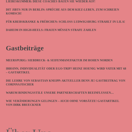
LIEBESKUMMER: DIESE COACHES BAUEN SIE WIEDER AUF!
DIT JIBTS NUR IN BERLIN: SPRÜCHE AUS DEM KIEZ-LEBEN, ZUM SCHREIEN
KOMISCH!
FÜR KREBSKRANKE & FRÜHCHEN: SCHLOSS LUDWIGSBURG STRAHLT IN LILA!
DAHEIM IN HIGH-HEELS: FRAUEN MÜSSEN STRAFE ZAHLEN
Gastbeiträge
MEERSPURIG: SIEBDRUCK- & SEIFENMANUFAKTUR IM HOHEN NORDEN
IRRSINN, INDIVIDUALITÄT ODER EGO-TRIP? HEINZ HOENIG WIRD VATER MIT 68
– GASTARTIKEL
DIE LEHRE VON SEBASTIAN KNEIPP: AKTUELLER DENN JE! GASTBEITRAG VON
CORINNA FISCHER
WARUM BINDUNGSSTILE UNSERE PARTNERSCHAFTEN BEEINFLUSSEN…
WIE VERÄNDERUNGEN GELINGEN – AUCH OHNE VORSÄTZE! GASTARTIKEL
VON DIRK BRUECKNER