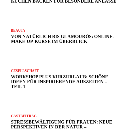
KUCHEN BACKEN FÜR BESONDERE ANLÄSSE
v
BEAUTY
VON NATÜRLICH BIS GLAMOURÖS: ONLINE-
MAKE-UP-KURSE IM ÜBERBLICK
GESELLSCHAFT
WORKSHOP PLUS KURZURLAUB: SCHÖNE
IDEEN FÜR INSPIRIERENDE AUSZEITEN –
TEIL 1
GASTBEITRAG
STRESSBEWÄLTIGUNG FÜR FRAUEN: NEUE
PERSPEKTIVEN IN DER NATUR –