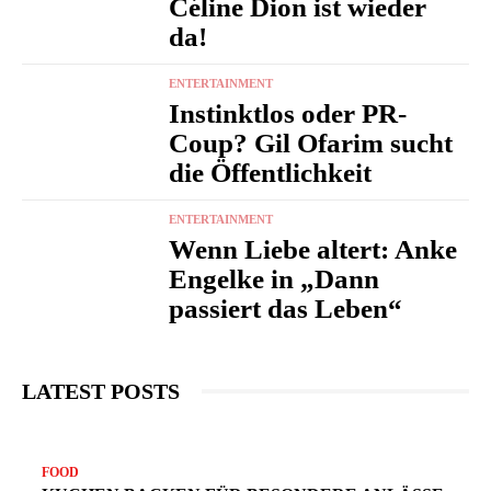
Céline Dion ist wieder
da!
ENTERTAINMENT
Instinktlos oder PR-
Coup? Gil Ofarim sucht
die Öffentlichkeit
ENTERTAINMENT
Wenn Liebe altert: Anke
Engelke in „Dann
passiert das Leben“
LATEST POSTS
N
FOOD