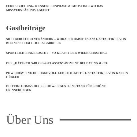
FERNBEZIEHUNG, KENNENLERNPHASE & GHOSTING: WO DAS
MISSVERSTÄNDNIS LAUERT
Gastbeiträge
SICH BERUFLICH VERÄNDERN – WORAUF KOMMT ES AN? GASTARTIKEL VON
BUSINESS COACH JULIA GARRELFS
SPORTLICH EINGEROSTET – SO KLAPPT DER WIEDEREINSTIEG!
DER „HÄTT-ICH`S-BLOSS-GELASSEN“-MOMENT BEI DATING & CO.
POWERDAY 5IN1: DIE HANDVOLL LEICHTIGKEIT – GASTARTIKEL VON KATRIN
HÜBLER
DIETER-THOMAS HECK: SHOW-URGESTEIN STAND FÜR SCHÖNE
ERINNERUNGEN
Über Uns