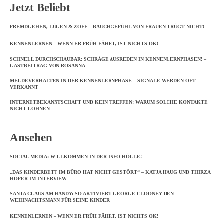
Jetzt Beliebt
FREMDGEHEN, LÜGEN & ZOFF – BAUCHGEFÜHL VON FRAUEN TRÜGT NICHT!
KENNENLERNEN – WENN ER FRÜH FÄHRT, IST NICHTS OK!
SCHNELL DURCHSCHAUBAR: SCHRÄGE AUSREDEN IN KENNENLERNPHASEN! –
GASTBEITRAG VON ROSANNA
MELDEVERHALTEN IN DER KENNENLERNPHASE – SIGNALE WERDEN OFT
VERKANNT
INTERNETBEKANNTSCHAFT UND KEIN TREFFEN: WARUM SOLCHE KONTAKTE
NICHT LOHNEN
Ansehen
SOCIAL MEDIA: WILLKOMMEN IN DER INFO-HÖLLE!
„DAS KINDERBETT IM BÜRO HAT NICHT GESTÖRT“ – KATJA HAUG UND THIRZA
HÖFER IM INTERVIEW
SANTA CLAUS AM HANDY: SO AKTIVIERT GEORGE CLOONEY DEN
WEIHNACHTSMANN FÜR SEINE KINDER
KENNENLERNEN – WENN ER FRÜH FÄHRT, IST NICHTS OK!