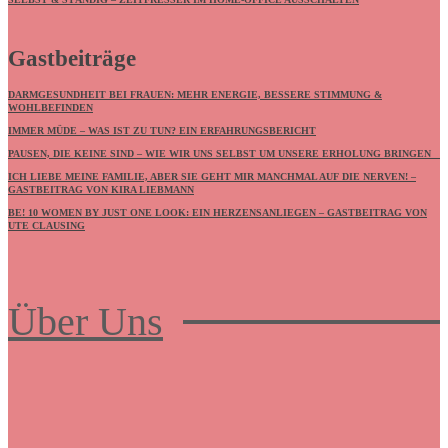
Gastbeiträge
DARMGESUNDHEIT BEI FRAUEN: MEHR ENERGIE, BESSERE STIMMUNG &
WOHLBEFINDEN
IMMER MÜDE – WAS IST ZU TUN? EIN ERFAHRUNGSBERICHT
PAUSEN, DIE KEINE SIND – WIE WIR UNS SELBST UM UNSERE ERHOLUNG BRINGEN
ICH LIEBE MEINE FAMILIE, ABER SIE GEHT MIR MANCHMAL AUF DIE NERVEN! –
GASTBEITRAG VON KIRA LIEBMANN
BE! 10 WOMEN BY JUST ONE LOOK: EIN HERZENSANLIEGEN – GASTBEITRAG VON
UTE CLAUSING
Über Uns
Frauenboulevard