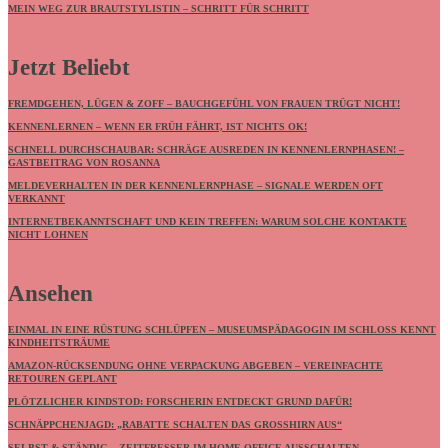
MEIN WEG ZUR BRAUTSTYLISTIN – SCHRITT FÜR SCHRITT
Jetzt Beliebt
FREMDGEHEN, LÜGEN & ZOFF – BAUCHGEFÜHL VON FRAUEN TRÜGT NICHT!
KENNENLERNEN – WENN ER FRÜH FÄHRT, IST NICHTS OK!
SCHNELL DURCHSCHAUBAR: SCHRÄGE AUSREDEN IN KENNENLERNPHASEN! –
GASTBEITRAG VON ROSANNA
MELDEVERHALTEN IN DER KENNENLERNPHASE – SIGNALE WERDEN OFT
VERKANNT
INTERNETBEKANNTSCHAFT UND KEIN TREFFEN: WARUM SOLCHE KONTAKTE
NICHT LOHNEN
Ansehen
EINMAL IN EINE RÜSTUNG SCHLÜPFEN – MUSEUMSPÄDAGOGIN IM SCHLOSS KENNT
KINDHEITSTRÄUME
AMAZON-RÜCKSENDUNG OHNE VERPACKUNG ABGEBEN – VEREINFACHTE
RETOUREN GEPLANT
PLÖTZLICHER KINDSTOD: FORSCHERIN ENTDECKT GRUND DAFÜR!
SCHNÄPPCHENJAGD: „RABATTE SCHALTEN DAS GROSSHIRN AUS“
SELBST & STÄNDIG – ZEITFRESSER IM HOME-OFFICE AUSSCHALTEN