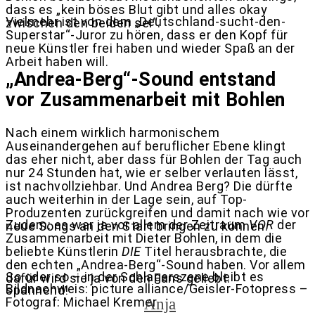
dass es „kein böses Blut gibt und alles okay
Vielmehr ist von dem „Deutschland-sucht-den-
zwischen den beiden sei“.
Superstar“-Juror zu hören, dass er den Kopf für
neue Künstler frei haben und wieder Spaß an der
Arbeit haben will.
„Andrea-Berg“-Sound entstand
vor Zusammenarbeit mit Bohlen
Nach einem wirklich harmonischem
Auseinandergehen auf beruflicher Ebene klingt
das eher nicht, aber dass für Bohlen der Tag auch
nur 24 Stunden hat, wie er selber verlauten lässt,
ist nachvollziehbar. Und Andrea Berg? Die dürfte
auch weiterhin in der Lage sein, auf Top-
Produzenten zurückgreifen und damit nach wie vor
Zudem: es war ja vor allem der Zeitraum
VOR
der
neue Songs an den Start bringen zu können.
Zusammenarbeit mit Dieter Bohlen, in dem die
beliebte Künstlerin
DIE
Titel herausbrachte, die
den echten „Andrea-Berg“-Sound haben. Vor allem
So oder so – in der Schlagerszene bleibt es
dafür wird sie ja von den Fans geliebt.
Bildnachweis: picture alliance/Geisler-Fotopress –
spannend!
Fotograf: Michael Kremer
Anja