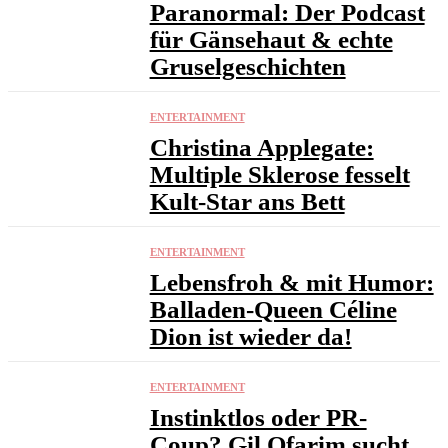
Paranormal: Der Podcast
für Gänsehaut & echte
Gruselgeschichten
ENTERTAINMENT
Christina Applegate:
Multiple Sklerose fesselt
Kult-Star ans Bett
ENTERTAINMENT
Lebensfroh & mit Humor:
Balladen-Queen Céline
Dion ist wieder da!
ENTERTAINMENT
Instinktlos oder PR-
Coup? Gil Ofarim sucht