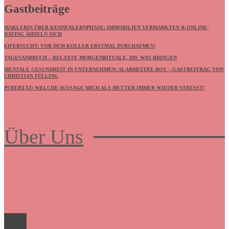
Gastbeiträge
MAKLERIN ÜBER KENNENLERNPHASE: IMMOBILIEN VERMARKTEN & ONLINE-
DATING ÄHNELN SICH
EIFERSUCHT: VOR DEM KOLLER ERSTMAL DURCHATMEN!
TAGESANBRUCH – RELAXTE MORGENRITUALE, DIE WAS BRINGEN
MENTALE GESUNDHEIT IN UNTERNEHMEN: ALARMSTUFE ROT – GASTBEITRAG VON
CHRISTIAN FÜLLING
PUBERTÄT: WELCHE AUSSAGE MICH ALS MUTTER IMMER WIEDER STRESST!
Über Uns
Frauenboulevard