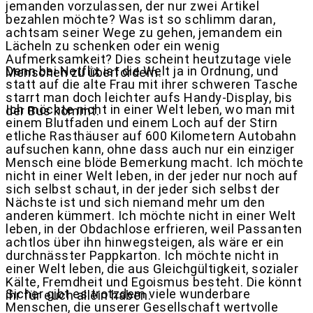
jemanden vorzulassen, der nur zwei Artikel
bezahlen möchte? Was ist so schlimm daran,
achtsam seiner Wege zu gehen, jemandem ein
Lächeln zu schenken oder ein wenig
Aufmerksamkeit? Dies scheint heutzutage viele
Denn bei Netflix ist die Welt ja in Ordnung, und
Menschen zu überfordern.
statt auf die alte Frau mit ihrer schweren Tasche
starrt man doch leichter aufs Handy-Display, bis
Ich möchte nicht in einer Welt leben, wo man mit
der Bus kommt.
einem Blutfaden und einem Loch auf der Stirn
etliche Rasthäuser auf 600 Kilometern Autobahn
aufsuchen kann, ohne dass auch nur ein einziger
Mensch eine blöde Bemerkung macht. Ich möchte
nicht in einer Welt leben, in der jeder nur noch auf
sich selbst schaut, in der jeder sich selbst der
Nächste ist und sich niemand mehr um den
anderen kümmert. Ich möchte nicht in einer Welt
leben, in der Obdachlose erfrieren, weil Passanten
achtlos über ihn hinwegsteigen, als wäre er ein
durchnässter Pappkarton. Ich möchte nicht in
einer Welt leben, die aus Gleichgültigkeit, sozialer
Kälte, Fremdheit und Egoismus besteht. Die könnt
Sicher gibt es trotzdem viele wunderbare
ihr für euch allein haben.
Menschen, die unserer Gesellschaft wertvolle