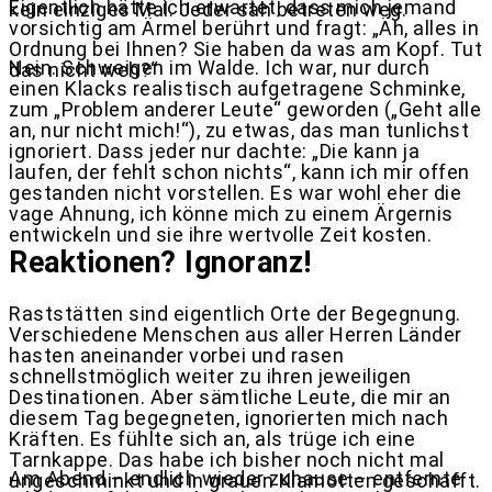
Eigentlich hätte ich erwartet, dass mich jemand
kein einziges Mal. Jeder sah betreten weg.
vorsichtig am Ärmel berührt und fragt: „Äh, alles in
Ordnung bei Ihnen? Sie haben da was am Kopf. Tut
Nein. Schweigen im Walde. Ich war, nur durch
das nicht weh?“
einen Klacks realistisch aufgetragene Schminke,
zum „Problem anderer Leute“ geworden („Geht alle
an, nur nicht mich!“), zu etwas, das man tunlichst
ignoriert. Dass jeder nur dachte: „Die kann ja
laufen, der fehlt schon nichts“, kann ich mir offen
gestanden nicht vorstellen. Es war wohl eher die
vage Ahnung, ich könne mich zu einem Ärgernis
entwickeln und sie ihre wertvolle Zeit kosten.
Reaktionen? Ignoranz!
Raststätten sind eigentlich Orte der Begegnung.
Verschiedene Menschen aus aller Herren Länder
hasten aneinander vorbei und rasen
schnellstmöglich weiter zu ihren jeweiligen
Destinationen. Aber sämtliche Leute, die mir an
diesem Tag begegneten, ignorierten mich nach
Kräften. Es fühlte sich an, als trüge ich eine
Tarnkappe. Das habe ich bisher noch nicht mal
Am Abend – endlich wieder zuhause – entfernte
ungeschminkt und in grauen Klamotten geschafft.