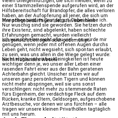
vielen Uneigennützigen, die sich melden, wenn zu
einer Stammzellenspende aufgerufen wird, an der
Hilfsbereitschaft für Brandopfer, die alles verloren
haben, an der Aufopferung all jener, die sich um
Menschen sind im Grunde gut. Dabei bleibe ich.
ihre pflegebedürftigen Liebsten kümmern.
Nur wuschig sind sie geworden. Sie hetzen durch
ihre Existenz, sind abgelenkt, haben schlechte
Erfahrungen gemacht, wurden vielleicht
Ich wünsche mir nicht allzu viel – es würde mir
ausgenutzt, betrogen oder gedemütigt.
genügen, wenn jeder mit offenen Augen durchs
Leben geht, nicht wegsieht, sich spontan erlaubt,
zu sein, was uns allen in die Wiege gelegt wurde:
Nicht wegzusehen bei Kleinigkeiten ist heute
ein mitfühlendes Wesen.
wichtiger denn je, wo unser aller Leben einer
rasenden Fahrt einer aus der Bahn geratenen
Achterbahn gleicht. Unsicher sitzen wir auf
unseren ganz persönlichen Tigern und können
nicht mehr abspringen, weil sie uns sonst
verschlingen: nicht mehr zu stemmende Raten
fürs Eigenheim, der verdächtige Fleck auf dem
Rücken, kranke Eltern, Geldsorgen, aufgeschobene
Arztbesuche, vor denen wir uns fürchten – alle
tragen wir unsere kleinen Privathöllen tagtäglich
mit uns herum.