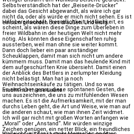
Selbstverständlich hat der „Beiseite-Drücker“
dabei das Gesicht abgewandt, als wäre ich gar
nicht da, oder als würde er mich nicht sehen. Es ist
Hilfsbereitschaft, Freundlichkeit, Höflichkeit, es
einsam geworden dort draußen. Und eisig.
scheint, als wären diese Dinge zum Überleben in
freier Wildbahn in der heutigen Welt nicht mehr
nötig. Als könnten diese Eigenschaften ruhig
aussterben, weil man ohne sie weiter kommt.
Dann doch lieber ein paar anständiger
Scheuklappen, damit man sich nicht um andere
kümmern muss. Damit man das heulende Kind mit
dem aufgeschürften Knie übersieht. Damit einen
der Anblick des Bettlers in zerlumpter Kleidung
nicht belästigt. Man hat ja noch
Weihnachtseinkäufe zu tätigen. Und so was
Es sind aber genau diese spontanen Gesten, die
macht nur miese Laune.
uns auszeichnen, die uns zu mitfühlenden Wesen
machen. Es ist die Aufmerksamkeit, mit der man
durchs Leben geht, die Art und Weise, wie man auf
die anderen schaut, wie man ihnen Zeit widmet.
Ich will gar nicht mit großen Worten anfangen wie
„Moral“ oder „Anstand“. Mir würden winzige
Zeichen genügen, ein netter Blick, ein freundliches
Vielleicht würden ja mehr Menschen anderen