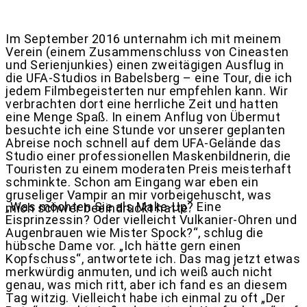
Im September 2016 unternahm ich mit meinem
Verein (einem Zusammenschluss von Cineasten
und Serienjunkies) einen zweitägigen Ausflug in
die UFA-Studios in Babelsberg – eine Tour, die ich
jedem Filmbegeisterten nur empfehlen kann. Wir
verbrachten dort eine herrliche Zeit und hatten
eine Menge Spaß. In einem Anflug von Übermut
besuchte ich eine Stunde vor unserer geplanten
Abreise noch schnell auf dem UFA-Gelände das
Studio einer professionellen Maskenbildnerin, die
Touristen zu einem moderaten Preis meisterhaft
schminkte. Schon am Eingang war eben ein
gruseliger Vampir an mir vorbeigehuscht, was
„Was möchten Sie als Make-Up? Eine
mich schwer beeindruckt hatte.
Eisprinzessin? Oder vielleicht Vulkanier-Ohren und
Augenbrauen wie Mister Spock?“, schlug die
hübsche Dame vor. „Ich hätte gern einen
Kopfschuss“, antwortete ich. Das mag jetzt etwas
merkwürdig anmuten, und ich weiß auch nicht
genau, was mich ritt, aber ich fand es an diesem
Tag witzig. Vielleicht habe ich einmal zu oft „Der