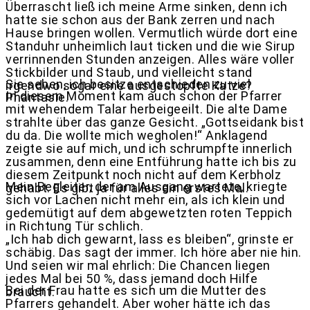
Überrascht ließ ich meine Arme sinken, denn ich
hatte sie schon aus der Bank zerren und nach
Hause bringen wollen. Vermutlich würde dort eine
Standuhr unheimlich laut ticken und die wie Sirup
verrinnenden Stunden anzeigen. Alles wäre voller
Stickbilder und Staub, und vielleicht stand
Sie sehen, ich besitze entschieden zu viel
irgendwo sogar eine ausgestopfte Katze?
In diesem Moment kam auch schon der Pfarrer
Phantasie.
mit wehendem Talar herbeigeeilt. Die alte Dame
strahlte über das ganze Gesicht. „Gottseidank bist
du da. Die wollte mich wegholen!“ Anklagend
zeigte sie auf mich, und ich schrumpfte innerlich
zusammen, denn eine Entführung hatte ich bis zu
diesem Zeitpunkt noch nicht auf dem Kerbholz
Mein Begleiter, der am Ausgang wartete, kriegte
gehabt. Es gibt ja für alles ein erstes Mal.
sich vor Lachen nicht mehr ein, als ich klein und
gedemütigt auf dem abgewetzten roten Teppich
in Richtung Tür schlich.
„Ich hab dich gewarnt, lass es bleiben“, grinste er
schäbig. Das sagt der immer. Ich höre aber nie hin.
Und seien wir mal ehrlich: Die Chancen liegen
jedes Mal bei 50 %, dass jemand doch Hilfe
Bei der Frau hatte es sich um die Mutter des
braucht.
Pfarrers gehandelt. Aber woher hätte ich das