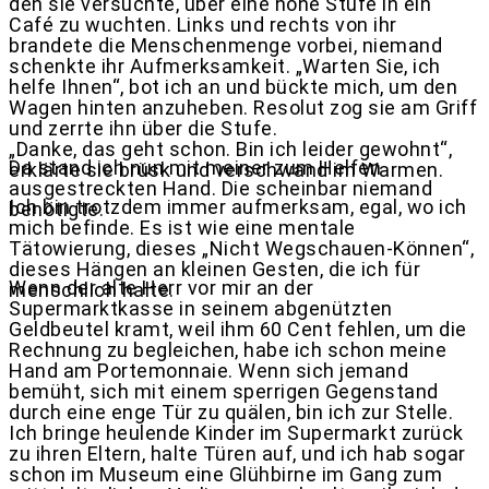
den sie versuchte, über eine hohe Stufe in ein
Café zu wuchten. Links und rechts von ihr
brandete die Menschenmenge vorbei, niemand
schenkte ihr Aufmerksamkeit. „Warten Sie, ich
helfe Ihnen“, bot ich an und bückte mich, um den
Wagen hinten anzuheben. Resolut zog sie am Griff
und zerrte ihn über die Stufe.
„Danke, das geht schon. Bin ich leider gewohnt“,
Da stand ich nun mit meiner zum Helfen
erklärte sie brüsk und verschwand im Warmen.
ausgestreckten Hand. Die scheinbar niemand
Ich bin trotzdem immer aufmerksam, egal, wo ich
benötigte.
mich befinde. Es ist wie eine mentale
Tätowierung, dieses „Nicht Wegschauen-Können“,
dieses Hängen an kleinen Gesten, die ich für
Wenn der alte Herr vor mir an der
menschlich halte.
Supermarktkasse in seinem abgenützten
Geldbeutel kramt, weil ihm 60 Cent fehlen, um die
Rechnung zu begleichen, habe ich schon meine
Hand am Portemonnaie. Wenn sich jemand
bemüht, sich mit einem sperrigen Gegenstand
durch eine enge Tür zu quälen, bin ich zur Stelle.
Ich bringe heulende Kinder im Supermarkt zurück
zu ihren Eltern, halte Türen auf, und ich hab sogar
schon im Museum eine Glühbirne im Gang zum