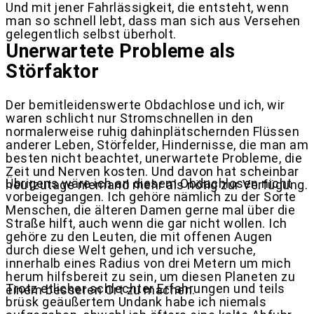
Und mit jener Fahrlässigkeit, die entsteht, wenn
man so schnell lebt, dass man sich aus Versehen
gelegentlich selbst überholt.
Unerwartete Probleme als
Störfaktor
Der bemitleidenswerte Obdachlose und ich, wir
waren schlicht nur Stromschnellen in den
normalerweise ruhig dahinplätschernden Flüssen
anderer Leben, Störfelder, Hindernisse, die man am
besten nicht beachtet, unerwartete Probleme, die
Zeit und Nerven kosten. Und davon hat scheinbar
Übrigens wäre ich an diesem Obdachlosen nicht
heutzutage niemand mehr als nötig zur Verfügung.
vorbeigegangen. Ich gehöre nämlich zu der Sorte
Menschen, die älteren Damen gerne mal über die
Straße hilft, auch wenn die gar nicht wollen. Ich
gehöre zu den Leuten, die mit offenen Augen
durch diese Welt gehen, und ich versuche,
innerhalb eines Radius von drei Metern um mich
herum hilfsbereit zu sein, um diesen Planeten zu
Trotz etlicher schlechter Erfahrungen und teils
einem besseren Ort zu machen.
brüsk geäußertem Undank habe ich niemals