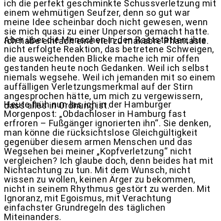
ich die perfekt geschminkte Schussverletzung mit
einem wehmütigen Seufzer, denn so gut war
meine Idee scheinbar doch nicht gewesen, wenn
sie mich quasi zu einer Unperson gemacht hatte.
Aber über die Menschen in den Raststätten, ihre
Ich habe einfach eine viel zu makabre Phantasie.
nicht erfolgte Reaktion, das betretene Schweigen,
die ausweichenden Blicke mache ich mir offen
gestanden heute noch Gedanken. Weil ich selbst
niemals wegsehe. Weil ich jemanden mit so einem
auffälligen Verletzungsmerkmal auf der Stirn
angesprochen hätte, um mich zu vergewissern,
Heute früh nun las ich in der Hamburger
dass alles in Ordnung ist.
Morgenpost: „Obdachloser in Hamburg fast
erfroren – Fußgänger ignorierten ihn“. Sie denken,
man könne die rücksichtslose Gleichgültigkeit
gegenüber diesem armen Menschen und das
Wegsehen bei meiner „Kopfverletzung“ nicht
vergleichen? Ich glaube doch, denn beides hat mit
Nichtachtung zu tun. Mit dem Wunsch, nicht
wissen zu wollen, keinen Ärger zu bekommen,
nicht in seinem Rhythmus gestört zu werden. Mit
Ignoranz, mit Egoismus, mit Verachtung
einfachster Grundregeln des täglichen
Miteinanders.