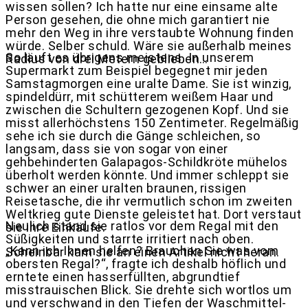
wissen sollen? Ich hatte nur eine einsame alte
Person gesehen, die ohne mich garantiert nie
mehr den Weg in ihre verstaubte Wohnung finden
würde. Selber schuld. Wäre sie außerhalb meines
So läuft es übrigens meistens. In unserem
Radius von drei Metern geblieben…
Supermarkt zum Beispiel begegnet mir jeden
Samstagmorgen eine uralte Dame. Sie ist winzig,
spindeldürr, mit schütterem weißem Haar und
zwischen die Schultern gezogenen Kopf. Und sie
misst allerhöchstens 150 Zentimeter. Regelmäßig
sehe ich sie durch die Gänge schleichen, so
langsam, dass sie von sogar von einer
gehbehinderten Galapagos-Schildkröte mühelos
überholt werden könnte. Und immer schleppt sie
schwer an einer uralten braunen, rissigen
Reisetasche, die ihr vermutlich schon im zweiten
Weltkrieg gute Dienste geleistet hat. Dort verstaut
Neulich stand sie ratlos vor dem Regal mit den
sie ihre Einkäufe.
Süßigkeiten und starrte irritiert nach oben.
„Kann ich Ihnen helfen? Brauchen Sie was vom
Scheinbar kam sie an einen Artikel nicht heran.
obersten Regal?“, fragte ich deshalb höflich und
erntete einen hasserfüllten, abgrundtief
misstrauischen Blick. Sie drehte sich wortlos um
und verschwand in den Tiefen der Waschmittel-