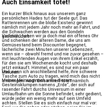
Auch Einsamkeit tötet!
Ein kurzer Blick hinaus aus unserem ganz
persönlichen Hades tut der Seele gut. Das
Rattenrennen um die bloße Existenz gewinnt
nämlich mit jedem Jahr noch mehr an Fahrt, und
die Schwachen werden aus den Gondeln
Vielleicht haben wir ja doch mal ein offenes Ohr
geschleudert.
und schenken der älteren Dame, die uns am
Gemüsestand beim Discounter begegnet,
lächerliche zwei Minuten unserer Lebenszeit,
wenn sie – obwohl fremd und nie zuvor gesehen –
mit leuchtenden Augen von ihrem Enkel erzählt,
für den sie am Wochenende kocht und deshalb
jetzt einkauft. Himmel, es sind nur ein paar
Und wenn ich anschließend helfe, ihre schwere
Minuten.
Tasche zum Auto zu tragen, wird mich das nicht
Meiner Meinung nach wäre diesem
umbringen. Auch Einsamkeit tötet nämlich.
Gesteinsklumpen namens „Erde“, der sich auf
rasender Fahrt durchs Universum in einer
Umlaufbahn um die Sonne befindet, sehr gedient,
würde jeder ein wenig mehr auf sein Umfeld
achten. Stellen Sie es sich einfach nur mal vor: