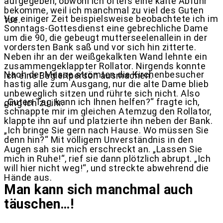
aufgegeben, obwohl ich öfters eine kalte Abfuhr
bekomme, weil ich manchmal zu viel des Guten
Vor einiger Zeit beispielsweise beobachtete ich im
tue.
Sonntags-Gottesdienst eine gebrechliche Dame
um die 90, die gebeugt mutterseelenallein in der
vordersten Bank saß und vor sich hin zitterte.
Neben ihr an der weißgekalkten Wand lehnte ein
zusammengeklappter Rollator. Nirgends konnte
Nach der Messe strömten die Kirchenbesucher
ich eine Begleitperson ausmachen.
hastig alle zum Ausgang, nur die alte Dame blieb
unbeweglich sitzen und rührte sich nicht. Also
„Guten Tag, kann ich Ihnen helfen?“ fragte ich,
ging ich zu ihr.
schnappte mir im gleichen Atemzug den Rollator,
klappte ihn auf und platzierte ihn neben der Bank.
„Ich bringe Sie gern nach Hause. Wo müssen Sie
denn hin?“ Mit völligem Unverständnis in den
Augen sah sie mich erschreckt an. „Lassen Sie
mich in Ruhe!“, rief sie dann plötzlich abrupt. „Ich
will hier nicht weg!“, und streckte abwehrend die
Hände aus.
Man kann sich manchmal auch
täuschen…!