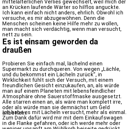
mittelalterlichen Verlies gewechselt, weil mich der
an Krücken laufende Wärter so hilflos anguckte.
Ich kann einfach nicht anders, ehrlich. Obwohl ich
versuche, es mir abzugewöhnen. Denn die
Menschen scheinen keine Hilfe mehr zu wollen,
man macht sich verdächtig, wenn man versucht,
nett zu sein.
Es ist einsam geworden da
draußen
Probieren Sie einfach mal, lächelnd einen
Supermarkt zu durchqueren. Von wegen „Lächle,
und du bekommst ein Lächeln zurück“, in
Wirklichkeit fühlt sich der Versuch, mit einem
freundlichen Gesicht einzukaufen, an, als würde
man auf einem Planeten mit lebensfeindlicher
Atmosphäre ohne Sauerstoffmaske ausgesetzt.
Alle starren einen an, als wäre man komplett irre,
oder als würde man sie demnächst um Geld
Ich habe es mit Lächeln versucht, mehr als einmal.
anbetteln.
Zum Dank dafür wird mir mit dem Einkaufswagen
in die Flanke gefahren, oder ich werde mehr oder
weniger unsanft am Wühlkorb beiseite gedrückt.