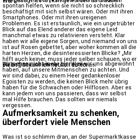
Wie gesagt: Es ist kalt geworden da draußen.
Wort.
spontan helfen, wenn sie nicht so schrecklich
beschäftigt mit sich selbst wären. Oder mit ihren
Smartphones. Oder mit ihren ureigenen
Problemen. Es ist erstaunlich, wie ein ungetrübter
Blick auf das Elend anderer das eigene Leid
manchmal etwas zu relativieren versteht. Klar
haben wir alle eigene Sorgen, und niemand von uns
ist auf Rosen gebettet, aber woher kommen all die
harten Herzen, die desinteressierten Blicke? „Mir
hilft auch keiner, muss jeder selber schauen, wo er
Wir sehen nicht mehr hin. Weil wir uns abgewöhnt
Da beginne ich immer zu frieren.
bleibt“, bekam ich neulich zu hören.
haben, auf unsere Mitmenschen zu achten. Und
wir sind dabei, zu einem Heer gedankenloser
Egoisten zu werden, die keinen Blick mehr übrig
haben für die Schwachen oder Hilflosen. Aber es
kann jedem von uns passieren, dass wir selbst
mal Hilfe brauchen. Das sollten wir niemals
vergessen.
Aufmerksamkeit zu schenken,
überfordert viele Menschen
Was ist so schlimm dran, an der Supermarktkasse