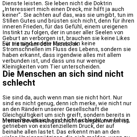
Dienste leisten. Sie leben nicht die Doktrin
„Interessiert mich einen Dreck, mir hilft ja auch
keiner“. Sie achten auf das, was sie umgibt, tun im
Stillen Gutes und brüsten sich nicht, denn für ihren
inneren Frieden, für das Gefühl, einem ureigenen
Instinkt zu folgen, der in unser aller Seelen von
Geburt an verborgen ist, brauchen sie keine Likes
Für sie sind andere Menschen keine
bei Instagram oder Facebook.
Stromschnellen im Fluss des Lebens, sondern sie
haben erkannt, dass irgendwie alles mit allem
verbunden ist, und dass uns nur wenige
Kleinigkeiten vom Tier unterscheiden.
Die Menschen an sich sind nicht
schlecht
Sie sind da, auch wenn man sie nicht hört. Nur
sind es nicht genug, denn ich merke, wie nicht nur
an den Rändern unserer Gesellschaft die
Gleichgültigkeit um sich greift, sondern bereits in
Menschen an sich sind nicht schlecht, nur fahrig,
breiten Bevölkerungsschichten angekommen ist.
getrieben von existenziellem Druck, der auf
beinahe allen lastet. Das erkennt man an den