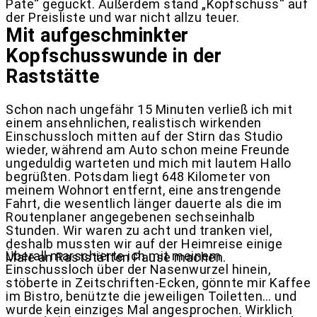
Pate“ geguckt. Außerdem stand „Kopfschuss“ auf
der Preisliste und war nicht allzu teuer.
Mit aufgeschminkter
Kopfschusswunde in der
Raststätte
Schon nach ungefähr 15 Minuten verließ ich mit
einem ansehnlichen, realistisch wirkenden
Einschussloch mitten auf der Stirn das Studio
wieder, während am Auto schon meine Freunde
ungeduldig warteten und mich mit lautem Hallo
begrüßten. Potsdam liegt 648 Kilometer von
meinem Wohnort entfernt, eine anstrengende
Fahrt, die wesentlich länger dauerte als die im
Routenplaner angegebenen sechseinhalb
Stunden. Wir waren zu acht und tranken viel,
deshalb mussten wir auf der Heimreise einige
Überall marschierte ich mit meinem
Male an Raststätten Pause machen.
Einschussloch über der Nasenwurzel hinein,
stöberte in Zeitschriften-Ecken, gönnte mir Kaffee
im Bistro, benützte die jeweiligen Toiletten… und
wurde kein einziges Mal angesprochen. Wirklich