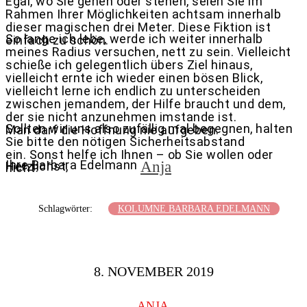
Egal, wo Sie gehen oder stehen, seien Sie im
Rahmen Ihrer Möglichkeiten achtsam innerhalb
dieser magischen drei Meter. Diese Fiktion ist
So lange ich lebe, werde ich weiter innerhalb
einfach zu schön.
meines Radius versuchen, nett zu sein. Vielleicht
schieße ich gelegentlich übers Ziel hinaus,
vielleicht ernte ich wieder einen bösen Blick,
vielleicht lerne ich endlich zu unterscheiden
zwischen jemandem, der Hilfe braucht und dem,
der sie nicht anzunehmen imstande ist.
Sollten wir uns also zufällig mal begegnen, halten
Man darf die Hoffnung nie aufgeben.
Sie bitte den nötigen Sicherheitsabstand
ein. Sonst helfe ich Ihnen – ob Sie wollen oder
Ihre Barbara Edelmann
Anja
Herzlichst,
nicht.
Schlagwörter:
KOLUMNE BARBARA EDELMANN
8. NOVEMBER 2019
ANJA