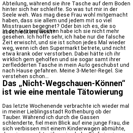
Abteilung, während sie ihre Tasche auf dem Boden
hinter sich her schleifte. So was tut mir in der
Seele weh. Was mag diese Frau wohl mitgemacht
haben, dass sie allem und jedem mit so viel
Misstrauen begegnet? Oder bin ich es, die so
In den letzten Wochen habe ich sie nicht mehr
abschreckend wirkt?
gesehen. Ich hoffe sehr, ich habe nur die falsche
Zeit erwischt, und sie ist schon jedes Mal wieder
weg, wenn ich den Supermarkt betrete, und nicht
etwa krank oder verstorben. Dabei hätte ich ihr
wirklich gern geholfen und sie sogar samt ihrer
zerfledderten Tasche in mein Auto geschubst und
nach Hause gefahren. Meine 3-Meter-Regel. Sie
verstehen schon…
Das „Nicht-Wegschauen-Können“
ist wie eine mentale Tätowierung
Das letzte Wochenende verbrachte ich wieder mal
in meiner Lieblingsstadt Rothenburg ob der
Tauber. Während ich durch die Gassen
schlenderte, fiel mein Blick auf eine junge Frau, die
sich verbissen mit einem Kinderwagen abmühte,