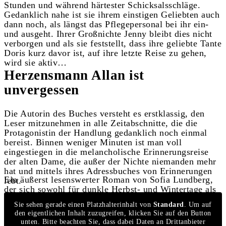
Stunden und während härtester Schicksalsschläge.
Gedanklich nahe ist sie ihrem einstigen Geliebten auch
dann noch, als längst das Pflegepersonal bei ihr ein-
und ausgeht. Ihrer Großnichte Jenny bleibt dies nicht
verborgen und als sie feststellt, dass ihre geliebte Tante
Doris kurz davor ist, auf ihre letzte Reise zu gehen,
wird sie aktiv…
Herzensmann Allan ist
unvergessen
Die Autorin des Buches versteht es erstklassig, den
Leser mitzunehmen in alle Zeitabschnitte, die die
Protagonistin der Handlung gedanklich noch einmal
bereist. Binnen weniger Minuten ist man voll
eingestiegen in die melancholische Erinnerungsreise
der alten Dame, die außer der Nichte niemanden mehr
hat und mittels ihres Adressbuches von Erinnerungen
Ein äußerst lesenswerter Roman von Sofia Lundberg,
lebt.
der sich sowohl für dunkle Herbst- und Wintertage als
Das Buch ist unter anderem hier erhältlich:
auch für sonnige Stunden auf dem Liegestuhl eignet.
Sie sehen gerade einen Platzhalterinhalt von
Standard
. Um auf
den eigentlichen Inhalt zuzugreifen, klicken Sie auf den Button
unten. Bitte beachten Sie, dass dabei Daten an Drittanbieter