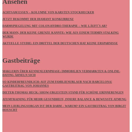
Ansehen
ACHTSAM ESSEN – KOLUMNE VON KARSTEN STOCKHECKER
JETZT BEKOMMT DER DIAMANT KONKURRENZ
DARMSPIEGELUNG MIT COLON-HYDRO-THERAPIE – WIE LÄUFT`S AB?
DER MANN, DER KEINE GRENZE KANNTE: WIE AUS EINEM TERMIN STALKING
WURDE
AKTUELLE STUDIE: EIN DRITTEL DER DEUTSCHEN HAT KEINE ERSPARNISSE
Gastbeiträge
MAKLERIN ÜBER KENNENLERNPHASE: IMMOBILIEN VERMARKTEN & ONLINE-
DATING ÄHNELN SICH
SO KINDERFREUNDLICH: AUF ZUM FAMILIENURLAUB NACH BARCELONA!
GASTBEITRAG VON JOHANNES
DIETER-THOMAS HECK: SHOW-URGESTEIN STAND FÜR SCHÖNE ERINNERUNGEN
ATEMTRAINING FÜR MEHR GESUNDHEIT, INNERE BALANCE & BEWUSSTE ATMUNG
MEIN LIEBLINGSORGAN IST DER DARM – WARUM? EIN GASTBEITRAG VON BIRGIT
HOUSCHT