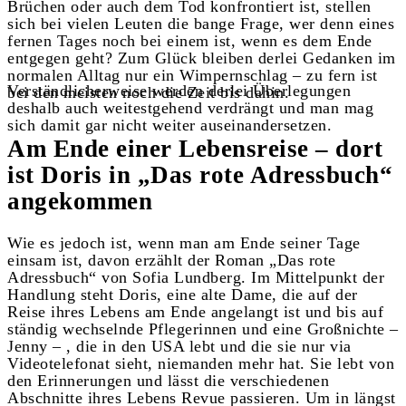
Brüchen oder auch dem Tod konfrontiert ist, stellen
sich bei vielen Leuten die bange Frage, wer denn eines
fernen Tages noch bei einem ist, wenn es dem Ende
entgegen geht? Zum Glück bleiben derlei Gedanken im
normalen Alltag nur ein Wimpernschlag – zu fern ist
Verständlicherweise werden derlei Überlegungen
bei den meisten noch die Zeit bis dahin.
deshalb auch weitestgehend verdrängt und man mag
sich damit gar nicht weiter auseinandersetzen.
Am Ende einer Lebensreise – dort
ist Doris in „Das rote Adressbuch“
angekommen
Wie es jedoch ist, wenn man am Ende seiner Tage
einsam ist, davon erzählt der Roman „Das rote
Adressbuch“ von Sofia Lundberg. Im Mittelpunkt der
Handlung steht Doris, eine alte Dame, die auf der
Reise ihres Lebens am Ende angelangt ist und bis auf
ständig wechselnde Pflegerinnen und eine Großnichte –
Jenny – , die in den USA lebt und die sie nur via
Videotelefonat sieht, niemanden mehr hat. Sie lebt von
den Erinnerungen und lässt die verschiedenen
Abschnitte ihres Lebens Revue passieren. Um in längst