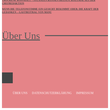
TROCKENE KOPFHAUT – PFLANZEN KÖNNEN HELFEN! KOLUMNE AUS DER
CHEFREDAKTION
WENN DIE TELEFONSTIMME EIN GESICHT BEKOMMT ODER: DIE KRAFT DER
GEDANKEN – GASTBEITRAG VON MANU
Über Uns
Frauenboulevard
ÜBER UNS
DATENSCHUTZERKLÄRUNG
IMPRESSUM