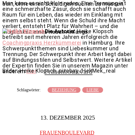
Man kann es nicht klein reden: Eine Trennung ist
sein, ohne einen Schuldigen suchen zu müssen.
eine schmerzhafte Zäsur, doch sie schafft auch
Raum für ein Leben, das wieder im Einklang mit
einem selbst steht. Wenn die Schuld ihre Macht
verliert, entsteht Platz für Wahrheit – und die
Die Autorin:
Heike Klopsch
Möglichkeit eines neuen Anfangs.
betreibt seit mehreren Jahren erfolgreich die
Coachingpraxis Herzkümmerei
in Hamburg. Ihre
Schwerpunktthemen sind Liebeskummer und
Trennung. Der Schwerpunkt ihrer Arbeit liegt dabei
auf Bindungsstilen und Selbstwert. Weitere Artikel
der Expertin finden Sie in unserem Magazin unter
Bilder: Heike Klopsch, pixabay /HekMek_real
Frauenboulevard
anderem
hier
.
Schlagwörter:
BEZIEHUNG
LIEBE
13. DEZEMBER 2025
FRAUENBOULEVARD