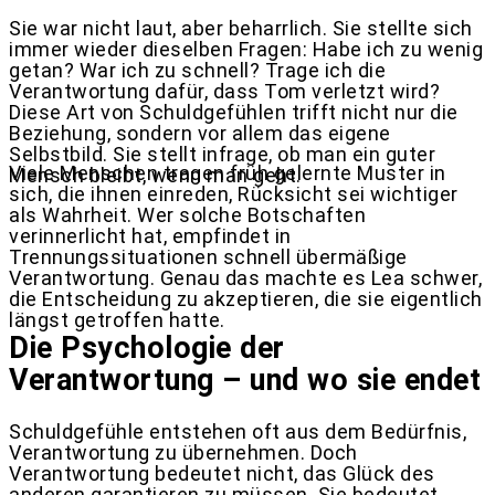
Sie war nicht laut, aber beharrlich. Sie stellte sich
immer wieder dieselben Fragen: Habe ich zu wenig
getan? War ich zu schnell? Trage ich die
Verantwortung dafür, dass Tom verletzt wird?
Diese Art von Schuldgefühlen trifft nicht nur die
Beziehung, sondern vor allem das eigene
Selbstbild. Sie stellt infrage, ob man ein guter
Viele Menschen tragen früh gelernte Muster in
Mensch bleibt, wenn man geht.
sich, die ihnen einreden, Rücksicht sei wichtiger
als Wahrheit. Wer solche Botschaften
verinnerlicht hat, empfindet in
Trennungssituationen schnell übermäßige
Verantwortung. Genau das machte es Lea schwer,
die Entscheidung zu akzeptieren, die sie eigentlich
längst getroffen hatte.
Die Psychologie der
Verantwortung – und wo sie endet
Schuldgefühle entstehen oft aus dem Bedürfnis,
Verantwortung zu übernehmen. Doch
Verantwortung bedeutet nicht, das Glück des
anderen garantieren zu müssen. Sie bedeutet,