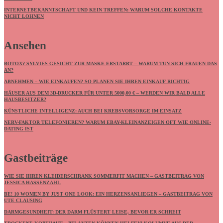
INTERNETBEKANNTSCHAFT UND KEIN TREFFEN: WARUM SOLCHE KONTAKTE
NICHT LOHNEN
Ansehen
BOTOX? SYLVIES GESICHT ZUR MASKE ERSTARRT – WARUM TUN SICH FRAUEN DAS
AN?
ABNEHMEN – WIE EINKAUFEN? SO PLANEN SIE IHREN EINKAUF RICHTIG
HÄUSER AUS DEM 3D-DRUCKER FÜR UNTER 5000,00 € – WERDEN WIR BALD ALLE
HAUSBESITZER?
KÜNSTLICHE INTELLIGENZ: AUCH BEI KREBSVORSORGE IM EINSATZ
NERV-FAKTOR TELEFONIEREN? WARUM EBAY-KLEINANZEIGEN OFT WIE ONLINE-
DATING IST
Gastbeiträge
WIE SIE IHREN KLEIDERSCHRANK SOMMERFIT MACHEN – GASTBEITRAG VON
JESSICA HASSENZAHL
BE! 10 WOMEN BY JUST ONE LOOK: EIN HERZENSANLIEGEN – GASTBEITRAG VON
UTE CLAUSING
DARMGESUNDHEIT: DER DARM FLÜSTERT LEISE, BEVOR ER SCHREIT