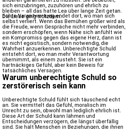
sich einzubringen, zuzuhören und ehrlich zu
bleiben – all das hatte Lea über lange Zeit getan.
Echte Verantwortung endet dort, wo man sich
Die Liebe ging trotzdem.
selbst verliert. Wenn das Bemühen größer wird als
die Freude, wenn Gespräche nicht mehr verbinden,
sondern erschöpfen, wenn Nähe sich anfühlt wie
ein Kompromiss gegen das eigene Herz, dann ist
es nicht egoistisch, sondern notwendig, die
Wahrheit anzuerkennen. Unberechtigte Schuld
entsteht dort, wo man mehr Verantwortung
übernimmt, als einem zusteht. Sie ist ein
hartnäckiges Gefühl, aber kein Beweis für
tatsächliches Versagen.
Warum unberechtigte Schuld so
zerstörerisch sein kann
Unberechtigte Schuld fühlt sich täuschend echt
an. Sie vermittelt das Gefühl, moralisch im
Unrecht zu sein, obwohl man lediglich ehrlich ist.
Diese Art der Schuld kann lähmen und
Entscheidungen verzögern, die längst überfällig
sind. Sie hält Menschen in Beziehungen, die ihnen