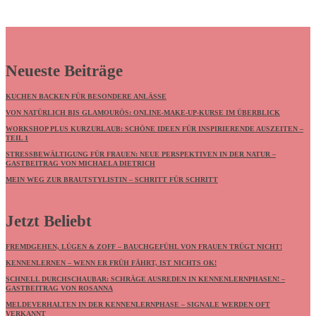
Neueste Beiträge
KUCHEN BACKEN FÜR BESONDERE ANLÄSSE
VON NATÜRLICH BIS GLAMOURÖS: ONLINE-MAKE-UP-KURSE IM ÜBERBLICK
WORKSHOP PLUS KURZURLAUB: SCHÖNE IDEEN FÜR INSPIRIERENDE AUSZEITEN –
TEIL 1
STRESSBEWÄLTIGUNG FÜR FRAUEN: NEUE PERSPEKTIVEN IN DER NATUR –
GASTBEITRAG VON MICHAELA DIETRICH
MEIN WEG ZUR BRAUTSTYLISTIN – SCHRITT FÜR SCHRITT
Jetzt Beliebt
FREMDGEHEN, LÜGEN & ZOFF – BAUCHGEFÜHL VON FRAUEN TRÜGT NICHT!
KENNENLERNEN – WENN ER FRÜH FÄHRT, IST NICHTS OK!
SCHNELL DURCHSCHAUBAR: SCHRÄGE AUSREDEN IN KENNENLERNPHASEN! –
GASTBEITRAG VON ROSANNA
MELDEVERHALTEN IN DER KENNENLERNPHASE – SIGNALE WERDEN OFT
VERKANNT