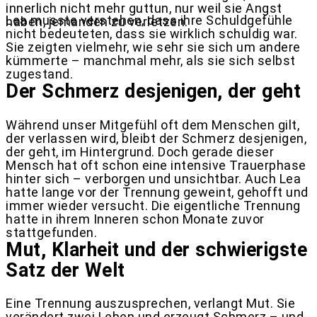
innerlich nicht mehr guttun, nur weil sie Angst
Lea musste verstehen, dass ihre Schuldgefühle
haben, jemanden zu verletzen.
nicht bedeuteten, dass sie wirklich schuldig war.
Sie zeigten vielmehr, wie sehr sie sich um andere
kümmerte – manchmal mehr, als sie sich selbst
zugestand.
Der Schmerz desjenigen, der geht
Während unser Mitgefühl oft dem Menschen gilt,
der verlassen wird, bleibt der Schmerz desjenigen,
der geht, im Hintergrund. Doch gerade dieser
Mensch hat oft schon eine intensive Trauerphase
hinter sich – verborgen und unsichtbar. Auch Lea
hatte lange vor der Trennung geweint, gehofft und
immer wieder versucht. Die eigentliche Trennung
hatte in ihrem Inneren schon Monate zuvor
stattgefunden.
Mut, Klarheit und der schwierigste
Satz der Welt
Eine Trennung auszusprechen, verlangt Mut. Sie
verändert zwei Leben und erzeugt Schmerz – und