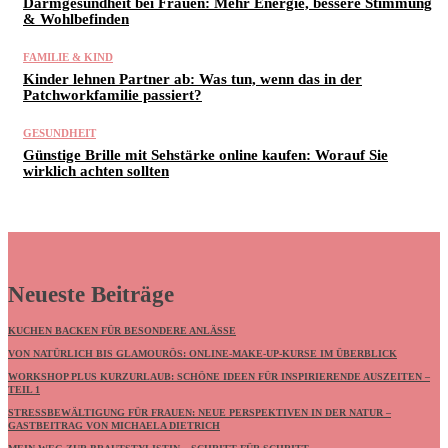
Darmgesundheit bei Frauen: Mehr Energie, bessere Stimmung
& Wohlbefinden
FAMILIE & KIND
Kinder lehnen Partner ab: Was tun, wenn das in der
Patchworkfamilie passiert?
GESUNDHEIT
Günstige Brille mit Sehstärke online kaufen: Worauf Sie
wirklich achten sollten
Neueste Beiträge
KUCHEN BACKEN FÜR BESONDERE ANLÄSSE
VON NATÜRLICH BIS GLAMOURÖS: ONLINE-MAKE-UP-KURSE IM ÜBERBLICK
WORKSHOP PLUS KURZURLAUB: SCHÖNE IDEEN FÜR INSPIRIERENDE AUSZEITEN –
TEIL 1
STRESSBEWÄLTIGUNG FÜR FRAUEN: NEUE PERSPEKTIVEN IN DER NATUR –
GASTBEITRAG VON MICHAELA DIETRICH