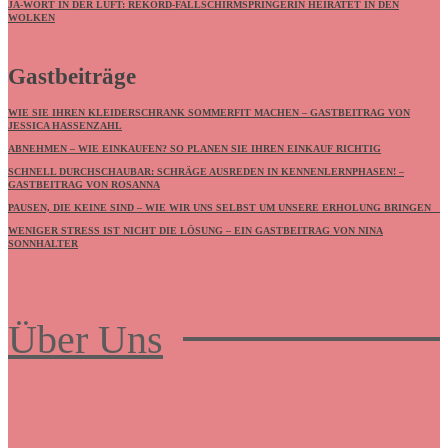
JA-WORT IN DER LUFT: REKORD-FALLSCHIRMSPRINGERIN HEIRATET IN DEN
WOLKEN
Gastbeiträge
WIE SIE IHREN KLEIDERSCHRANK SOMMERFIT MACHEN – GASTBEITRAG VON
JESSICA HASSENZAHL
ABNEHMEN – WIE EINKAUFEN? SO PLANEN SIE IHREN EINKAUF RICHTIG
SCHNELL DURCHSCHAUBAR: SCHRÄGE AUSREDEN IN KENNENLERNPHASEN! –
GASTBEITRAG VON ROSANNA
PAUSEN, DIE KEINE SIND – WIE WIR UNS SELBST UM UNSERE ERHOLUNG BRINGEN
WENIGER STRESS IST NICHT DIE LÖSUNG – EIN GASTBEITRAG VON NINA
SONNHALTER
Über Uns
Frauenboulevard