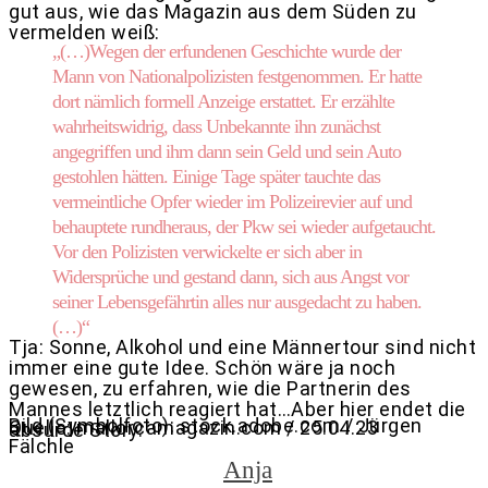
gut aus, wie das Magazin aus dem Süden zu
vermelden weiß:
„(…)Wegen der erfundenen Geschichte wurde der
Mann von Nationalpolizisten festgenommen. Er hatte
dort nämlich formell Anzeige erstattet. Er erzählte
wahrheitswidrig, dass Unbekannte ihn zunächst
angegriffen und ihm dann sein Geld und sein Auto
gestohlen hätten. Einige Tage später tauchte das
vermeintliche Opfer wieder im Polizeirevier auf und
behauptete rundheraus, der Pkw sei wieder aufgetaucht.
Vor den Polizisten verwickelte er sich aber in
Widersprüche und gestand dann, sich aus Angst vor
seiner Lebensgefährtin alles nur ausgedacht zu haben.
(…)“
Tja: Sonne, Alkohol und eine Männertour sind nicht
immer eine gute Idee. Schön wäre ja noch
gewesen, zu erfahren, wie die Partnerin des
Mannes letztlich reagiert hat…Aber hier endet die
Bild (Symbolfoto): stock.adobe.com / Jürgen
Quelle: mallorcamagazin.com / 25.04.23
absurde Story.
Fälchle
Anja