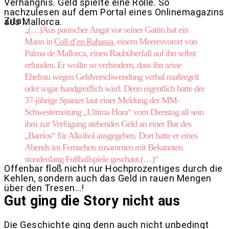
Verhängnis. Geld spielte eine Rolle. So
nachzulesen auf dem Portal eines Onlinemagazins
Zitat:
aus Mallorca.
„(…)Aus panischer Angst vor seiner Gattin hat ein
Mann in
Coll d’en Rabassa
, einem Meeresvorort von
Palma de Mallorca, einen Raubüberfall auf ihn selbst
erfunden. Er wollte so verhindern, dass ihn seine
Ehefrau wegen Geldverschwendung verbal maßregelt
oder sogar handgreiflich wird. Denn eigentlich hatte der
37-jährige Spanier laut einer Meldung der MM-
Schwesterzeitung „Ultima Hora“ vom Dienstag all sein
ihm zur Verfügung stehendes Geld an einer Bar des
„Barrios“ für Alkohol ausgegeben. Dort hatte er eines
Abends im Fernsehen zusammen mit Bekannten
stundenlang Fußballspiele geschaut.(…)“
Offenbar floß nicht nur Hochprozentiges durch die
Kehlen, sondern auch das Geld in rauen Mengen
über den Tresen…!
Gut ging die Story nicht aus
Die Geschichte ging denn auch nicht unbedingt