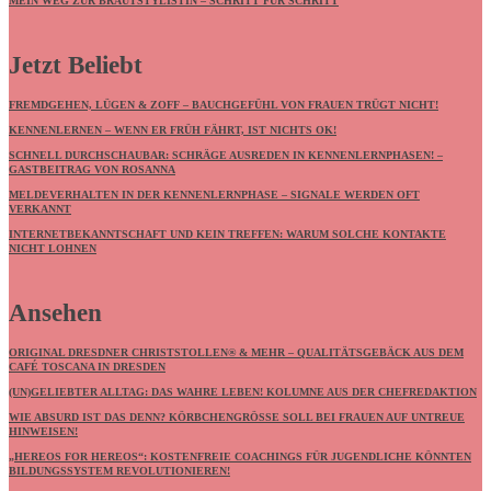
MEIN WEG ZUR BRAUTSTYLISTIN – SCHRITT FÜR SCHRITT
Jetzt Beliebt
FREMDGEHEN, LÜGEN & ZOFF – BAUCHGEFÜHL VON FRAUEN TRÜGT NICHT!
KENNENLERNEN – WENN ER FRÜH FÄHRT, IST NICHTS OK!
SCHNELL DURCHSCHAUBAR: SCHRÄGE AUSREDEN IN KENNENLERNPHASEN! –
GASTBEITRAG VON ROSANNA
MELDEVERHALTEN IN DER KENNENLERNPHASE – SIGNALE WERDEN OFT
VERKANNT
INTERNETBEKANNTSCHAFT UND KEIN TREFFEN: WARUM SOLCHE KONTAKTE
NICHT LOHNEN
Ansehen
ORIGINAL DRESDNER CHRISTSTOLLEN® & MEHR – QUALITÄTSGEBÄCK AUS DEM
CAFÉ TOSCANA IN DRESDEN
(UN)GELIEBTER ALLTAG: DAS WAHRE LEBEN! KOLUMNE AUS DER CHEFREDAKTION
WIE ABSURD IST DAS DENN? KÖRBCHENGRÖSSE SOLL BEI FRAUEN AUF UNTREUE H
INWEISEN!
„HEREOS FOR HEREOS“: KOSTENFREIE COACHINGS FÜR JUGENDLICHE KÖNNTEN
BILDUNGSSYSTEM REVOLUTIONIEREN!