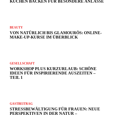
KUCHEN BACKEN FÜR BESONDERE ANLÄSSE
v
BEAUTY
VON NATÜRLICH BIS GLAMOURÖS: ONLINE-
MAKE-UP-KURSE IM ÜBERBLICK
GESELLSCHAFT
WORKSHOP PLUS KURZURLAUB: SCHÖNE
IDEEN FÜR INSPIRIERENDE AUSZEITEN –
TEIL 1
GASTBEITRAG
STRESSBEWÄLTIGUNG FÜR FRAUEN: NEUE
PERSPEKTIVEN IN DER NATUR –