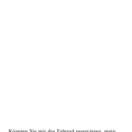
„Könnten Sie mir das Fahrrad reservieren, mein