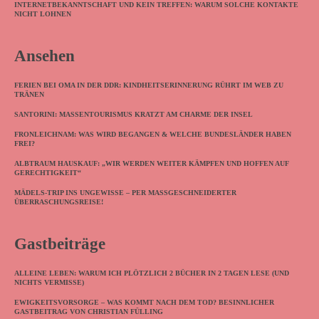
INTERNETBEKANNTSCHAFT UND KEIN TREFFEN: WARUM SOLCHE KONTAKTE
NICHT LOHNEN
Ansehen
FERIEN BEI OMA IN DER DDR: KINDHEITSERINNERUNG RÜHRT IM WEB ZU
TRÄNEN
SANTORINI: MASSENTOURISMUS KRATZT AM CHARME DER INSEL
FRONLEICHNAM: WAS WIRD BEGANGEN & WELCHE BUNDESLÄNDER HABEN
FREI?
ALBTRAUM HAUSKAUF: „WIR WERDEN WEITER KÄMPFEN UND HOFFEN AUF
GERECHTIGKEIT“
MÄDELS-TRIP INS UNGEWISSE – PER MASSGESCHNEIDERTER Ü
BERRASCHUNGSREISE!
Gastbeiträge
ALLEINE LEBEN: WARUM ICH PLÖTZLICH 2 BÜCHER IN 2 TAGEN LESE (UND
NICHTS VERMISSE)
EWIGKEITSVORSORGE – WAS KOMMT NACH DEM TOD? BESINNLICHER
GASTBEITRAG VON CHRISTIAN FÜLLING