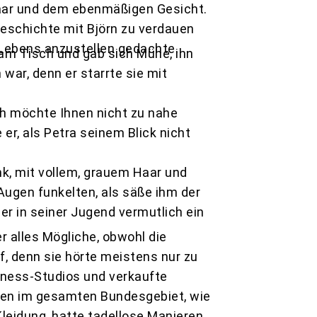
Haar und dem ebenmäßigen Gesicht.
Geschichte mit Björn zu verdauen
 Lebens anzustellen gedachte.
am Tisch und gab sich Mühe, ihn
war, denn er starrte sie mit
Ich möchte Ihnen nicht zu nahe
e er, als Petra seinem Blick nicht
ank, mit vollem, grauem Haar und
Augen funkelten, als säße ihm der
r in seiner Jugend vermutlich ein
r alles Mögliche, obwohl die
f, denn sie hörte meistens nur zu
tness-Studios und verkaufte
en im gesamten Bundesgebiet, wie
Kleidung, hatte tadellose Manieren