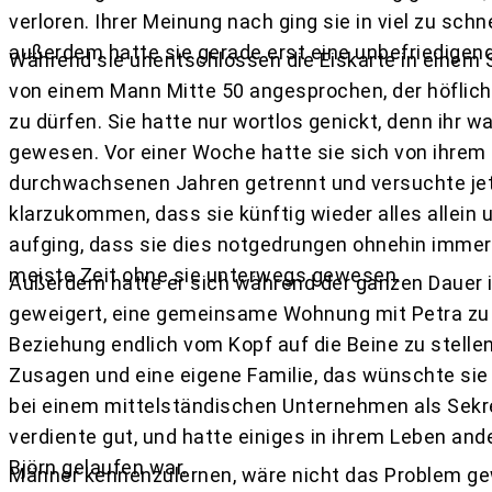
verloren. Ihrer Meinung nach ging sie in viel zu schn
außerdem hatte sie gerade erst eine unbefriedigend
Während sie unentschlossen die Eiskarte in einem 
von einem Mann Mitte 50 angesprochen, der höflich 
zu dürfen. Sie hatte nur wortlos genickt, denn ihr 
gewesen. Vor einer Woche hatte sie sich von ihrem
durchwachsenen Jahren getrennt und versuchte jet
klarzukommen, dass sie künftig wieder alles allein
aufging, dass sie dies notgedrungen ohnehin immer 
meiste Zeit ohne sie unterwegs gewesen.
Außerdem hatte er sich während der ganzen Dauer 
geweigert, eine gemeinsame Wohnung mit Petra zu
Beziehung endlich vom Kopf auf die Beine zu stellen
Zusagen und eine eigene Familie, das wünschte sie 
bei einem mittelständischen Unternehmen als Sekre
verdiente gut, und hatte einiges in ihrem Leben ande
Björn gelaufen war.
Männer kennenzulernen, wäre nicht das Problem ge