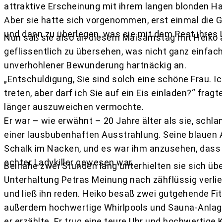
attraktive Erscheinung mit ihrem langen blonden 
Aber sie hatte sich vorgenommen, erst einmal die 
und dann zu überlegen, was sie mit dem Rest ihres
Nun saß sie also an diesem Maisamstag mit Heiko 
geflissentlich zu übersehen, was nicht ganz einfach 
unverhohlener Bewunderung hartnäckig an.
„Entschuldigung, Sie sind solch eine schöne Frau. 
treten, aber darf ich Sie auf ein Eis einladen?“ fragt
länger auszuweichen vermochte.
Er war – wie erwähnt – 20 Jahre älter als sie, schl
einer lausbubenhaften Ausstrahlung. Seine blauen 
Schalk im Nacken, und es war ihm anzusehen, dass e
echter Ladykiller gewesen war.
Beinahe zwei Stunden lang unterhielten sie sich übe
Unterhaltung Petras Meinung nach zähflüssig verlie
und ließ ihn reden. Heiko besaß zwei gutgehende Fi
außerdem hochwertige Whirlpools und Sauna-Anlag
er erzählte. Er trug eine teure Uhr und hochwertige 