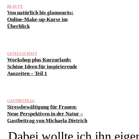
BEAUTY
Von natürlich bis glamourös:
Online-Make-up-Kurse im
Überblick
GESELLSCHAFT
Workshop plus Kurzurlaub:
Schöne Ideen für inspirierende
Auszeiten – Teil 1
GASTBEITRAG
Stressbewältigung für Frauen:
Neue Perspektiven in der Natur –
Gastbeitrag von Michaela Dietrich
„Dabei wollte ich ihn eigen