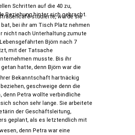
ellen Schritten auf die 40 zu,
e Beziehung hinter sich gebracht.
Straßencafé studierte, wurde sie
bat, bei ihr am Tisch Platz nehmen
war nicht nach Unterhaltung zumute
 Lebensgefährten Björn nach 7
zt, mit der Tatsache
 unternehmen musste. Bis ihr
getan hatte, denn Björn war die
ihrer Bekanntschaft hartnäckig
 beziehen, geschweige denn die
, denn Petra wollte verbindliche
sich schon sehr lange. Sie arbeitete
tärin der Geschäftsleitung,
rs geplant, als es letztendlich mit
wesen, denn Petra war eine