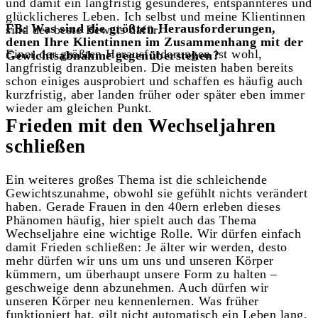
und damit ein langfristig gesünderes, entspannteres und
glücklicheres Leben. Ich selbst und meine Klientinnen
FB: Was sind die größten Herausforderungen,
sind der beste Beweis dafür.
denen Ihre Klientinnen im Zusammenhang mit der
Einer der größten Herausforderungen ist wohl,
Gewichtsabnahme gegenüberstehen?
langfristig dranzubleiben. Die meisten haben bereits
schon einiges ausprobiert und schaffen es häufig auch
kurzfristig, aber landen früher oder später eben immer
wieder am gleichen Punkt.
Frieden mit den Wechseljahren
schließen
Ein weiteres großes Thema ist die schleichende
Gewichtszunahme, obwohl sie gefühlt nichts verändert
haben. Gerade Frauen in den 40ern erleben dieses
Phänomen häufig, hier spielt auch das Thema
Wechseljahre eine wichtige Rolle. Wir dürfen einfach
damit Frieden schließen: Je älter wir werden, desto
mehr dürfen wir uns um uns und unseren Körper
kümmern, um überhaupt unsere Form zu halten –
geschweige denn abzunehmen. Auch dürfen wir
unseren Körper neu kennenlernen. Was früher
funktioniert hat, gilt nicht automatisch ein Leben lang.