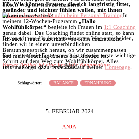
FB: Wie können Frauen, die sich langfristig fitter,
diesen Weg für sich zu meistern.
gesünder und leichter fühlen wollen, mit Ihnen
In
zusammenarbeiten?
meinem 12-Wochen-Programm
„Hallo
Wohlfühlkörper“
begleite ich Frauen im
1:1 Coaching
genau dabei. Das Coaching findet online statt, so kann
Bevor wir uns für den gemeinsamen Weg entscheiden,
ich auch Frauen außerhalb von Köln unterstützen.
finden wir in einem unverbindlichen
Beratungsgespräch heraus, ob wir zusammenpassen
Das kostenfreie Erstgespräch ist also der erste wichtige
und mein Coaching-Ansatz das Richtige ist.
Schritt auf dem Weg zum Wohlfühlkörper. Alles
Anja
Dieser Artikel ist eine bezahlte Kooperation
Bilder / Copyright: Linda Jones
Informationen dazu finden Sie auf meiner
Homepage
.
Schlagwörter:
BALANCE
ERNÄHRUNG
5. FEBRUAR 2024
ANJA