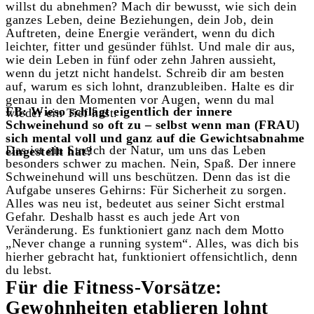
willst du abnehmen? Mach dir bewusst, wie sich dein
ganzes Leben, deine Beziehungen, dein Job, dein
Auftreten, deine Energie verändert, wenn du dich
leichter, fitter und gesünder fühlst. Und male dir aus,
wie dein Leben in fünf oder zehn Jahren aussieht,
wenn du jetzt nicht handelst. Schreib dir am besten
auf, warum es sich lohnt, dranzubleiben. Halte es dir
genau in den Momenten vor Augen, wenn du mal
FB: Wieso schlägt eigentlich der innere
wieder ein Tief hast.
Schweinehund so oft zu – selbst wenn man (FRAU)
sich mental voll und ganz auf die Gewichtsabnahme
Das ist ein Streich der Natur, um uns das Leben
eingestellt hat?
besonders schwer zu machen. Nein, Spaß. Der innere
Schweinehund will uns beschützen. Denn das ist die
Aufgabe unseres Gehirns: Für Sicherheit zu sorgen.
Alles was neu ist, bedeutet aus seiner Sicht erstmal
Gefahr. Deshalb hasst es auch jede Art von
Veränderung. Es funktioniert ganz nach dem Motto
„Never change a running system“. Alles, was dich bis
hierher gebracht hat, funktioniert offensichtlich, denn
du lebst.
Für die Fitness-Vorsätze:
Gewohnheiten etablieren lohnt