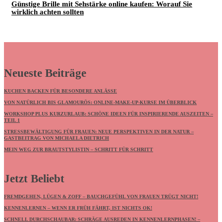
Günstige Brille mit Sehstärke online kaufen: Worauf Sie
wirklich achten sollten
Neueste Beiträge
KUCHEN BACKEN FÜR BESONDERE ANLÄSSE
VON NATÜRLICH BIS GLAMOURÖS: ONLINE-MAKE-UP-KURSE IM ÜBERBLICK
WORKSHOP PLUS KURZURLAUB: SCHÖNE IDEEN FÜR INSPIRIERENDE AUSZEITEN –
TEIL 1
STRESSBEWÄLTIGUNG FÜR FRAUEN: NEUE PERSPEKTIVEN IN DER NATUR –
GASTBEITRAG VON MICHAELA DIETRICH
MEIN WEG ZUR BRAUTSTYLISTIN – SCHRITT FÜR SCHRITT
Jetzt Beliebt
FREMDGEHEN, LÜGEN & ZOFF – BAUCHGEFÜHL VON FRAUEN TRÜGT NICHT!
KENNENLERNEN – WENN ER FRÜH FÄHRT, IST NICHTS OK!
SCHNELL DURCHSCHAUBAR: SCHRÄGE AUSREDEN IN KENNENLERNPHASEN! –