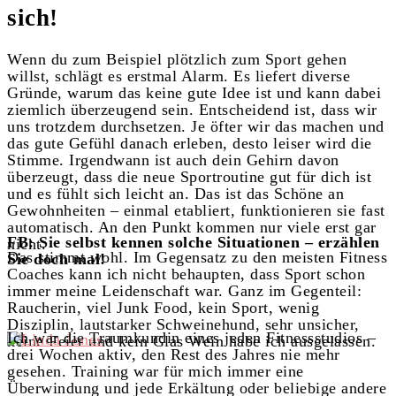
sich!
Wenn du zum Beispiel plötzlich zum Sport gehen
willst, schlägt es erstmal Alarm. Es liefert diverse
Gründe, warum das keine gute Idee ist und kann dabei
ziemlich überzeugend sein. Entscheidend ist, dass wir
uns trotzdem durchsetzen. Je öfter wir das machen und
das gute Gefühl danach erleben, desto leiser wird die
Stimme. Irgendwann ist auch dein Gehirn davon
überzeugt, dass die neue Sportroutine gut für dich ist
und es fühlt sich leicht an. Das ist das Schöne an
Gewohnheiten – einmal etabliert, funktionieren sie fast
automatisch. An den Punkt kommen nur viele erst gar
FB: Sie selbst kennen solche Situationen – erzählen
nicht.
Das stimmt wohl. Im Gegensatz zu den meisten Fitness
Sie doch mal!
Coaches kann ich nicht behaupten, dass Sport schon
immer meine Leidenschaft war. Ganz im Gegenteil:
Raucherin, viel Junk Food, kein Sport, wenig
Disziplin, lautstarker Schweinehund, sehr unsicher,
Ich war die Traumkundin eines jeden Fitnessstudios –
keine Feier und kein Glas Wein habe ich ausgelassen.
drei Wochen aktiv, den Rest des Jahres nie mehr
gesehen. Training war für mich immer eine
Überwindung und jede Erkältung oder beliebige andere