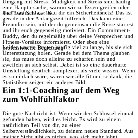
Umgang mit Stress. Müdigkeit und Stress sind häufig
eine Hauptursache, warum wir zu Essen greifen oder
Und zum Schluss: Bau dir ein Sicherheitsnetz! Das ist
das Handtuch werfen.
gerade in der Anfangszeit hilfreich. Das kann eine
Freundin sein, mit der du gemeinsam die Reise startest
und ihr euch gegenseitig motiviert. Ein Commitment-
Buddy, den du regelmäßig über deine Versprechen und
Fitness-Vorsätze informierst. Oder eben eine
Leider warten Frauen häufig viel zu lange, bis sie sich
professionelle Begleitung.
Unterstützung holen. Gerade bei dem Thema glauben
sie, das muss doch alleine zu schaffen sein und
zweifeln an sich selbst. Dabei ist so eine dauerhafte
Umstellung deutlich komplexer, als viele wissen. Wenn
es so einfach wäre, wären wir alle fit und schlank, die
Statistiken zeigen ein anderes Bild.
Ein 1:1-Coaching auf dem Weg
zum Wohlfühlfaktor
Die gute Nachricht ist: Wenn wir den Schlüssel einmal
gefunden haben, wird es leicht. Es wird zu einem
natürlichen Teil von dir, zu einer
Selbstverständlichkeit, zu deinem neuen Standard. Aus
meiner Sicht gibt es nichts, was sich mehr lohnt,