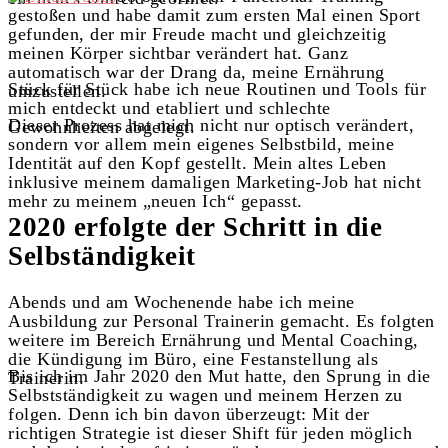
gestoßen und habe damit zum ersten Mal einen Sport
gefunden, der mir Freude macht und gleichzeitig
meinen Körper sichtbar verändert hat. Ganz
automatisch war der Drang da, meine Ernährung
Stück für Stück habe ich neue Routinen und Tools für
umzustellen.
mich entdeckt und etabliert und schlechte
Dieser Prozess hat mich nicht nur optisch verändert,
Gewohnheiten abgelegt.
sondern vor allem mein eigenes Selbstbild, meine
Identität auf den Kopf gestellt. Mein altes Leben
inklusive meinem damaligen Marketing-Job hat nicht
mehr zu meinem „neuen Ich“ gepasst.
2020 erfolgte der Schritt in die
Selbständigkeit
Abends und am Wochenende habe ich meine
Ausbildung zur Personal Trainerin gemacht. Es folgten
weitere im Bereich Ernährung und Mental Coaching,
die Kündigung im Büro, eine Festanstellung als
Bis ich im Jahr 2020 den Mut hatte, den Sprung in die
Trainerin.
Selbstständigkeit zu wagen und meinem Herzen zu
folgen. Denn ich bin davon überzeugt: Mit der
richtigen Strategie ist dieser Shift für jeden möglich