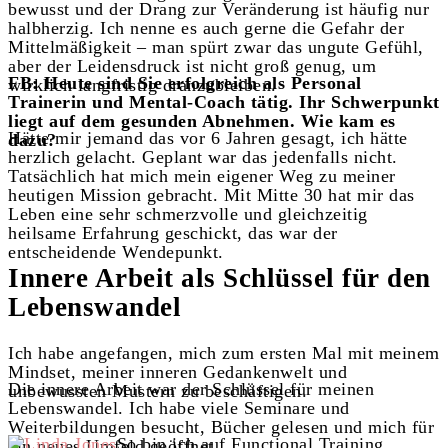
bewusst und der Drang zur Veränderung ist häufig nur
halbherzig. Ich nenne es auch gerne die Gefahr der
Mittelmäßigkeit – man spürt zwar das ungute Gefühl,
aber der Leidensdruck ist nicht groß genug, um
FB: Heute sind Sie erfolgreich als Personal
wirklich langfristig dranzubleiben.
Trainerin und Mental-Coach tätig. Ihr Schwerpunkt
liegt auf dem gesunden Abnehmen. Wie kam es
Hätte mir jemand das vor 6 Jahren gesagt, ich hätte
dazu?
herzlich gelacht. Geplant war das jedenfalls nicht.
Tatsächlich hat mich mein eigener Weg zu meiner
heutigen Mission gebracht. Mit Mitte 30 hat mir das
Leben eine sehr schmerzvolle und gleichzeitig
heilsame Erfahrung geschickt, das war der
entscheidende Wendepunkt.
Innere Arbeit als Schlüssel für den
Lebenswandel
Ich habe angefangen, mich zum ersten Mal mit meinem
Mindset, meiner inneren Gedankenwelt und
Die innere Arbeit war der Schlüssel für meinen
unbewussten Mustern zu beschäftigen.
Lebenswandel. Ich habe viele Seminare und
Weiterbildungen besucht, Bücher gelesen und mich für
So bin ich auf Functional Training
ein neues Umfeld geöffnet.