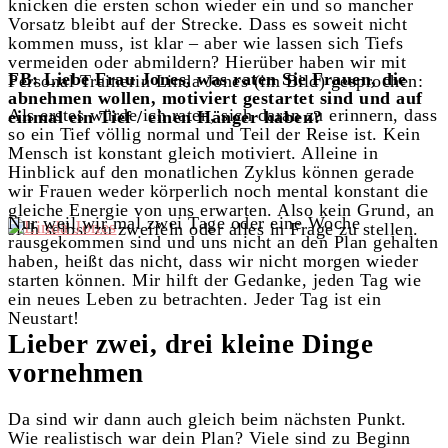
knicken die ersten schon wieder ein und so mancher
Vorsatz bleibt auf der Strecke. Dass es soweit nicht
kommen muss, ist klar – aber wie lassen sich Tiefs
vermeiden oder abmildern? Hierüber haben wir mit
FB:
Liebe Frau Jones, was raten Sie Frauen, die
Personal Trainerin Linda Jones (im Bild) gesprochen:
abnehmen wollen, motiviert gestartet sind und auf
Als erstes würde ich raten, sich daran zu erinnern, dass
einmal ein Tief / einen Hänger haben?
so ein Tief völlig normal und Teil der Reise ist. Kein
Mensch ist konstant gleich motiviert. Alleine in
Hinblick auf den monatlichen Zyklus können gerade
wir Frauen weder körperlich noch mental konstant die
gleiche Energie von uns erwarten. Also kein Grund, an
Nur weil wir mal zwei Tage oder eine Woche
sich selbst zu zweifeln oder alles in Frage zu stellen.
rausgekommen sind und uns nicht an den Plan gehalten
haben, heißt das nicht, dass wir nicht morgen wieder
starten können. Mir hilft der Gedanke, jeden Tag wie
ein neues Leben zu betrachten. Jeder Tag ist ein
Neustart!
Lieber zwei, drei kleine Dinge
vornehmen
Da sind wir dann auch gleich beim nächsten Punkt.
Wie realistisch war dein Plan? Viele sind zu Beginn