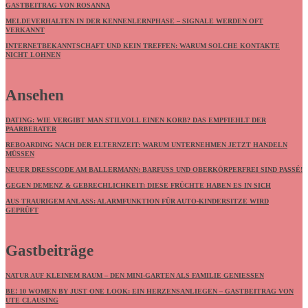
GASTBEITRAG VON ROSANNA
MELDEVERHALTEN IN DER KENNENLERNPHASE – SIGNALE WERDEN OFT
VERKANNT
INTERNETBEKANNTSCHAFT UND KEIN TREFFEN: WARUM SOLCHE KONTAKTE
NICHT LOHNEN
Ansehen
DATING: WIE VERGIBT MAN STILVOLL EINEN KORB? DAS EMPFIEHLT DER
PAARBERATER
REBOARDING NACH DER ELTERNZEIT: WARUM UNTERNEHMEN JETZT HANDELN
MÜSSEN
NEUER DRESSCODE AM BALLERMANN: BARFUSS UND OBERKÖRPERFREI SIND PASSÉ!
GEGEN DEMENZ & GEBRECHLICHKEIT: DIESE FRÜCHTE HABEN ES IN SICH
AUS TRAURIGEM ANLASS: ALARMFUNKTION FÜR AUTO-KINDERSITZE WIRD
GEPRÜFT
Gastbeiträge
NATUR AUF KLEINEM RAUM – DEN MINI-GARTEN ALS FAMILIE GENIESSEN
BE! 10 WOMEN BY JUST ONE LOOK: EIN HERZENSANLIEGEN – GASTBEITRAG VON
UTE CLAUSING