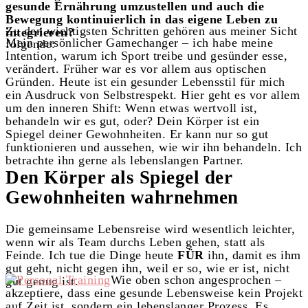
gesunde Ernährung umzustellen und auch die
Bewegung kontinuierlich in das eigene Leben zu
Zu den wichtigsten Schritten gehören aus meiner Sicht
integrieren?
Mein persönlicher Gamechanger – ich habe meine
folgende:
Intention, warum ich Sport treibe und gesünder esse,
verändert. Früher war es vor allem aus optischen
Gründen. Heute ist ein gesunder Lebensstil für mich
ein Ausdruck von Selbstrespekt. Hier geht es vor allem
um den inneren Shift: Wenn etwas wertvoll ist,
behandeln wir es gut, oder? Dein Körper ist ein
Spiegel deiner Gewohnheiten. Er kann nur so gut
funktionieren und aussehen, wie wir ihn behandeln. Ich
betrachte ihn gerne als lebenslangen Partner.
Den Körper als Spiegel der
Gewohnheiten wahrnehmen
Die gemeinsame Lebensreise wird wesentlich leichter,
wenn wir als Team durchs Leben gehen, statt als
Feinde. Ich tue die Dinge heute
FÜR
ihn, damit es ihm
gut geht, nicht gegen ihn, weil er so, wie er ist, nicht
Wie oben schon angesprochen –
gut genug ist.
akzeptiere, dass eine gesunde Lebensweise kein Projekt
auf Zeit ist, sondern ein lebenslanger Prozess. Es