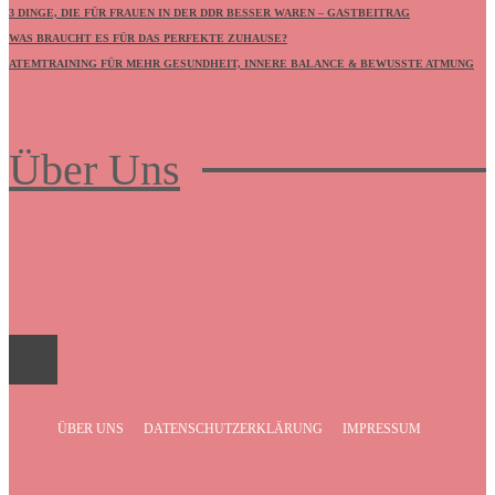
3 DINGE, DIE FÜR FRAUEN IN DER DDR BESSER WAREN – GASTBEITRAG
WAS BRAUCHT ES FÜR DAS PERFEKTE ZUHAUSE?
ATEMTRAINING FÜR MEHR GESUNDHEIT, INNERE BALANCE & BEWUSSTE ATMUNG
Über Uns
Frauenboulevard
ÜBER UNS
DATENSCHUTZERKLÄRUNG
IMPRESSUM