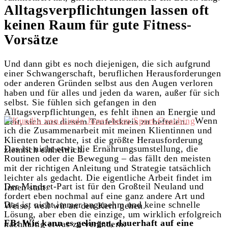
Alltagsverpflichtungen lassen oft
keinen Raum für gute Fitness-
Vorsätze
Und dann gibt es noch diejenigen, die sich aufgrund
einer Schwangerschaft, beruflichen Herausforderungen
oder anderen Gründen selbst aus den Augen verloren
haben und für alles und jeden da waren, außer für sich
selbst. Sie fühlen sich gefangen in den
Alltagsverpflichtungen, es fehlt ihnen an Energie und
Wenn
Zeit, sich aus diesem Teufelskreis zu befreien.
ich die Zusammenarbeit mit meinen Klientinnen und
Klienten betrachte, ist die größte Herausforderung
Das ist nicht etwa die Ernährungsumstellung, die
ziemlich einheitlich.
Routinen oder die Bewegung – das fällt den meisten
mit der richtigen Anleitung und Strategie tatsächlich
leichter als gedacht. Die eigentliche Arbeit findet im
Der Mindset-Part ist für den Großteil Neuland und
Innen statt.
fordert eben nochmal auf eine ganz andere Art und
Das ist nicht immer angenehm und keine schnelle
Weise, weil wir an den Kern gehen.
Lösung, aber eben die einzige, um wirklich erfolgreich
FB: Wie kann es gelingen, dauerhaft auf eine
nachhaltig etwas zu verändern.