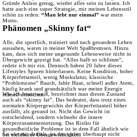
Gründe Anlass genug, wieder alles sein zu lassen. Ich
hatte auch eine super Strategie, mir meinen Lebensstil
schön zu reden:
“Man lebt nur einmal”
war mein
Motto.
Phänomen „Skinny fat“
Alle, die sportlich, trainiert und nach gesundem Leben
aussahen, waren in meiner Welt Spaßbremsen. Hinzu
kam, dass sich meine ungesunde Lebensweise nicht in
Übergewicht gezeigt hat. “Alles halb so schlimm“,
redete ich mir ein. Dennoch haben 20 Jahre dieses
Lifestyles Spuren hinterlassen. Keine Kondition, hoher
Körperfettanteil, wenig Muskulatur, klassische
“Problemzone” Bauch, fahle Haut, schnell außer Atem,
häufig krank und grundsätzlich war meine Energie
Wie ich heute weiß, bezeichnet man diesen Zustand
schnell erloschen.
auch als “skinny fat”. Das bedeutet, dass trotz eines
normalen Körpergewichts der Körperfettanteil höher
ausfällt, als gesund ist. Nicht das Gewicht ist
entscheidend, sondern vielmehr die innere
Körperzusammensetzung. Das Risiko für
gesundheitliche Probleme ist in dem Fall ähnlich wie
So wie mir damals, ist das vielen überhaupt nicht
bei sichtbarer Übergewichtigkeit.