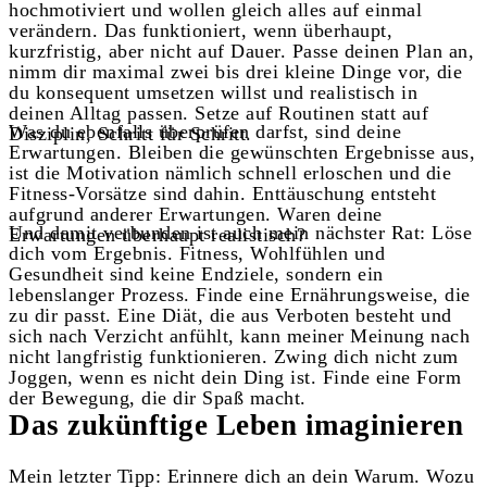
hochmotiviert und wollen gleich alles auf einmal
verändern. Das funktioniert, wenn überhaupt,
kurzfristig, aber nicht auf Dauer. Passe deinen Plan an,
nimm dir maximal zwei bis drei kleine Dinge vor, die
du konsequent umsetzen willst und realistisch in
deinen Alltag passen. Setze auf Routinen statt auf
Was du ebenfalls überprüfen darfst, sind deine
Disziplin, Schritt für Schritt.
Erwartungen. Bleiben die gewünschten Ergebnisse aus,
ist die Motivation nämlich schnell erloschen und die
Fitness-Vorsätze sind dahin. Enttäuschung entsteht
aufgrund anderer Erwartungen. Waren deine
Und damit verbunden ist auch mein nächster Rat: Löse
Erwartungen überhaupt realistisch?
dich vom Ergebnis. Fitness, Wohlfühlen und
Gesundheit sind keine Endziele, sondern ein
lebenslanger Prozess. Finde eine Ernährungsweise, die
zu dir passt. Eine Diät, die aus Verboten besteht und
sich nach Verzicht anfühlt, kann meiner Meinung nach
nicht langfristig funktionieren. Zwing dich nicht zum
Joggen, wenn es nicht dein Ding ist. Finde eine Form
der Bewegung, die dir Spaß macht.
Das zukünftige Leben imaginieren
Mein letzter Tipp: Erinnere dich an dein Warum. Wozu