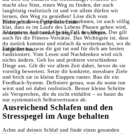
macht also Sinn, einen Weg zu finden, der auch
langfristig realistisch ist und vor allem dürfen wir
lernen, den Weg zu genießen! Löse dich vom
Wenn wir diese Perspektive einnehmen, ist auch völlig
Endergebnis – es gibt kein Ende.
klar, dass es im Laufe des Lebens Phasen geben wird,
Akzeptiere Aufs und Abs als Teil des Weges. Das gilt
in denen es uns besser gelingt als in anderen.
auch für die Fitness-Vorsätze. Das Wichtigste ist, dass
du zurück kommst und einfach da weitermachst, wo du
Finde heraus, was dir gut tut und für dich am besten
aufgehört hast.
funktioniert. Vom Lesen und Nachdenken wird sich
nichts ändern. Geh los und probiere verschiedene
Dinge aus. Gib dir vor allem Zeit dabei, bevor du sie
voreilig bewertest.
Setze dir konkrete, messbare Ziele
und brich sie in kleine Etappen runter. Bau dir ein
Feedback-System. Definiere genau, was du wann tun
wirst und sei dabei realistisch. Besser kleine Schritte
als Versprechen, die du nicht einhältst – so baust du
nur systematisch Selbstvertrauen ab.
Ausreichend Schlafen und den
Stresspegel im Auge behalten
Achte auf deinen Schlaf und finde einen gesunden