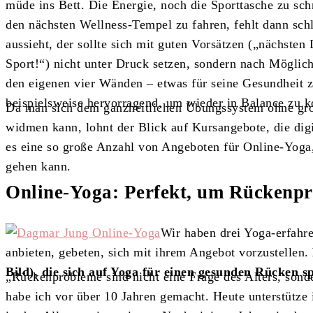
müde ins Bett. Die Energie, noch die Sporttasche zu sch
den nächsten Wellness-Tempel zu fahren, fehlt dann sch
aussieht, der sollte sich mit guten Vorsätzen („nächsten
Sport!“) nicht unter Druck setzen, sondern nach Möglich
den eigenen vier Wänden – etwas für seine Gesundheit z
beispielsweise hervorragend, um wieder in Balance zu
Da man sich dem ganzheitlichen Übungssystem ohne gr
widmen kann, lohnt der Blick auf Kursangebote, die digi
es eine so große Anzahl von Angeboten für Online-Yoga,
gehen kann.
Online-Yoga: Perfekt, um Rückenp
Wir haben drei Yoga-erfahr
anbieten, gebeten, sich mit ihrem Angebot vorzustellen.
Bild), die sich auf Yoga für einen gesunden Rücken spe
„Rückenprobleme sind nicht eine Frage des Alters, sonde
habe ich vor über 10 Jahren gemacht. Heute unterstüt