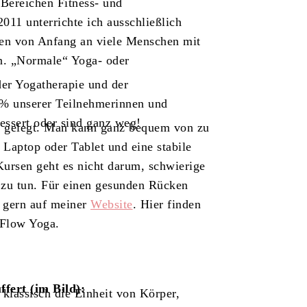
 Bereichen Fitness- und
011 unterrichte ich ausschließlich
en von Anfang an viele Menschen mit
. „Normale“ Yoga- oder
der Yogatherapie und der
 % unserer Teilnehmerinnen und
essert oder sind ganz weg!
e gelegt. Man kann ganz bequem von zu
Laptop oder Tablet und eine stabile
Kursen geht es nicht darum, schwierige
 zu tun. Für einen gesunden Rücken
h gern auf meiner
Website
. Hier finden
 Flow Yoga.
fert (im Bild):
 klassisch die Einheit von Körper,