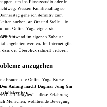
nappen, um ins Fitnessstudio oder in
lichtweg. Wessen Familienalltag so
 Donnerstag gehe ich definitiv zum
keiten suchen, an Ort und Stelle – in
u tun. Online-Yoga eignet sich
 kommen.
oßen Aufwand im eigenen Zuhause
tal angeboten werden. Im Internet gibt
 dass der Überblick schnell verloren
robleme anzugehen
ene Frauen, die Online-Yoga-Kurse
Den Anfang macht Dagmar Jung (im
zialisiert hat:
rn des Lifestyles“ – diese Erfahrung
ze ich Menschen, wohltuende Bewegung