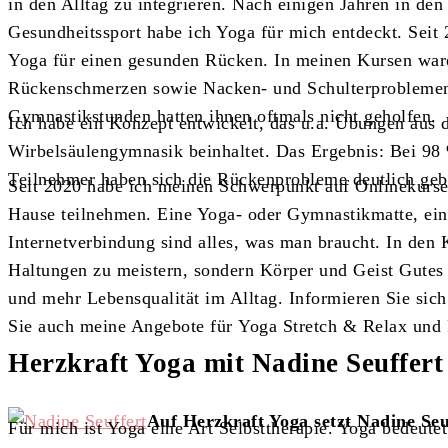
in den Alltag zu integrieren. Nach einigen Jahren in den
Gesundheitssport habe ich Yoga für mich entdeckt. Seit 2
Yoga für einen gesunden Rücken. In meinen Kursen war
Rückenschmerzen sowie Nacken- und Schulterproblemen
Gymnastikstunden hatten ihnen oftmals nicht geholfen.
Ich habe ein Konzept entwickelt, das u.a. Übungen aus 
Wirbelsäulengymnasik beinhaltet. Das Ergebnis: Bei 98
Teilnehmer haben sich die Rückenprobleme deutlich geb
Seit 2020 habe ich meinen Schwerpunkt auf Onlinekurs
Hause teilnehmen. Eine Yoga- oder Gymnastikmatte, ein 
Internetverbindung sind alles, was man braucht. In den 
Haltungen zu meistern, sondern Körper und Geist Gutes
und mehr Lebensqualität im Alltag. Informieren Sie sic
Sie auch meine Angebote für Yoga Stretch & Relax und
Herzkraft Yoga mit Nadine Seuffert
Auf Herzkraft Yoga setzt Nadine Seuf
Für mich ist Yoga eine Art Selbsttherapie. Yoga bedeutet