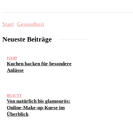
START
LIFESTYLE & WELLNESS
FAMI
Start
Gesundheit
Neueste Beiträge
FOOD
Kuchen backen für besondere
Anlässe
BEAUTY
Von natürlich bis glamourös:
Online-Make-up-Kurse im
Überblick