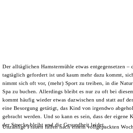
Teilen
Der alltäglichen Hamstermühle etwas entgegensetzen – 
tagtäglich gefordert ist und kaum mehr dazu kommt, sic
nimmt sich oft vor, (mehr) Sport zu treiben, in die Natu
Spa zu buchen. Allerdings bleibt es nur zu oft bei dies
kommt häufig wieder etwas dazwischen und statt auf de
eine Besorgung getätigt, das Kind von irgendwo abgehol
gebracht werden. Und so kann es sein, dass der eigene K
der Strecke bleibt und die Gesundheit leidet.
Unzählige Frauen fallen nach einem vollgepackten Woch