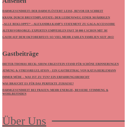
Ansehen
DARMGESUNDHEIT: DER DARM FLÜSTERT LEISE, BEVOR ER SCHREIT
KRANK DURCH BRUSTIMPLANTATE: DER LEIDENSWEG EINER 30JÄHRIGEN
„ALLE BEKLOPPT!“ – ALEXANDRA KAMP`S STATEMENT ZU GAGA-ACCESSOIRE
ALTERSVORSORGE: EXPERTEN EMPFEHLEN FAST 50 000 € SCHON MIT 30!
GAUDI AUF DEM OKTOBERFEST: SO VIEL MEHR ZAHLEN FAMILIEN SEIT 2015!
Gastbeiträge
DIETER-THOMAS HECK: SHOW-URGESTEIN STAND FÜR SCHÖNE ERINNERUNGEN
ATMUNG & STRESSREGULATION – EIN GASTBEITRAG VON KATJA HERLEMANN
IMMER MÜDE – WAS IST ZU TUN? EIN ERFAHRUNGSBERICHT
WAS BRAUCHT ES FÜR DAS PERFEKTE ZUHAUSE?
DARMGESUNDHEIT BEI FRAUEN: MEHR ENERGIE, BESSERE STIMMUNG &
WOHLBEFINDEN
Über Uns