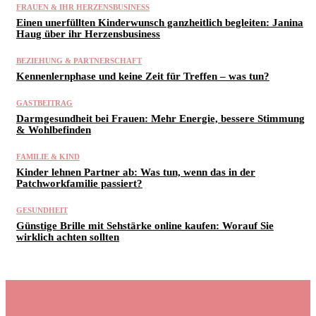
FRAUEN & IHR HERZENSBUSINESS
Einen unerfüllten Kinderwunsch ganzheitlich begleiten: Janina
Haug über ihr Herzensbusiness
BEZIEHUNG & PARTNERSCHAFT
Kennenlernphase und keine Zeit für Treffen – was tun?
GASTBEITRAG
Darmgesundheit bei Frauen: Mehr Energie, bessere Stimmung
& Wohlbefinden
FAMILIE & KIND
Kinder lehnen Partner ab: Was tun, wenn das in der
Patchworkfamilie passiert?
GESUNDHEIT
Günstige Brille mit Sehstärke online kaufen: Worauf Sie
wirklich achten sollten