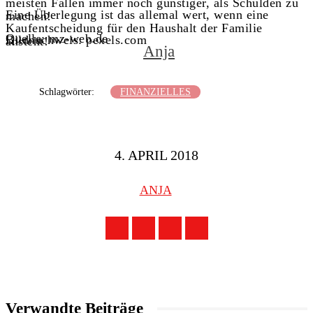
meisten Fällen immer noch günstiger, als Schulden zu
Eine Überlegung ist das allemal wert, wenn eine
machen!
Kaufentscheidung für den Haushalt der Familie
Quelle: mz-web.de
Bildnachweis: pexels.com
ansteht!
Anja
Schlagwörter:
FINANZIELLES
4. APRIL 2018
ANJA
Verwandte Beiträge