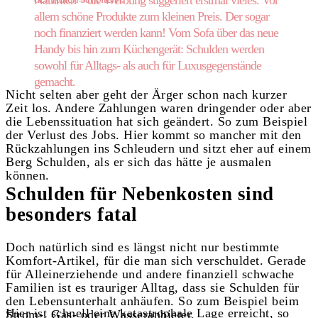
Natürlich – die Werbung suggeriert erstmal vieles. Vor
allem schöne Produkte zum kleinen Preis. Der sogar
noch finanziert werden kann! Vom Sofa über das neue
Handy bis hin zum Küchengerät: Schulden werden
sowohl für Alltags- als auch für Luxusgegenstände
gemacht.
Nicht selten aber geht der Ärger schon nach kurzer
Zeit los. Andere Zahlungen waren dringender oder aber
die Lebenssituation hat sich geändert. So zum Beispiel
der Verlust des Jobs. Hier kommt so mancher mit den
Rückzahlungen ins Schleudern und sitzt eher auf einem
Berg Schulden, als er sich das hätte je ausmalen
können.
Schulden für Nebenkosten sind
besonders fatal
Doch natürlich sind es längst nicht nur bestimmte
Komfort-Artikel, für die man sich verschuldet. Gerade
für Alleinerziehende und andere finanziell schwache
Familien ist es trauriger Alltag, dass sie Schulden für
den Lebensunterhalt anhäufen. So zum Beispiel beim
Hier ist schnell eine katastrophale Lage erreicht, so
Strom-, Gas- oder Wasseranbieter.