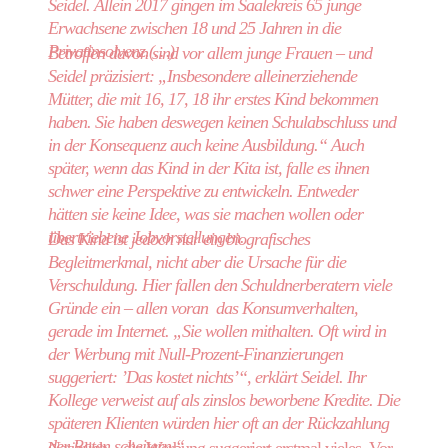
Seidel. Allein 2017 gingen im Saalekreis 65 junge
Erwachsene zwischen 18 und 25 Jahren in die
Privatinsolvenz.(…)
Betroffen davon sind vor allem junge Frauen – und
Seidel präzisiert: „Insbesondere alleinerziehende
Mütter, die mit 16, 17, 18 ihr erstes Kind bekommen
haben. Sie haben deswegen keinen Schulabschluss und
in der Konsequenz auch keine Ausbildung.“ Auch
später, wenn das Kind in der Kita ist, falle es ihnen
schwer eine Perspektive zu entwickeln. Entweder
hätten sie keine Idee, was sie machen wollen oder
übertriebene Jobvorstellungen.
Das Kind ist jedoch nur ein biografisches
Begleitmerkmal, nicht aber die Ursache für die
Verschuldung. Hier fallen den Schuldnerberatern viele
Gründe ein – allen voran das Konsumverhalten,
gerade im Internet. „Sie wollen mithalten. Oft wird in
der Werbung mit Null-Prozent-Finanzierungen
suggeriert: ’Das kostet nichts’“, erklärt Seidel. Ihr
Kollege verweist auf als zinslos beworbene Kredite. Die
späteren Klienten würden hier oft an der Rückzahlung
der Raten scheitern.“