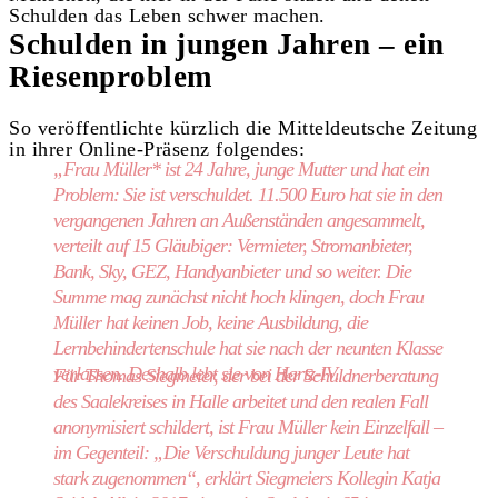
Schulden das Leben schwer machen.
Schulden in jungen Jahren – ein
Riesenproblem
So veröffentlichte kürzlich die Mitteldeutsche Zeitung
in ihrer Online-Präsenz folgendes:
„Frau Müller* ist 24 Jahre, junge Mutter und hat ein
Problem: Sie ist verschuldet. 11.500 Euro hat sie in den
vergangenen Jahren an Außenständen angesammelt,
verteilt auf 15 Gläubiger: Vermieter, Stromanbieter,
Bank, Sky, GEZ, Handyanbieter und so weiter. Die
Summe mag zunächst nicht hoch klingen, doch Frau
Müller hat keinen Job, keine Ausbildung, die
Lernbehindertenschule hat sie nach der neunten Klasse
verlassen. Deshalb lebt sie von Hartz-IV.
Für Thomas Siegmeier, der bei der Schuldnerberatung
des Saalekreises in Halle arbeitet und den realen Fall
anonymisiert schildert, ist Frau Müller kein Einzelfall –
im Gegenteil: „Die Verschuldung junger Leute hat
stark zugenommen“, erklärt Siegmeiers Kollegin Katja