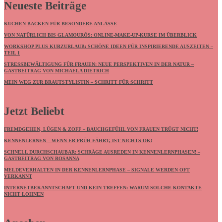
Neueste Beiträge
KUCHEN BACKEN FÜR BESONDERE ANLÄSSE
VON NATÜRLICH BIS GLAMOURÖS: ONLINE-MAKE-UP-KURSE IM ÜBERBLICK
WORKSHOP PLUS KURZURLAUB: SCHÖNE IDEEN FÜR INSPIRIERENDE AUSZEITEN –
TEIL 1
STRESSBEWÄLTIGUNG FÜR FRAUEN: NEUE PERSPEKTIVEN IN DER NATUR –
GASTBEITRAG VON MICHAELA DIETRICH
MEIN WEG ZUR BRAUTSTYLISTIN – SCHRITT FÜR SCHRITT
Jetzt Beliebt
FREMDGEHEN, LÜGEN & ZOFF – BAUCHGEFÜHL VON FRAUEN TRÜGT NICHT!
KENNENLERNEN – WENN ER FRÜH FÄHRT, IST NICHTS OK!
SCHNELL DURCHSCHAUBAR: SCHRÄGE AUSREDEN IN KENNENLERNPHASEN! –
GASTBEITRAG VON ROSANNA
MELDEVERHALTEN IN DER KENNENLERNPHASE – SIGNALE WERDEN OFT
VERKANNT
INTERNETBEKANNTSCHAFT UND KEIN TREFFEN: WARUM SOLCHE KONTAKTE
NICHT LOHNEN