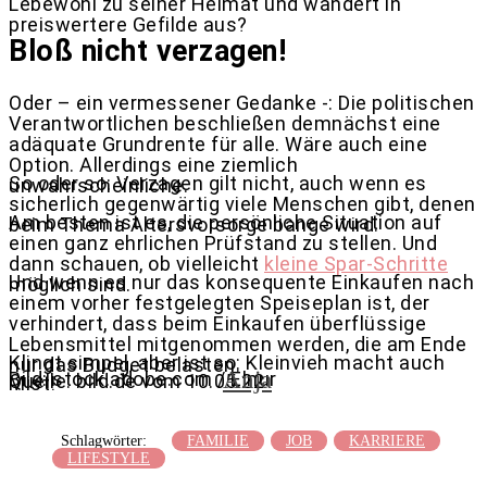
Lebewohl zu seiner Heimat und wandert in
preiswertere Gefilde aus?
Bloß nicht verzagen!
Oder – ein vermessener Gedanke -: Die politischen
Verantwortlichen beschließen demnächst eine
adäquate Grundrente für alle. Wäre auch eine
Option. Allerdings eine ziemlich
So oder so: Verzagen gilt nicht, auch wenn es
unwahrscheinliche.
sicherlich gegenwärtig viele Menschen gibt, denen
Am besten ist es, die persönliche Situation auf
beim Thema Altersvorsorge bange wird.
einen ganz ehrlichen Prüfstand zu stellen. Und
dann schauen, ob vielleicht
kleine Spar-Schritte
Und wenn es nur das konsequente Einkaufen nach
möglich sind.
einem vorher festgelegten Speiseplan ist, der
verhindert, dass beim Einkaufen überflüssige
Lebensmittel mitgenommen werden, die am Ende
Klingt simpel, aber ist so: Kleinvieh macht auch
nur das Budget belasten.
Anja
Bild: stock.adobe.com / Elnur
Quelle: bild.de vom 10.05.22
Mist!
Schlagwörter:
FAMILIE
JOB
KARRIERE
LIFESTYLE