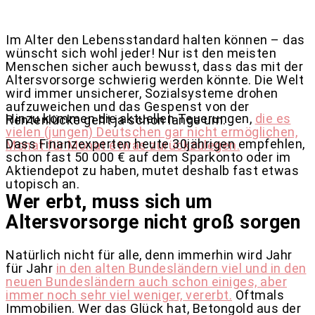
Im Alter den Lebensstandard halten können – das
wünscht sich wohl jeder! Nur ist den meisten
Menschen sicher auch bewusst, dass das mit der
Altersvorsorge schwierig werden könnte. Die Welt
wird immer unsicherer, Sozialsysteme drohen
aufzuweichen und das Gespenst von der
Hinzu kommen die aktuellen Teuerungen,
die es
Rentenlücke geht ja schon lange um.
vielen (jungen) Deutschen gar nicht ermöglichen,
Dass Finanzexperten heute 30jährigen empfehlen,
Monat für Monat etwas zurückzulegen.
schon fast 50 000 € auf dem Sparkonto oder im
Aktiendepot zu haben, mutet deshalb fast etwas
utopisch an.
Wer erbt, muss sich um
Altersvorsorge nicht groß sorgen
Natürlich nicht für alle, denn immerhin wird Jahr
für Jahr
in den alten Bundesländern viel und in den
neuen Bundesländern auch schon einiges, aber
immer noch sehr viel weniger, vererbt.
Oftmals
Immobilien. Wer das Glück hat, Betongold aus der