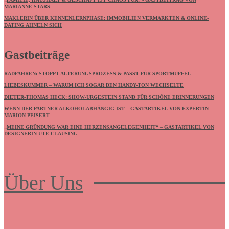
MARIANNE STARS
MAKLERIN ÜBER KENNENLERNPHASE: IMMOBILIEN VERMARKTEN & ONLINE-
DATING ÄHNELN SICH
Gastbeiträge
RADFAHREN: STOPPT ALTERUNGSPROZESS & PASST FÜR SPORTMUFFEL
LIEBESKUMMER – WARUM ICH SOGAR DEN HANDY-TON WECHSELTE
DIETER-THOMAS HECK: SHOW-URGESTEIN STAND FÜR SCHÖNE ERINNERUNGEN
WENN DER PARTNER ALKOHOLABHÄNGIG IST – GASTARTIKEL VON EXPERTIN
MARION PEISERT
„MEINE GRÜNDUNG WAR EINE HERZENSANGELEGENHEIT“ – GASTARTIKEL VON
DESIGNERIN UTE CLAUSING
Über Uns
Frauenboulevard