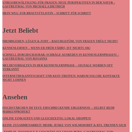
STRESSBEWÄLTIGUNG FÜR FRAUEN: NEUE PERSPEKTIVEN IN DER NATUR –
GASTBEITRAG VON MICHAELA DIETRICH
MEIN WEG ZUR BRAUTSTYLISTIN – SCHRITT FÜR SCHRITT
Jetzt Beliebt
FREMDGEHEN, LÜGEN & ZOFF – BAUCHGEFÜHL VON FRAUEN TRÜGT NICHT!
KENNENLERNEN – WENN ER FRÜH FÄHRT, IST NICHTS OK!
SCHNELL DURCHSCHAUBAR: SCHRÄGE AUSREDEN IN KENNENLERNPHASEN! –
GASTBEITRAG VON ROSANNA
MELDEVERHALTEN IN DER KENNENLERNPHASE – SIGNALE WERDEN OFT
VERKANNT
INTERNETBEKANNTSCHAFT UND KEIN TREFFEN: WARUM SOLCHE KONTAKTE
NICHT LOHNEN
Ansehen
FISCHSTÄBCHEN IM TEST: ERSCHRECKENDE ERGEBNISSE – SELBST BEIM
MARKENPRODUKT
ONLINE EINKAUFEN UND GLEICHZEITIG LOKAL SHOPPEN!
KEINE ZUSAMMENARBEIT MEHR: JENKE VON WILMSDORFF & RTL TRENNEN SICH
„FAMILIE, HAUSHALT & GESCHÄFT IST CHAOS PUR!“- GASTBEITRAG VON