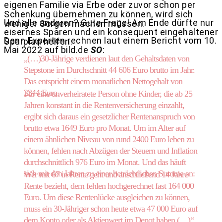
eigenen Familie via Erbe oder zuvor schon per
Schenkung übernehmen zu können, wird sich
Und alle anderen? Gute Frage! Am Ende dürfte nur
weniger Sorgen machen müssen.
eisernes Sparen und ein konsequent eingehaltener
Denn Experten rechnen laut einem Bericht vom 10.
Sparplan helfen.
Mai 2022 auf bild.de
SO
:
„(…)30-Jährige verdienen laut den Gehaltsdaten von
Stepstone im Durchschnitt 44 606 Euro brutto im Jahr.
Das entspricht einem monatlichen Nettogehalt von
2344 Euro.
Für eine unverheiratete Person ohne Kinder, die ab 25
Jahren konstant in die Rentenversicherung einzahlt,
ergibt sich daraus ein gesetzlicher Rentenanspruch von
brutto etwa 1649 Euro pro Monat. Um im Alter auf
einem ähnlichen Niveau von rund 2400 Euro leben zu
können, fehlen nach Abzügen der Steuern und Inflation
durchschnittlich 976 Euro im Monat. Und das häuft
sich mit den Jahren zu einer beträchtlichen Summe an:
Wer mit 67 in Rente geht und anschließend 14 Jahre
Rente bezieht, dem fehlen hochgerechnet fast 164 000
Euro. Um diese Rentenlücke ausgleichen zu können,
muss ein 30-Jähriger schon heute etwa 47 000 Euro auf
dem Konto oder als Aktienwert im Depot haben.(…)“