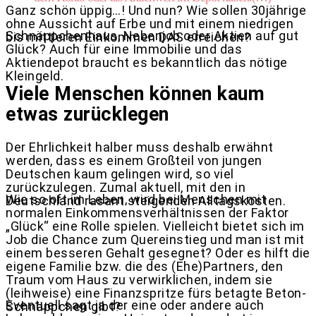
Ganz schön üppig…! Und nun? Wie sollen 30jährige
ohne Aussicht auf Erbe und mit einem niedrigen
Schnäppchenhaus, Nebenjob oder Aktien auf gut
bis mittleren Einkommen DAS erreichen?
Glück? Auch für eine Immobilie und das
Aktiendepot braucht es bekanntlich das nötige
Kleingeld.
Viele Menschen können kaum
etwas zurücklegen
Der Ehrlichkeit halber muss deshalb erwähnt
werden, dass es einem Großteil von jungen
Deutschen kaum gelingen wird, so viel
zurückzulegen. Zumal aktuell, mit den in
Wie so oft im Leben, wird bei Menschen mit
Deutschland rasant steigenden Alltagskosten.
normalen Einkommensverhältnissen der Faktor
„Glück“ eine Rolle spielen. Vielleicht bietet sich im
Job die Chance zum Quereinstieg und man ist mit
einem besseren Gehalt gesegnet? Oder es hilft die
eigene Familie bzw. die des (Ehe)Partners, den
Traum vom Haus zu verwirklichen, indem sie
(leihweise) eine Finanzspritze fürs betagte Beton-
Eventuell sagt ja der eine oder andere auch
Schnäppchen gibt?