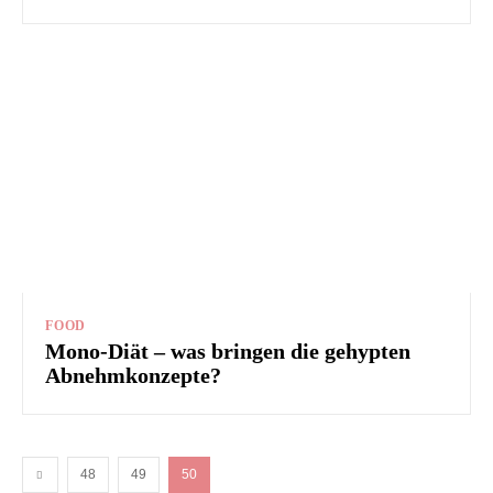
FOOD
Mono-Diät – was bringen die gehypten
Abnehmkonzepte?
48
49
50