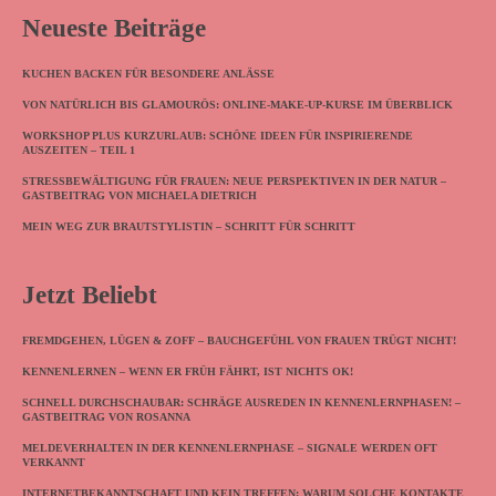
Neueste Beiträge
KUCHEN BACKEN FÜR BESONDERE ANLÄSSE
VON NATÜRLICH BIS GLAMOURÖS: ONLINE-MAKE-UP-KURSE IM ÜBERBLICK
WORKSHOP PLUS KURZURLAUB: SCHÖNE IDEEN FÜR INSPIRIERENDE
AUSZEITEN – TEIL 1
STRESSBEWÄLTIGUNG FÜR FRAUEN: NEUE PERSPEKTIVEN IN DER NATUR –
GASTBEITRAG VON MICHAELA DIETRICH
MEIN WEG ZUR BRAUTSTYLISTIN – SCHRITT FÜR SCHRITT
Jetzt Beliebt
FREMDGEHEN, LÜGEN & ZOFF – BAUCHGEFÜHL VON FRAUEN TRÜGT NICHT!
KENNENLERNEN – WENN ER FRÜH FÄHRT, IST NICHTS OK!
SCHNELL DURCHSCHAUBAR: SCHRÄGE AUSREDEN IN KENNENLERNPHASEN! –
GASTBEITRAG VON ROSANNA
MELDEVERHALTEN IN DER KENNENLERNPHASE – SIGNALE WERDEN OFT
VERKANNT
INTERNETBEKANNTSCHAFT UND KEIN TREFFEN: WARUM SOLCHE KONTAKTE