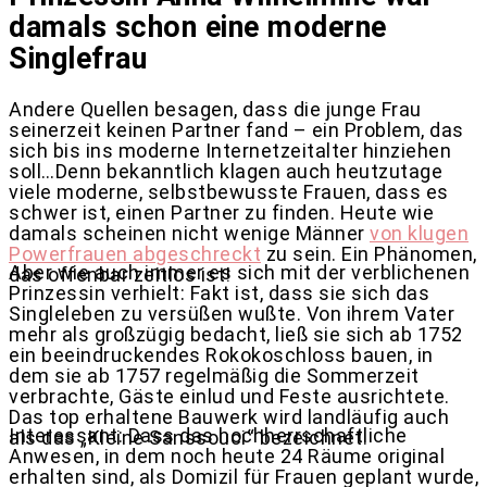
damals schon eine moderne
Singlefrau
Andere Quellen besagen, dass die junge Frau
seinerzeit keinen Partner fand – ein Problem, das
sich bis ins moderne Internetzeitalter hinziehen
soll…Denn bekanntlich klagen auch heutzutage
viele moderne, selbstbewusste Frauen, dass es
schwer ist, einen Partner zu finden. Heute wie
damals scheinen nicht wenige Männer
von klugen
Powerfrauen abgeschreckt
zu sein. Ein Phänomen,
Aber wie auch immer es sich mit der verblichenen
das offenbar zeitlos ist!
Prinzessin verhielt: Fakt ist, dass sie sich das
Singleleben zu versüßen wußte. Von ihrem Vater
mehr als großzügig bedacht, ließ sie sich ab 1752
ein beeindruckendes Rokokoschloss bauen, in
dem sie ab 1757 regelmäßig die Sommerzeit
verbrachte, Gäste einlud und Feste ausrichtete.
Das top erhaltene Bauwerk wird landläufig auch
Interessant: Dass das hochherrschaftliche
als das „Kleine Sanssouci“ bezeichnet.
Anwesen, in dem noch heute 24 Räume original
erhalten sind, als Domizil für Frauen geplant wurde,