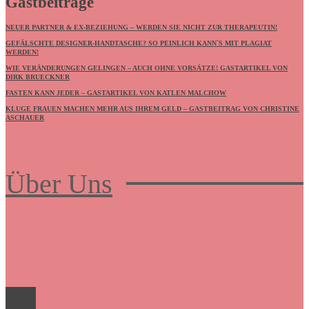
Gastbeiträge
NEUER PARTNER & EX-BEZIEHUNG – WERDEN SIE NICHT ZUR THERAPEUTIN!
GEFÄLSCHTE DESIGNER-HANDTASCHE? SO PEINLICH KANN`S MIT PLAGIAT
WERDEN!
WIE VERÄNDERUNGEN GELINGEN – AUCH OHNE VORSÄTZE! GASTARTIKEL VON
DIRK BRUECKNER
FASTEN KANN JEDER – GASTARTIKEL VON KATLEN MALCHOW
KLUGE FRAUEN MACHEN MEHR AUS IHREM GELD – GASTBEITRAG VON CHRISTINE
ASCHAUER
Über Uns
Frauenboulevard