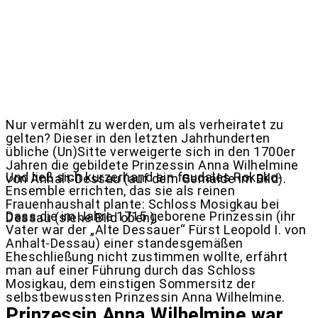
Nur vermählt zu werden, um als verheiratet zu
gelten? Dieser in den letzten Jahrhunderten
übliche (Un)Sitte verweigerte sich in den 1700er
Jahren die gebildete Prinzessin Anna Wilhelmine
Und ließ sich kurzerhand ein feudales Rokoko-
von Anhalt-Dessau (auf dem Gemälde im Bild).
Ensemble errichten, das sie als reinen
Frauenhaushalt plante: Schloss Mosigkau bei
Dass die im Jahre 1715 geborene Prinzessin (ihr
Dessau (siehe Bild oben).
Vater war der „Alte Dessauer“ Fürst Leopold I. von
Anhalt-Dessau) einer standesgemäßen
Eheschließung nicht zustimmen wollte, erfährt
man auf einer Führung durch das Schloss
Mosigkau, dem einstigen Sommersitz der
selbstbewussten Prinzessin Anna Wilhelmine.
Prinzessin Anna Wilhelmine war