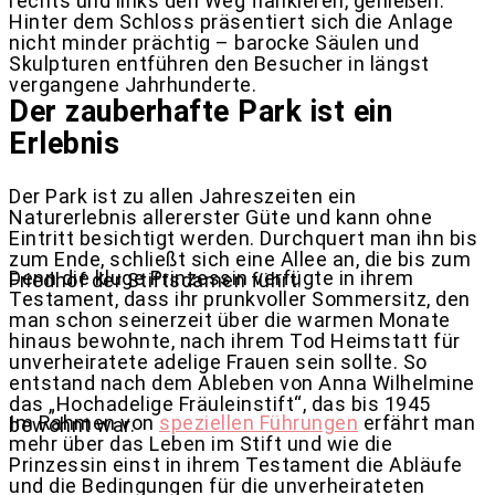
rechts und links den Weg flankieren, genießen.
Hinter dem Schloss präsentiert sich die Anlage
nicht minder prächtig – barocke Säulen und
Skulpturen entführen den Besucher in längst
vergangene Jahrhunderte.
Der zauberhafte Park ist ein
Erlebnis
Der Park ist zu allen Jahreszeiten ein
Naturerlebnis allererster Güte und kann ohne
Eintritt besichtigt werden. Durchquert man ihn bis
zum Ende, schließt sich eine Allee an, die bis zum
Denn die kluge Prinzessin verfügte in ihrem
Friedhof der Stiftsdamen führt.
Testament, dass ihr prunkvoller Sommersitz, den
man schon seinerzeit über die warmen Monate
hinaus bewohnte, nach ihrem Tod Heimstatt für
unverheiratete adelige Frauen sein sollte. So
entstand nach dem Ableben von Anna Wilhelmine
das „Hochadelige Fräuleinstift“, das bis 1945
Im Rahmen von
speziellen Führungen
erfährt man
bewohnt war.
mehr über das Leben im Stift und wie die
Prinzessin einst in ihrem Testament die Abläufe
und die Bedingungen für die unverheirateten