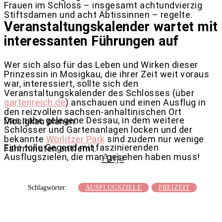
Frauen im Schloss – insgesamt achtundvierzig
Stiftsdamen und acht Äbtissinnen – regelte.
Veranstaltungskalender wartet mit
interessanten Führungen auf
Wer sich also für das Leben und Wirken dieser
Prinzessin in Mosigkau, die ihrer Zeit weit voraus
war, interessiert, sollte sich den
Veranstaltungskalender des Schlosses (über
gartenreich.de
) anschauen und einen Ausflug in
den reizvollen sachsen-anhaltinischen Ort
Das nahe gelegene Dessau, in dem weitere
Mosigkau planen.
Schlösser und Gartenanlagen locken und der
bekannte
Wörlitzer Park
sind zudem nur wenige
Eine tolle Gegend mit faszinierenden
Fahrminuten entfernt.
Anja
Ausflugszielen, die man gesehen haben muss!
Schlagwörter:
AUSFLUGSZIELE
FREIZEIT