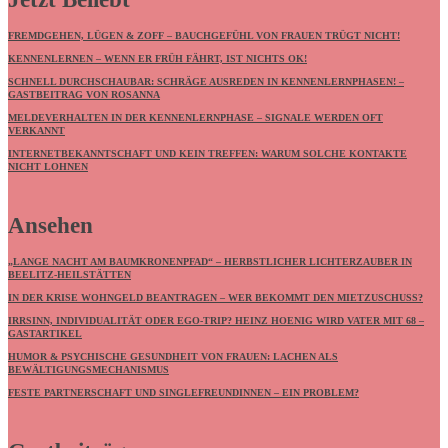
FREMDGEHEN, LÜGEN & ZOFF – BAUCHGEFÜHL VON FRAUEN TRÜGT NICHT!
KENNENLERNEN – WENN ER FRÜH FÄHRT, IST NICHTS OK!
SCHNELL DURCHSCHAUBAR: SCHRÄGE AUSREDEN IN KENNENLERNPHASEN! –
GASTBEITRAG VON ROSANNA
MELDEVERHALTEN IN DER KENNENLERNPHASE – SIGNALE WERDEN OFT
VERKANNT
INTERNETBEKANNTSCHAFT UND KEIN TREFFEN: WARUM SOLCHE KONTAKTE
NICHT LOHNEN
Ansehen
„LANGE NACHT AM BAUMKRONENPFAD“ – HERBSTLICHER LICHTERZAUBER IN
BEELITZ-HEILSTÄTTEN
IN DER KRISE WOHNGELD BEANTRAGEN – WER BEKOMMT DEN MIETZUSCHUSS?
IRRSINN, INDIVIDUALITÄT ODER EGO-TRIP? HEINZ HOENIG WIRD VATER MIT 68 –
GASTARTIKEL
HUMOR & PSYCHISCHE GESUNDHEIT VON FRAUEN: LACHEN ALS
BEWÄLTIGUNGSMECHANISMUS
FESTE PARTNERSCHAFT UND SINGLEFREUNDINNEN – EIN PROBLEM?