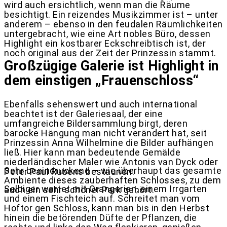
wird auch ersichtlich, wenn man die Räume
besichtigt. Ein reizendes Musikzimmer ist – unter
anderem – ebenso in den feudalen Räumlichkeiten
untergebracht, wie eine Art nobles Büro, dessen
Highlight ein kostbarer Eckschreibtisch ist, der
noch original aus der Zeit der Prinzessin stammt.
Großzügige Galerie ist Highlight in
dem einstigen „Frauenschloss“
Ebenfalls sehenswert und auch international
beachtet ist der Galeriesaal, der eine
umfangreiche Bildersammlung birgt, deren
barocke Hängung man nicht verändert hat, seit
Prinzessin Anna Wilhelmine die Bilder aufhängen
ließ. Hier kann man bedeutende Gemälde
niederländischer Maler wie Antonis van Dyck oder
Sehr beeindruckend – wie überhaupt das gesamte
Peter Paul Rubens bestaunen.
Ambiente dieses zauberhaften Schlosses, zu dem
Selbiger wartet mit Orangerien, einem Irrgarten
auch ein sehr schöner Park gehört.
und einem Fischteich auf. Schreitet man vom
Hoftor gen Schloss, kann man bis in den Herbst
hinein die betörenden Düfte der Pflanzen, die