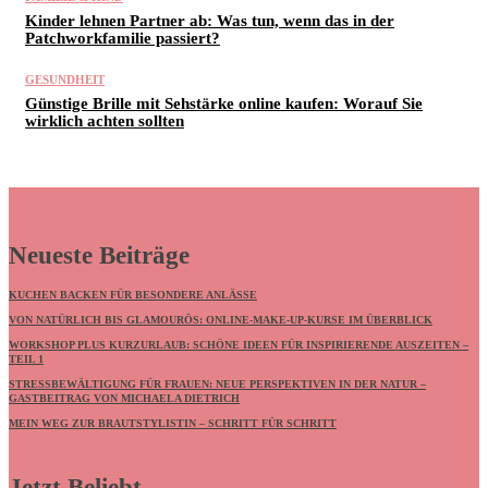
Kinder lehnen Partner ab: Was tun, wenn das in der
Patchworkfamilie passiert?
GESUNDHEIT
Günstige Brille mit Sehstärke online kaufen: Worauf Sie
wirklich achten sollten
Neueste Beiträge
KUCHEN BACKEN FÜR BESONDERE ANLÄSSE
VON NATÜRLICH BIS GLAMOURÖS: ONLINE-MAKE-UP-KURSE IM ÜBERBLICK
WORKSHOP PLUS KURZURLAUB: SCHÖNE IDEEN FÜR INSPIRIERENDE AUSZEITEN –
TEIL 1
STRESSBEWÄLTIGUNG FÜR FRAUEN: NEUE PERSPEKTIVEN IN DER NATUR –
GASTBEITRAG VON MICHAELA DIETRICH
MEIN WEG ZUR BRAUTSTYLISTIN – SCHRITT FÜR SCHRITT
Jetzt Beliebt