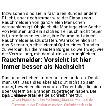
Inzwischen sind sie in fast allen Bundesländern
Pflicht, aber noch immer wird der Einbau von
Rauchmeldern von ganz vielen Menschen
vernachlässigt. Obgleich die Montage eine Sache
von Minuten und ein solches Teil auch nicht teuer
ist, unterlassen es viele, ihre Räume mit einem
Rauchmelder auszustatten. Wahrscheinlich ist
das Szenario, selbst einmal Opfer eines Brandes
zu werden, für die meisten Bürger so weit weg, wie
die Vorstellung, mit dem Auto zu verunglücken.
Rauchmelder: Vorsicht ist hier
immer besser als Nachsicht
Das passiert eben immer nur den anderen. Denkt
man. Oft. Dass dies aber absolut nicht so sein
muss, beweisen die erneuten Todesfälle, die sich
über Ostern bei Bränden zugetragen haben. Die
Das Online-Portal wz.de schreibt hierzu:
Opfer waren Frauen.
„Zwei Frauen sind bei Wohnungsbränden während der
Ostertage in der Region gestorben. Offenbar gab es in