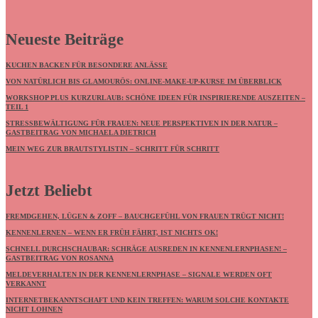
Neueste Beiträge
KUCHEN BACKEN FÜR BESONDERE ANLÄSSE
VON NATÜRLICH BIS GLAMOURÖS: ONLINE-MAKE-UP-KURSE IM ÜBERBLICK
WORKSHOP PLUS KURZURLAUB: SCHÖNE IDEEN FÜR INSPIRIERENDE AUSZEITEN –
TEIL 1
STRESSBEWÄLTIGUNG FÜR FRAUEN: NEUE PERSPEKTIVEN IN DER NATUR –
GASTBEITRAG VON MICHAELA DIETRICH
MEIN WEG ZUR BRAUTSTYLISTIN – SCHRITT FÜR SCHRITT
Jetzt Beliebt
FREMDGEHEN, LÜGEN & ZOFF – BAUCHGEFÜHL VON FRAUEN TRÜGT NICHT!
KENNENLERNEN – WENN ER FRÜH FÄHRT, IST NICHTS OK!
SCHNELL DURCHSCHAUBAR: SCHRÄGE AUSREDEN IN KENNENLERNPHASEN! –
GASTBEITRAG VON ROSANNA
MELDEVERHALTEN IN DER KENNENLERNPHASE – SIGNALE WERDEN OFT
VERKANNT
INTERNETBEKANNTSCHAFT UND KEIN TREFFEN: WARUM SOLCHE KONTAKTE
NICHT LOHNEN