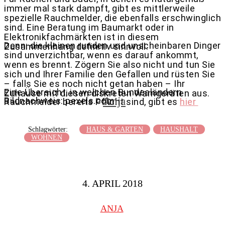
immer mal stark dampft, gibt es mittlerweile
spezielle Rauchmelder, die ebenfalls erschwinglich
sind. Eine Beratung im Baumarkt oder in
Elektronikfachmärkten ist in diesem
Denn: die kleinen runden und unscheinbaren Dinger
Zusammenhang definitiv sinnvoll.
sind unverzichtbar, wenn es darauf ankommt,
wenn es brennt. Zögern Sie also nicht und tun Sie
sich und Ihrer Familie den Gefallen und rüsten Sie
– falls Sie es noch nicht getan haben – Ihr
Eine Übersicht, in welchen Bundesländern
Zuhause mit diesen diskreten Warngeräten aus.
Anja
Bildnachweis: pexels.com
Rauchmelder bereits Pflicht sind, gibt es
hier
Schlagwörter:
HAUS & GARTEN
HAUSHALT
WOHNEN
4. APRIL 2018
ANJA