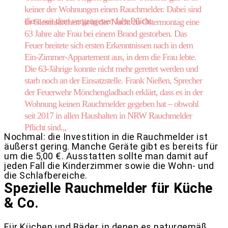
keiner der Wohnungen einen Rauchmelder. Dabei sind
diese seit dem vergangenen Jahr Pflicht.
In Giesenkirchen ist in der Nacht zu Ostermontag eine
63 Jahre alte Frau bei einem Brand gestorben. Das
Feuer breitete sich ersten Erkenntnissen nach in dem
Ein-Zimmer-Appartement aus, in dem die Frau lebte.
Die 63-Jährige konnte nicht mehr gerettet werden und
starb noch an der Einsatzstelle. Frank Nießen, Sprecher
der Feuerwehr Mönchengladbach erklärt, dass es in der
Wohnung keinen Rauchmelder gegeben hat – obwohl
seit 2017 in allen Haushalten in NRW Rauchmelder
Pflicht sind.„
Nochmal: die Investition in die Rauchmelder ist
äußerst gering. Manche Geräte gibt es bereits für
um die 5,00 €. Ausstatten sollte man damit auf
jeden Fall die Kinderzimmer sowie die Wohn- und
die Schlafbereiche.
Spezielle Rauchmelder für Küche
& Co.
Für Küchen und Bäder, in denen es naturgemäß