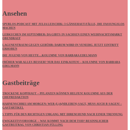
Ansehen
SPURLOS-PODCAST MIT JULIA LEISCHIK: 3 GÄNSEHAUT-FÄLLE, DIE FASSUNGSLOS
MACHEN
LEBKUCHEN IM SEPTEMBER: DA GIBTS IN SACHSEN EINEN WEIHNACHTSMARKT
OBENDRAUF
LAGUNENTRAUM GEGEN GEBÜHR: DARUM WIRD IN VENEDIG JETZT EINTRITT
ERHOBEN
DIE JUGEND VON HEUTE…KOLUMNE VON BARBARA EDELMANN
FRÜHER WAR ALLES BESSER? NUR DAS EINKAUFEN! – KOLUMNE VON BARBARA
EDELMANN
Gastbeiträge
TROCKENE KOPFHAUT – PFLANZEN KÖNNEN HELFEN! KOLUMNE AUS DER
CHEFREDAKTION
HAHNENSCHREI AM MORGEN: WER (L)A(NDLEBEN) SAGT, MUSS AUCH B SAGEN! –
GASTARTIKEL
5 TIPPS FÜR DEN RICHTIGEN UMGANG MIT IHREM HUND NACH EINER TRENNUNG
EWIGKEITSVORSORGE – WAS KOMMT NACH DEM TOD? BESINNLICHER
GASTBEITRAG VON CHRISTIAN FÜLLING