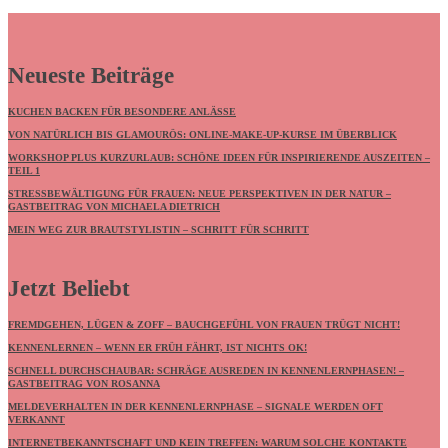
Neueste Beiträge
KUCHEN BACKEN FÜR BESONDERE ANLÄSSE
VON NATÜRLICH BIS GLAMOURÖS: ONLINE-MAKE-UP-KURSE IM ÜBERBLICK
WORKSHOP PLUS KURZURLAUB: SCHÖNE IDEEN FÜR INSPIRIERENDE AUSZEITEN –
TEIL 1
STRESSBEWÄLTIGUNG FÜR FRAUEN: NEUE PERSPEKTIVEN IN DER NATUR –
GASTBEITRAG VON MICHAELA DIETRICH
MEIN WEG ZUR BRAUTSTYLISTIN – SCHRITT FÜR SCHRITT
Jetzt Beliebt
FREMDGEHEN, LÜGEN & ZOFF – BAUCHGEFÜHL VON FRAUEN TRÜGT NICHT!
KENNENLERNEN – WENN ER FRÜH FÄHRT, IST NICHTS OK!
SCHNELL DURCHSCHAUBAR: SCHRÄGE AUSREDEN IN KENNENLERNPHASEN! –
GASTBEITRAG VON ROSANNA
MELDEVERHALTEN IN DER KENNENLERNPHASE – SIGNALE WERDEN OFT
VERKANNT
INTERNETBEKANNTSCHAFT UND KEIN TREFFEN: WARUM SOLCHE KONTAKTE