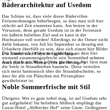
Bäderarchitektur auf Usedom
Das Schöne ist, dass viele dieser Bädervillen
Ferienwohnungen beherbergen, so dass man sich hier
stilecht auf Zeit einmieten kann. Am besten in der
Vorsaison, denn gerade Usedom ist in der Ferienzeit
ein äußerst beliebtes Ziel und es kann in der
Hochsaison voll werden! Allerdings ist die Ostsee nicht
dafür bekannt, von Juli bis September so derartig mit
Urlaubern überfüllt zu sein, dass sich einem hier Bilder
Der Landstrich ist überaus großzügig, so dass hier
á la Rimini oder Playa de Ingles bieten.
niemand zusammengepfercht sein Sonnenbad nehmen
Auch direkt am Meer geht es gesittet zu, hier lässt man
muss (nach dem Motto: „Wie die Heringe“).
die Seele in Strandkörben baumeln. Diese verteilen
sich meist harmonisch über die Strandabschnitte, so
dass für alle ein Plätzchen mit Privatsphäre
gewährleistet ist.
Noble Sommerfrische mit Stil
Übrigens: Wer es ganz nobel mag, ist auf Usedom sehr
gut aufgehoben! Im beliebten Ahlbeck empfängt das
Luxus-Hotel „Ahlbecker Hof“ seine Gäste. Gediegenes