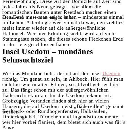
Ferienwohnung. Diese Art der Domizile auf Zeit sind
jedes Jahr aufs Neue gefragt – vor allem die
romantischen Bauten unter Reetdach machen einen
Den Darß muss man erlebt haben – mindestens einmal
Ostseeurlaub erst richtig perfekt.
im Leben. Allerdings: wer einmal da war, den zieht es
meist immer wieder auf die außergewöhnliche
Halbinsel. Wer hier Erholung sucht, wird auf viele
Stammgäste stoßen, die dieses schöne Fleckchen Erde
in ihr Herz geschlossen haben.
Insel Usedom – mondänes
Sehnsuchtsziel
Wer das Mondäne liebt, der ist auf der Insel
Usedom
richtig. Um genau zu sein, in Ahlbeck. Hier fühlt man
sich fast wie in alten Filmen, so stilvoll geht es hier
zu. Das fängt schon mit der außergewöhnlichen
Bäderarchitektur an, für die Usedom bekannt ist.
Großzügige Veranden finden sich hier an vielen
Häusern, die auf Usedom meist „Bädervillen“ genannt
Rechteck- oder Rundbogenfenster, Halbsäulen,
werden.
Dreiecksgiebel, Türmchen und Jugendstilornamente –
wer hier vorbei flaniert, dem bietet sich auch was für`s
Auge!