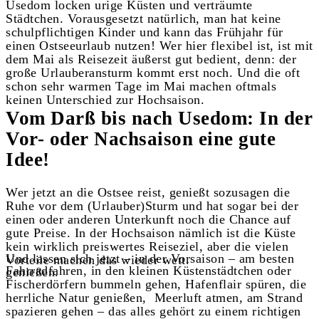
Usedom locken urige Küsten und verträumte
Städtchen. Vorausgesetzt natürlich, man hat keine
schulpflichtigen Kinder und kann das Frühjahr für
einen Ostseeurlaub nutzen! Wer hier flexibel ist, ist mit
dem Mai als Reisezeit äußerst gut bedient, denn: der
große Urlauberansturm kommt erst noch. Und die oft
schon sehr warmen Tage im Mai machen oftmals
keinen Unterschied zur Hochsaison.
Vom Darß bis nach Usedom: In der
Vor- oder Nachsaison eine gute
Idee!
Wer jetzt an die Ostsee reist, genießt sozusagen die
Ruhe vor dem (Urlauber)Sturm und hat sogar bei der
einen oder anderen Unterkunft noch die Chance auf
gute Preise. In der Hochsaison nämlich ist die Küste
kein wirklich preiswertes Reiseziel, aber die vielen
Und lassen sich jetzt – in der Vorsaison – am besten
Vorteile machen das wieder wett.
Fahrradfahren, in den kleinen Küstenstädtchen oder
genießen.
Fischerdörfern bummeln gehen, Hafenflair spüren, die
herrliche Natur genießen, Meerluft atmen, am Strand
spazieren gehen – das alles gehört zu einem richtigen