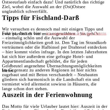
Ostseeurlaub einfach dazu! Und natürlich das richtige
Ziel, wobei die Auswahl an der (Ost)Ostsee
unglaublich schwerfällt.
Tipps für Fischland-Darß
Wir versuchen es dennoch mal mit einigen Tipps und
Fakt ist, dass es hier –
im sogenannten Sylt des Ostens
zwar persönlich von uns ausgewählten – los geht’s:
– einmalig schön und die Auswahl der
Freizeitmöglichkeiten groß ist. Den Tag im Strandkorb
verträumen oder die Halbinsel per Drahtesel entdecken
– hier kommt vieles infrage. In den letzten Jahrzehnten
hat sich hier außerdem eine gefragte Hotel- und
Appartmentlandschaft gebildet, die für jeden
Geldbeutel angenehme Übernachtungsmöglichkeiten
Im Gegensatz zu anderen Regionen ist hier nichts
bietet.
zugebaut und mit Beton verschandelt – Neubauten
gliedern sich harmonisch in die Landschaft ein und
vermietet wird allermeist sowieso in Häusern, die
lange schon dort stehen.
Auszeit in der Ferienwohnung
Das Motto für viele Urlauber lautet hier: Auszeit in der