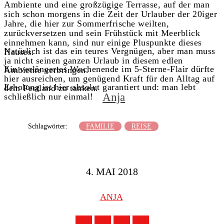
Ambiente und eine großzügige Terrasse, auf der man
sich schon morgens in die Zeit der Urlauber der 20iger
Jahre, die hier zur Sommerfrische weilten,
zurückversetzen und sein Frühstück mit Meerblick
einnehmen kann, sind nur einige Pluspunkte dieses
Natürlich ist das ein teures Vergnügen, aber man muss
Hauses.
ja nicht seinen ganzen Urlaub in diesem edlen
Ein verlängertes Wochenende im 5-Sterne-Flair dürfte
Ambiente verbringen.
hier ausreichen, um genügend Kraft für den Alltag auf
Erholung ist hier absolut garantiert und: man lebt
dem Festland zu tanken.
Anja
schließlich nur einmal!
Schlagwörter:
FAMILIE
REISE
4. MAI 2018
ANJA