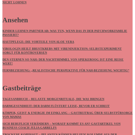
NICHT LOHNEN
Ansehen
KINDER LEHNEN PARTNER AB: WAS TUN, WENN DAS IN DER PATCHWORKFAMILIE
PASSIERT?
HAUTPFLEGE: DIE VORTEILE VON ALOE VERA
VIROLOGIN HEILT BRUSTKREBS MIT VIRENINJEKTION: SELBSTEXPERIMENT
SORGT FÜR KONTROVERSEN
DEN STERNEN SO NAH: DER NACHTHIMMEL VON SPIEKEROOG IST EINE REISE
WERT!
FERNBEZIEHUNG: „REALISTISCHE PERSPEKTIVE FÜR NAH-BEZIEHUNG WICHTIG“
Gastbeiträge
TAGESANBRUCH – RELAXTE MORGENRITUALE, DIE WAS BRINGEN
DARMGESUNDHEIT: DER DARM FLÜSTERT LEISE, BEVOR ER SCHREIT
KÖRPER, GEIST & ENERGIE IM EINKLANG – GASTBEITRAG ÜBER SELBSTFÜRSORGE
VON MAMAS
SICH BERUFLICH VERÄNDERN – WORAUF KOMMT ES AN? GASTARTIKEL VON
BUSINESS COACH JULIA GARRELFS
TROCKENE KOPFHAUT – PFLANZEN KÖNNEN HELFEN! KOLUMNE AUS DER