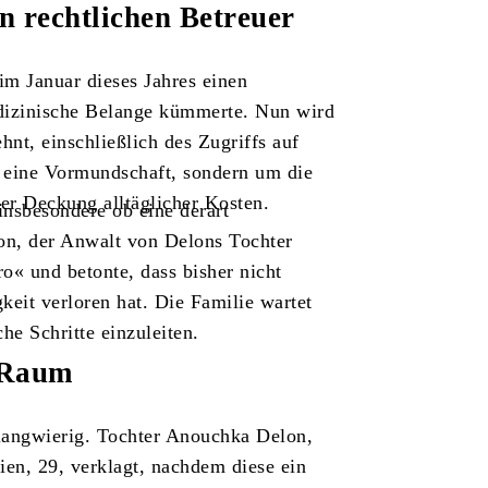
n rechtlichen Betreuer
im Januar dieses Jahres einen
edizinische Belange kümmerte. Nun wird
nt, einschließlich des Zugriffs auf
m eine Vormundschaft, sondern um die
er Deckung alltäglicher Kosten.
insbesondere ob eine derart
on, der Anwalt von Delons Tochter
o« und betonte, dass bisher nicht
gkeit verloren hat. Die Familie wartet
he Schritte einzuleiten.
 Raum
 langwierig. Tochter Anouchka Delon,
ien, 29, verklagt, nachdem diese ein