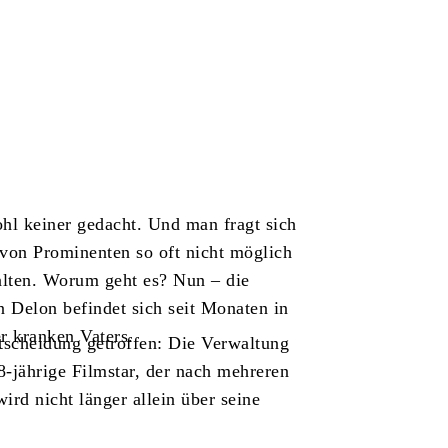
hl keiner gedacht. Und man fragt sich
von Prominenten so oft nicht möglich
halten. Worum geht es? Nun – die
n Delon befindet sich seit Monaten in
r kranken Vaters.
ntscheidung getroffen: Die Verwaltung
-jährige Filmstar, der nach mehreren
d nicht länger allein über seine