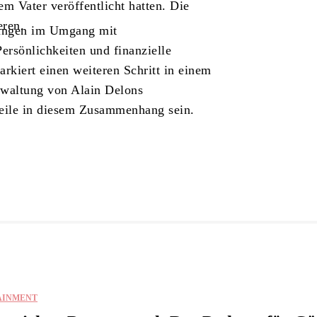
m Vater veröffentlicht hatten. Die
eren.
erungen im Umgang mit
rsönlichkeiten und finanzielle
rkiert einen weiteren Schritt in einem
rwaltung von Alain Delons
gzeile in diesem Zusammenhang sein.
AINMENT