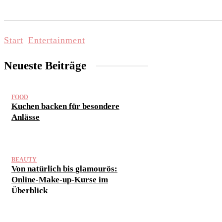
START
LIFESTYLE & WELLNESS
FAMI
Start
Entertainment
Neueste Beiträge
FOOD
Kuchen backen für besondere
Anlässe
BEAUTY
Von natürlich bis glamourös:
Online-Make-up-Kurse im
Überblick