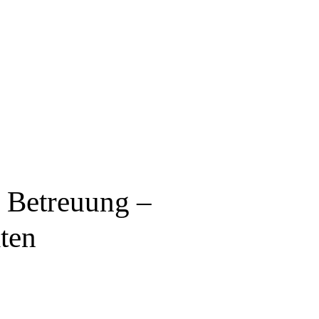
r Betreuung –
iten