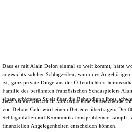
Teilen
Dass es mit Alain Delon einmal so weit kommt, hätte wo
angesichts solcher Schlagzeilen, warum es Angehörigen 
ist, ganz private Dinge aus der Öffentlichkeit herauszu
Familie des berühmten französischen Schauspielers Alai
einem erbitterten Streit über die Behandlung ihres schwe
Jetzt hat ein Gericht in Montargis eine weitreichende E
von Delons Geld wird einem Betreuer übertragen. Der 88
Schlaganfällen mit Kommunikationsproblemen kämpft, wir
finanziellen Angelegenheiten entscheiden können.