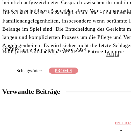
heimlich aufgezeichnetes Gespräch zwischen ihr und ihre
Brüder beschuldigen Anouchka, ihren Vater zu manipuli
Die Situation wirft ein Schlaglicht auf die Herausford
Familienangelegenheiten, insbesondere wenn berühmte Pe
Belange im Spiel sind. Die Entscheidung des Gerichts ma
langen und komplizierten Prozess um die Pflege und Ve
Angelegenheiten. Es wird sicher nicht die letzte Schla
Traurig!
Quelle: spiegel.de vom 5. April 2024
Bild: picture alliance/dpa/MAXPPP | Patrice Lapoirie
Anja
Schlagwörter:
PROMIS
Verwandte Beiträge
ENTERT