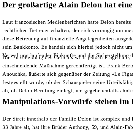
Der großartige Alain Delon hat eine
Laut französischen Medienberichten hatte Delon bereits 
rechtlichen Betreuer erhalten, der sich vorrangig um m
diese Betreuung auf finanzielle Angelegenheiten ausgedeh
sein Bankkonto. Es handelt sich hierbei jedoch nicht u
Verwaltung laufender Einkünfte und die Sicherstellung d
Die Entscheidung des Gerichts wirft jedoch Fragen auf, 
einschneidende Maßnahme gerechtfertigt ist. Frank Bert
Anouchka, äußerte sich gegenüber der Zeitung »Le Figar
festgestellt wurde, ob der Schauspieler seine Urteilsfähi
ab, ob Delon Berufung einlegt, um gegebenenfalls ähnlic
Manipulations-Vorwürfe stehen im
Der Streit innerhalb der Familie Delon ist komplex und
33 Jahre alt, hat ihre Brüder Anthony, 59, und Alain-Fab