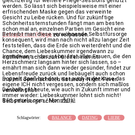
gleichzeitig für weitere Pflege-Sessions genutzt
werden. So lässt sich beispielsweise mit einer
erfrischenden Maske gegen das verweinte
Gesicht zu Leibe rücken. Und für zukünftige
Schönheitssternstunden fängt man am besten
schon mal an, einzelnen Partien im Gesicht eine
Betreibt man diese verwöhnende Selbstfürsorge
Extraportion Pflege
zu verpassen.
konsequent, wird man nach nicht allzu langer Zeit
feststellen, dass die Erde sich weiterdreht und die
Chance, dem Liebeskummer irgendwann zu
Irgendwann – das ist bei fast allen Frauen, die den
entfliehen, schon zum Greifen nah ist.
Herzschmerz langsam hinter sich lassen, so –
ernährt man sich dann wieder gesünder, findet zur
Lebensfreude zurück und liebäugelt auch schon
Doppelt Spaß hat dort, wer auch in der Krise das
mal mit dem nächsten Saturday-Night-Fever.
eigene ICH nicht vergessen, sondern sich maßlos
Deshalb gilt heute, wie auch in Zukunft immer und
verwöhnt hat.
immer wieder: Liebeskummer lohnt sich nicht!
Anja
Bild: pexels.com / Monstera
Selbstfürsorge schon…!
Schlagwörter:
BALANCE
DATING
LIEBE