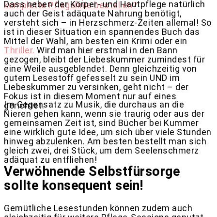
Dass neben der Körper- und Hautpflege natürlich
komplette Pflegelinie bestellen?
auch der Geist adäquate Nahrung benötigt,
versteht sich – in Herzschmerz-Zeiten allemal! So
ist in dieser Situation ein spannendes Buch das
Mittel der Wahl, am besten ein Krimi oder ein
Thriller.
Wird man hier erstmal in den Bann
gezogen, bleibt der Liebeskummer zumindest für
eine Weile ausgeblendet. Denn gleichzeitig von
gutem Lesestoff gefesselt zu sein UND im
Liebeskummer zu versinken, geht nicht – der
Fokus ist in diesem Moment nur auf eines
Im Gegensatz zu Musik, die durchaus an die
gerichtet.
Nieren gehen kann, wenn sie traurig oder aus der
gemeinsamen Zeit ist, sind Bücher bei Kummer
eine wirklich gute Idee, um sich über viele Stunden
hinweg abzulenken. Am besten bestellt man sich
gleich zwei, drei Stück, um dem Seelenschmerz
adäquat zu entfliehen!
Verwöhnende Selbstfürsorge
sollte konsequent sein!
Gemütliche Lesestunden können zudem auch