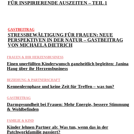
FÜR INSPIRIERENDE AUSZEITEN – TEIL 1
GASTBEITRAG
STRESSBEWÄLTIGUNG FÜR FRAUEN: NEUE
PERSPEKTIVEN IN DER NATUR – GASTBEITRAG
VON MICHAELA DIETRICH
FRAUEN & IHR HERZENSBUSINESS
Einen unerfüllten Kinderwunsch ganzheitlich begleiten: Janina
Haug über ihr Herzensbusiness
BEZIEHUNG & PARTNERSCHAFT
Kennenlernphase und keine Zeit für Treffen – was tun?
GASTBEITRAG
Darmgesundheit bei Frauen: Mehr Energie, bessere Stimmung
& Wohlbefinden
FAMILIE & KIND
Kinder lehnen Partner ab: Was tun, wenn das in der
Patchworkfamilie passiert?