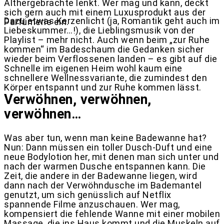
Althergebrachte lenkt. Wer mag und kann, deckt
sich gern auch mit einem Luxusprodukt aus der
Dazu etwas Kerzenlicht (ja, Romantik geht auch im
Parfümerie ein.
Liebeskummer…!), die Lieblingsmusik von der
Playlist – mehr nicht. Auch wenn beim „zur Ruhe
kommen“ im Badeschaum die Gedanken sicher
wieder beim Verflossenen landen – es gibt auf die
Schnelle im eigenen Heim wohl kaum eine
schnellere Wellnessvariante, die zumindest den
Körper entspannt und zur Ruhe kommen lässt.
Verwöhnen, verwöhnen,
verwöhnen…
Was aber tun, wenn man keine Badewanne hat?
Nun: Dann müssen ein toller Dusch-Duft und eine
neue Bodylotion her, mit denen man sich unter und
nach der warmen Dusche entspannen kann. Die
Zeit, die andere in der Badewanne liegen, wird
dann nach der Verwöhndusche im Bademantel
genutzt, um sich genüsslich auf Netflix
spannende Filme anzuschauen. Wer mag,
kompensiert die fehlende Wanne mit einer mobilen
Massage, die ins Haus kommt und die Muskeln auf