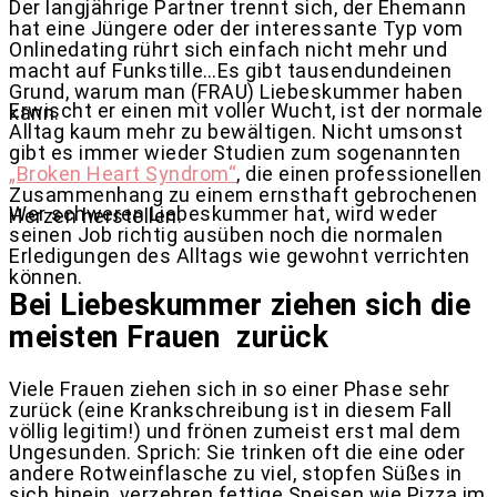
Der langjährige Partner trennt sich, der Ehemann
hat eine Jüngere oder der interessante Typ vom
Onlinedating rührt sich einfach nicht mehr und
macht auf Funkstille…Es gibt tausendundeinen
Grund, warum man (FRAU) Liebeskummer haben
Erwischt er einen mit voller Wucht, ist der normale
kann.
Alltag kaum mehr zu bewältigen. Nicht umsonst
gibt es immer wieder Studien zum sogenannten
„Broken Heart Syndrom“
, die einen professionellen
Zusammenhang zu einem ernsthaft gebrochenen
Wer schweren Liebeskummer hat, wird weder
Herzen herstellen.
seinen Job richtig ausüben noch die normalen
Erledigungen des Alltags wie gewohnt verrichten
können.
Bei Liebeskummer ziehen sich die
meisten Frauen zurück
Viele Frauen ziehen sich in so einer Phase sehr
zurück (eine Krankschreibung ist in diesem Fall
völlig legitim!) und frönen zumeist erst mal dem
Ungesunden. Sprich: Sie trinken oft die eine oder
andere Rotweinflasche zu viel, stopfen Süßes in
sich hinein, verzehren fettige Speisen wie Pizza im