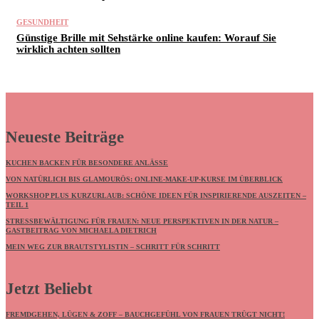
GESUNDHEIT
Günstige Brille mit Sehstärke online kaufen: Worauf Sie
wirklich achten sollten
Neueste Beiträge
KUCHEN BACKEN FÜR BESONDERE ANLÄSSE
VON NATÜRLICH BIS GLAMOURÖS: ONLINE-MAKE-UP-KURSE IM ÜBERBLICK
WORKSHOP PLUS KURZURLAUB: SCHÖNE IDEEN FÜR INSPIRIERENDE AUSZEITEN –
TEIL 1
STRESSBEWÄLTIGUNG FÜR FRAUEN: NEUE PERSPEKTIVEN IN DER NATUR –
GASTBEITRAG VON MICHAELA DIETRICH
MEIN WEG ZUR BRAUTSTYLISTIN – SCHRITT FÜR SCHRITT
Jetzt Beliebt
FREMDGEHEN, LÜGEN & ZOFF – BAUCHGEFÜHL VON FRAUEN TRÜGT NICHT!