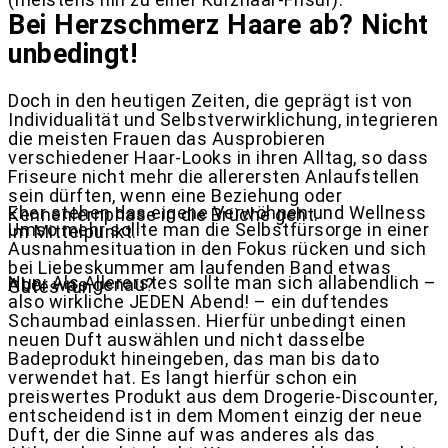
Bei Herzschmerz Haare ab? Nicht
unbedingt!
Doch in den heutigen Zeiten, die geprägt ist von
Individualität und Selbstverwirklichung, integrieren
die meisten Frauen das Ausprobieren
verschiedener Haar-Looks in ihren Alltag, so dass
Friseure nicht mehr die allerersten Anlaufstellen
sein dürften, wenn eine Beziehung oder
Eher stehen das eigene Verwöhnen und Wellness
Kennenlernphase in die Brüche geht.
Umso mehr sollte man die Selbstfürsorge in einer
im Mittelpunkt.
Ausnahmesituation in den Fokus rücken und sich
bei Liebeskummer am laufenden Band etwas
Nun: Als Allererstes sollte man sich allabendlich –
Aber was genau?
Gutes tun.
also wirkliche JEDEN Abend! – ein duftendes
Schaumbad einlassen. Hierfür unbedingt einen
neuen Duft auswählen und nicht dasselbe
Badeprodukt hineingeben, das man bis dato
verwendet hat. Es langt hierfür schon ein
preiswertes Produkt aus dem Drogerie-Discounter,
entscheidend ist in dem Moment einzig der neue
Duft, der die Sinne auf was anderes als das