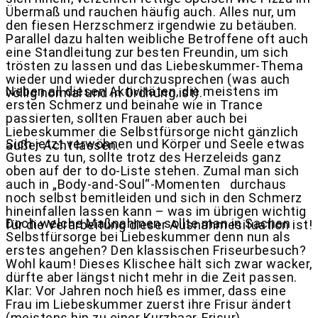
Übermaß und rauchen häufig auch. Alles nur, um
den fiesen Herzschmerz irgendwie zu betäuben.
Parallel dazu halten weibliche Betroffene oft auch
eine Standleitung zur besten Freundin, um sich
trösten zu lassen und das Liebeskummer-Thema
wieder und wieder durchzusprechen (was auch
Neben all diesen Aktivitäten, die meistens im
völlig normal und in Ordnung ist).
ersten Schmerz und beinahe wie in Trance
passierten, sollten Frauen aber auch bei
Liebeskummer die Selbstfürsorge nicht gänzlich
Sich jetzt verwöhnen und Körper und Seele etwas
außer Acht lassen.
Gutes zu tun, sollte trotz des Herzeleids ganz
oben auf der to do-Liste stehen. Zumal man sich
auch in „Body-and-Soul“-Momenten durchaus
noch selbst bemitleiden und sich in den Schmerz
hineinfallen lassen kann – was im übrigen wichtig
Doch welche Maßnahmen sollte man in Sachen
für die Verarbeitung dieser Ausnahmesituation ist!
Selbstfürsorge bei Liebeskummer denn nun als
erstes angehen? Den klassischen Friseurbesuch?
Wohl kaum! Dieses Klischee hält sich zwar wacker,
dürfte aber längst nicht mehr in die Zeit passen.
Klar: Vor Jahren noch hieß es immer, dass eine
Frau im Liebeskummer zuerst ihre Frisur ändert
(meistens hin zu einer Kurzhaar-Frisur).