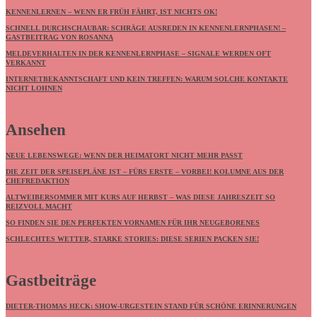
KENNENLERNEN – WENN ER FRÜH FÄHRT, IST NICHTS OK!
SCHNELL DURCHSCHAUBAR: SCHRÄGE AUSREDEN IN KENNENLERNPHASEN! –
GASTBEITRAG VON ROSANNA
MELDEVERHALTEN IN DER KENNENLERNPHASE – SIGNALE WERDEN OFT
VERKANNT
INTERNETBEKANNTSCHAFT UND KEIN TREFFEN: WARUM SOLCHE KONTAKTE
NICHT LOHNEN
Ansehen
NEUE LEBENSWEGE: WENN DER HEIMATORT NICHT MEHR PASST
DIE ZEIT DER SPEISEPLÄNE IST – FÜRS ERSTE – VORBEI! KOLUMNE AUS DER
CHEFREDAKTION
ALTWEIBERSOMMER MIT KURS AUF HERBST – WAS DIESE JAHRESZEIT SO
REIZVOLL MACHT
SO FINDEN SIE DEN PERFEKTEN VORNAMEN FÜR IHR NEUGEBORENES
SCHLECHTES WETTER, STARKE STORIES: DIESE SERIEN PACKEN SIE!
Gastbeiträge
DIETER-THOMAS HECK: SHOW-URGESTEIN STAND FÜR SCHÖNE ERINNERUNGEN