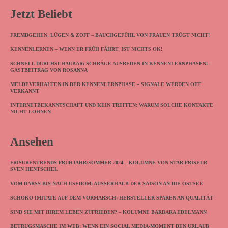
Jetzt Beliebt
FREMDGEHEN, LÜGEN & ZOFF – BAUCHGEFÜHL VON FRAUEN TRÜGT NICHT!
KENNENLERNEN – WENN ER FRÜH FÄHRT, IST NICHTS OK!
SCHNELL DURCHSCHAUBAR: SCHRÄGE AUSREDEN IN KENNENLERNPHASEN! –
GASTBEITRAG VON ROSANNA
MELDEVERHALTEN IN DER KENNENLERNPHASE – SIGNALE WERDEN OFT
VERKANNT
INTERNETBEKANNTSCHAFT UND KEIN TREFFEN: WARUM SOLCHE KONTAKTE
NICHT LOHNEN
Ansehen
FRISURENTRENDS FRÜHJAHR/SOMMER 2024 – KOLUMNE VON STAR-FRISEUR
SVEN HENTSCHEL
VOM DARSS BIS NACH USEDOM: AUSSERHALB DER SAISON AN DIE OSTSEE
SCHOKO-IMITATE AUF DEM VORMARSCH: HERSTELLER SPAREN AN QUALITÄT
SIND SIE MIT IHREM LEBEN ZUFRIEDEN? – KOLUMNE BARBARA EDELMANN
BETRUGSMASCHE IM WEB: WENN EIN SOCIAL MEDIA-MOMENT DEN URLAUB