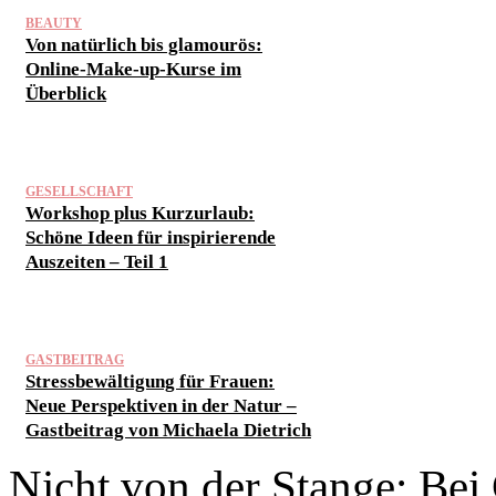
BEAUTY
Von natürlich bis glamourös:
Online-Make-up-Kurse im
Überblick
GESELLSCHAFT
Workshop plus Kurzurlaub:
Schöne Ideen für inspirierende
Auszeiten – Teil 1
GASTBEITRAG
Stressbewältigung für Frauen:
Neue Perspektiven in der Natur –
Gastbeitrag von Michaela Dietrich
Nicht von der Stange: Bei