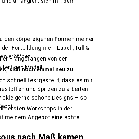
 und arrangiert sich mit dem
zu den körpereigenen Formen meiner
der Fortbildung mein Label „Tüll &
en eröffnet.
lier – angefangen von der
 fertigen Modell.
s, sich noch einmal neu zu
 schnell festgestellt, dass es mir
estoffen und Spitzen zu arbeiten.
twickle gerne schöne Designs – so
facht.
 die ersten Workshops in der
mit meinem Angebot eine echte
ssous nach Maß kamen