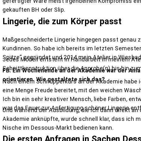
gefertigter Ware meist irgendeinen Kompromiss ein
gekauften BH oder Slip.
Lingerie, die zum Körper passt
Maßgeschneiderte Lingerie hingegen passt genau 
Kundinnen. So habe ich bereits im letzten Semester 
Spitze“ gegründet und 2014 mein Atelier in Wiesbad
Jedes Modell entsteht in Handarbeit in meinem Ate
Schnittkonstruktion über die Anprobe(n) bis hin zum
FB: Ein Wochenende an der Akademie war der Anlas
orientieren. Wie gestaltete sich das?
Nach einem Schnupperkurs an der Akademie habe ich
eine Menge Freude bereitet, mit den weichen Wäsch
Ich bin ein sehr kreativer Mensch, liebe Farben, en
war das Feuer zur Anfertigung schöner Lingerie ent
Und während der Ausbildung, die ich dann direkt an
Akademie anknüpfte, wurde schnell klar, dass ich 
Nische im Dessous-Markt bedienen kann.
Die ersten Anfragen in Sachen De