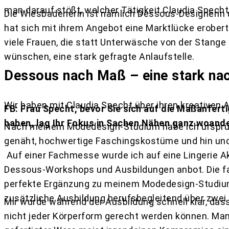
man darauf stößt, welcher Tätigkeit Claudia Specht 
Die Wiesbadenerin ist nämlich Dessous-Designeri
hat sich mit ihrem Angebot eine Marktlücke erobert. I
viele Frauen, die statt Unterwäsche von der Stang
wünschen, eine stark gefragte Anlaufstelle.
Dessous nach Maß – eine stark na
Wir haben mit Claudia Specht über ihren kreativen 
FB: Frau Specht, bevor Sie sich auf die Maßanfert
haben, lag Ihr Fokus in Sachen Nähen ganz woande
Nach meinem Modedesign-Studium habe ich ursprü
genäht, hochwertige Faschingskostüme und hin un
Auf einer Fachmesse wurde ich auf eine Lingerie A
Dessous-Workshops und Ausbildungen anbot. Die fa
perfekte Ergänzung zu meinem Modedesign-Studium.
zusätzliche Ausbildung berufsbegleitend über zwei 
Mir wurde während der Ausbildung schnell klar, da
nicht jeder Körperform gerecht werden können. Man 