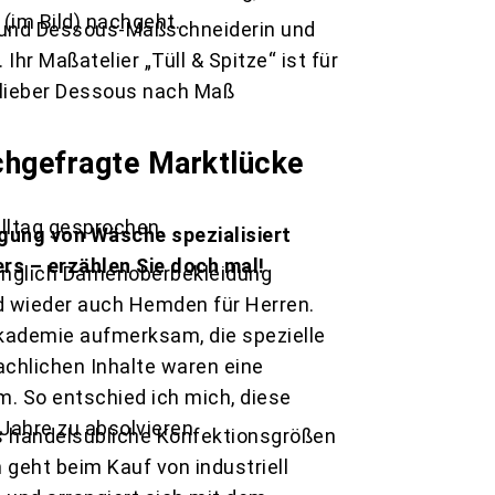
(im Bild) nachgeht.
n und Dessous-Maßschneiderin und
hr Maßatelier „Tüll & Spitze“ ist für
e lieber Dessous nach Maß
chgefragte Marktlücke
Alltag gesprochen.
igung von Wäsche spezialisiert
rs – erzählen Sie doch mal!
nglich Damenoberbekleidung
d wieder auch Hemden für Herren.
kademie aufmerksam, die spezielle
chlichen Inhalte waren eine
 So entschied ich mich, diese
Jahre zu absolvieren.
ss handelsübliche Konfektionsgrößen
geht beim Kauf von industriell