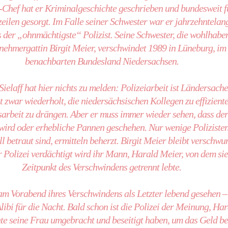
Chef hat er Kriminalgeschichte geschrieben und bundesweit f
eilen gesorgt. Im Falle seiner Schwester war er jahrzehntelan
s der „ohnmächtigste“ Polizist. Seine Schwester, die wohlhabe
nehmergattin Birgit Meier, verschwindet 1989 in Lüneburg, im
benachbarten Bundesland Niedersachsen.
ielaff hat hier nichts zu melden: Polizeiarbeit ist Ländersache
t zwar wiederholt, die niedersächsischen Kollegen zu effizient
arbeit zu drängen. Aber er muss immer wieder sehen, dass der
 wird oder erhebliche Pannen geschehen. Nur wenige Polizisten
l betraut sind, ermitteln beherzt. Birgit Meier bleibt verschwu
 Polizei verdächtigt wird ihr Mann, Harald Meier, von dem si
Zeitpunkt des Verschwindens getrennt lebte.
 am Vorabend ihres Verschwindens als Letzter lebend gesehen –
Alibi für die Nacht. Bald schon ist die Polizei der Meinung, Ha
te seine Frau umgebracht und beseitigt haben, um das Geld be