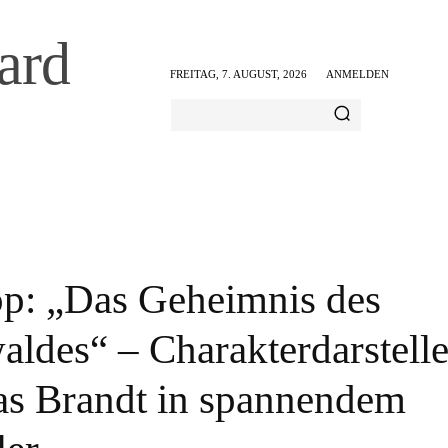
ard
FREITAG, 7. AUGUST, 2026
ANMELDEN
AMILIE & FREIZEIT
ERNÄHRUNG & GESUNDHEIT
p: „Das Geheimnis des
aldes“ – Charakterdarstelle
as Brandt in spannendem