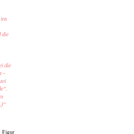
ins
 die
i die
t –
zei
de“.
in
…)“
s Figur