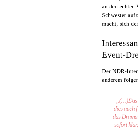
an den echten 
Schwester aufzu
macht, sich de
Interessa
Event-Dre
Der NDR-Intend
anderem folge
„(…)Das L
dies auch 
das Drama 
sofort kla