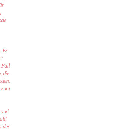
ür
g
nde
. Er
er
 Fall
, die
nden.
e zum
 und
rald
i der