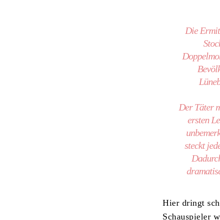
Die Ermit
Stoc
Doppelmord
Bevölk
Lüneb
Der Täter m
ersten Le
unbemerkt
steckt je
Dadurch
dramatisc
Hier dringt sc
Schauspieler wi