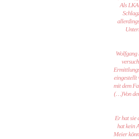
Als LKA-
Schlagz
allerding
Unter
Wolfgang S
versuch
Ermittlungs
eingestellt
mit dem Fal
(…)Von der
Er hat sie
hat kein 
Meier könn