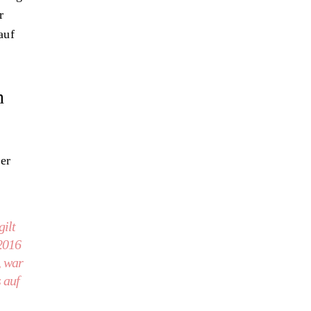
r
auf
m
er
gilt
2016
, war
 auf