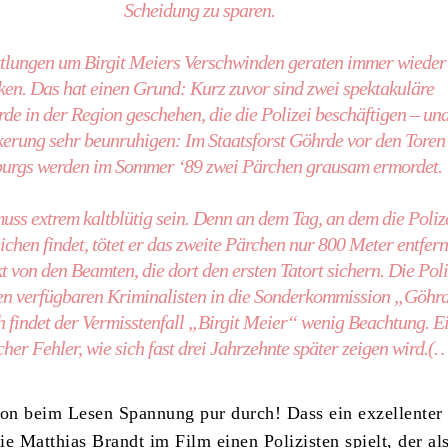
Scheidung zu sparen.
tlungen um Birgit Meiers Verschwinden geraten immer wieder 
ken. Das hat einen Grund: Kurz zuvor sind zwei spektakuläre
e in der Region geschehen, die die Polizei beschäftigen – und
erung sehr beunruhigen: Im Staatsforst Göhrde vor den Toren
urgs werden im Sommer ‘89 zwei Pärchen grausam ermordet.
uss extrem kaltblütig sein. Denn an dem Tag, an dem die Polize
ichen findet, tötet er das zweite Pärchen nur 800 Meter entfern
 von den Beamten, die dort den ersten Tatort sichern. Die Poli
den verfügbaren Kriminalisten in die Sonderkommission „Göhr
 findet der Vermisstenfall „Birgit Meier“ wenig Beachtung. E
her Fehler, wie sich fast drei Jahrzehnte später zeigen wird.(
hon beim Lesen Spannung pur durch! Dass ein exzellenter
e Matthias Brandt im Film einen Polizisten spielt, der al