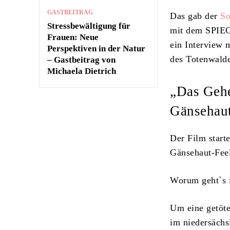
GASTBEITRAG
Das gab der
So
Stressbewältigung für
mit dem SPIEGE
Frauen: Neue
ein Interview
Perspektiven in der Natur
des Totenwalde
– Gastbeitrag von
Michaela Dietrich
„Das Gehe
Gänsehaut
Der Film start
Gänsehaut-Feel
Worum geht`s i
Um eine getöte
im niedersächs