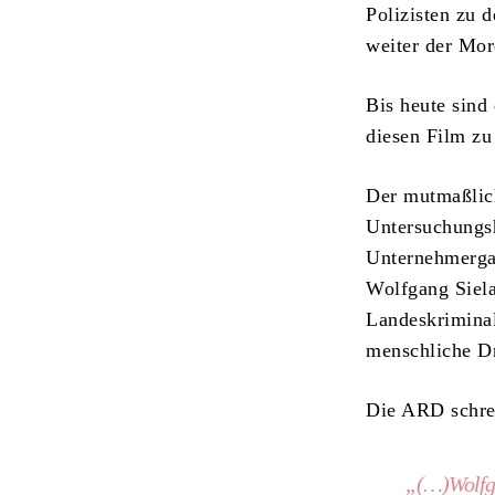
Polizisten zu 
weiter der Mor
Bis heute sind 
diesen Film zu
Der mutmaßlich
Untersuchungsh
Unternehmergat
Wolfgang Siela
Landeskriminal
menschliche Dr
Die ARD schrei
„(…)Wolfga