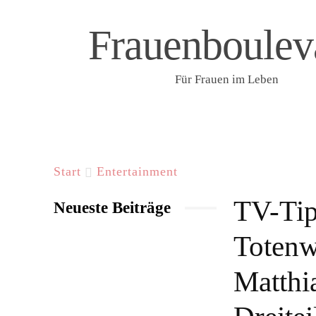
Frauenboulev
Für Frauen im Leben
START
LIFESTYLE & WELLNESS
F
Start
Entertainment
TV-Tip
Neueste Beiträge
Totenw
Matthi