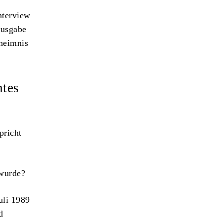
nterview
Ausgabe
heimnis
htes
pricht
 wurde?
uli 1989
d