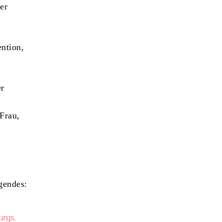
er
ention,
er
Frau,
gendes:
urgs.