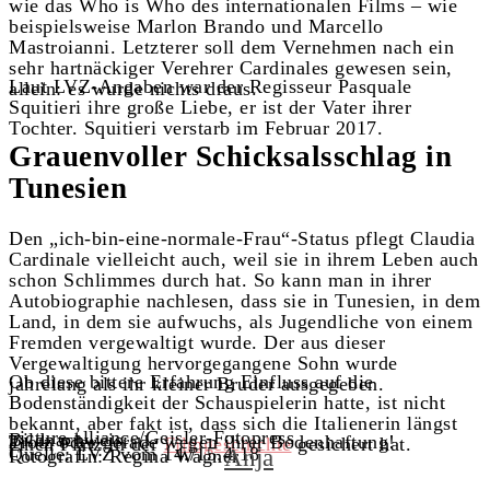
wie das Who is Who des internationalen Films – wie
beispielsweise Marlon Brando und Marcello
Mastroianni. Letzterer soll dem Vernehmen nach ein
sehr hartnäckiger Verehrer Cardinales gewesen sein,
Laut LVZ-Angaben war der Regisseur Pasquale
allein: es wurde nichts draus.
Squitieri ihre große Liebe, er ist der Vater ihrer
Tochter. Squitieri verstarb im Februar 2017.
Grauenvoller Schicksalsschlag in
Tunesien
Den „ich-bin-eine-normale-Frau“-Status pflegt Claudia
Cardinale vielleicht auch, weil sie in ihrem Leben auch
schon Schlimmes durch hat. So kann man in ihrer
Autobiographie nachlesen, dass sie in Tunesien, in dem
Land, in dem sie aufwuchs, als Jugendliche von einem
Fremden vergewaltigt wurde. Der aus dieser
Vergewaltigung hervorgegangene Sohn wurde
Ob diese bittere Erfahrung Einfluss auf die
jahrelang als ihr kleiner Bruder ausgegeben.
Bodenständigkeit der Schauspielerin hatte, ist nicht
bekannt, aber fakt ist, dass sich die Italienerin längst
picture alliance/Geisler-Fotopress
Bildnachweis:
Trotz oder gerade wegen ihrer Bodenhaftung!
einen Platz in der
Filmgeschichte
gesichert hat.
Quelle: LVZ vom 14./15.4.18
Anja
Fotografin: Regina Wagner