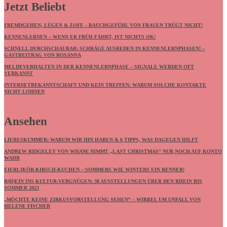
Jetzt Beliebt
FREMDGEHEN, LÜGEN & ZOFF – BAUCHGEFÜHL VON FRAUEN TRÜGT NICHT!
KENNENLERNEN – WENN ER FRÜH FÄHRT, IST NICHTS OK!
SCHNELL DURCHSCHAUBAR: SCHRÄGE AUSREDEN IN KENNENLERNPHASEN! –
GASTBEITRAG VON ROSANNA
MELDEVERHALTEN IN DER KENNENLERNPHASE – SIGNALE WERDEN OFT
VERKANNT
INTERNETBEKANNTSCHAFT UND KEIN TREFFEN: WARUM SOLCHE KONTAKTE
NICHT LOHNEN
Ansehen
LIEBESKUMMER: WARUM WIR IHN HABEN & 6 TIPPS, WAS DAGEGEN HILFT
ANDREW RIDGELEY VON WHAM! NIMMT „LAST CHRISTMAS“ NUR NOCH AUF KONTO
WAHR
EIERLIKÖR-KIRSCH-KUCHEN – SOMMERS WIE WINTERS EIN RENNER!
R(H)EIN INS KULTUR-VERGNÜGEN: 38 AUSSTELLUNGEN ÜBER DEN RHEIN BIS
SOMMER 2023
„MÖCHTE KEINE ZIRKUSVORSTELLUNG SEHEN“ – WIRBEL UM UNFALL VON
HELENE FISCHER