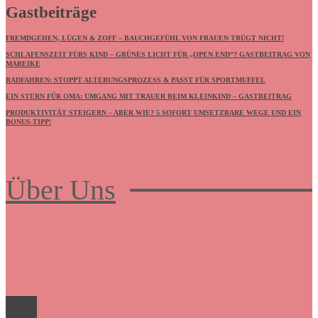
Gastbeiträge
FREMDGEHEN, LÜGEN & ZOFF – BAUCHGEFÜHL VON FRAUEN TRÜGT NICHT!
SCHLAFENSZEIT FÜRS KIND – GRÜNES LICHT FÜR „OPEN END“? GASTBEITRAG VON
MAREIKE
RADFAHREN: STOPPT ALTERUNGSPROZESS & PASST FÜR SPORTMUFFEL
EIN STERN FÜR OMA: UMGANG MIT TRAUER BEIM KLEINKIND – GASTBEITRAG
PRODUKTIVITÄT STEIGERN – ABER WIE? 5 SOFORT UMSETZBARE WEGE UND EIN
BONUS-TIPP!
Über Uns
Frauenboulevard