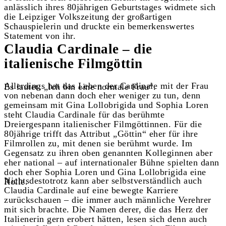
anlässlich ihres 80jährigen Geburtstages widmete sich
die Leipziger Volkszeitung der großartigen
Schauspielerin und druckte ein bemerkenswertes
Statement von ihr.
Claudia Cardinale – die
italienische Filmgöttin
Allerdings hat das Leben der Cardinale mit der Frau
Es lautet: „Ich bin eine normale Frau“.
von nebenan dann doch eher weniger zu tun, denn
gemeinsam mit Gina Lollobrigida und Sophia Loren
steht Claudia Cardinale für das berühmte
Dreiergespann italienischer Filmgöttinnen. Für die
80jährige trifft das Attribut „Göttin“ eher für ihre
Filmrollen zu, mit denen sie berühmt wurde. Im
Gegensatz zu ihren oben genannten Kolleginnen aber
eher national – auf internationaler Bühne spielten dann
doch eher Sophia Loren und Gina Lollobrigida eine
Nichtsdestotrotz kann aber selbstverständlich auch
Rolle.
Claudia Cardinale auf eine bewegte Karriere
zurückschauen – die immer auch männliche Verehrer
mit sich brachte. Die Namen derer, die das Herz der
Italienerin gern erobert hätten, lesen sich denn auch