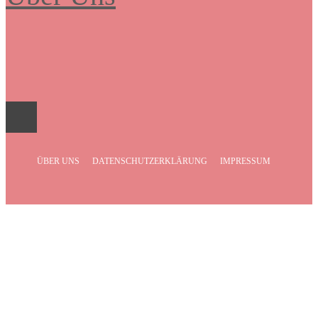
Frauenboulevard
ÜBER UNS
DATENSCHUTZERKLÄRUNG
IMPRESSUM