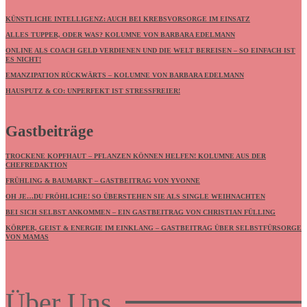
KÜNSTLICHE INTELLIGENZ: AUCH BEI KREBSVORSORGE IM EINSATZ
ALLES TUPPER, ODER WAS? KOLUMNE VON BARBARA EDELMANN
ONLINE ALS COACH GELD VERDIENEN UND DIE WELT BEREISEN – SO EINFACH IST
ES NICHT!
EMANZIPATION RÜCKWÄRTS – KOLUMNE VON BARBARA EDELMANN
HAUSPUTZ & CO: UNPERFEKT IST STRESSFREIER!
Gastbeiträge
TROCKENE KOPFHAUT – PFLANZEN KÖNNEN HELFEN! KOLUMNE AUS DER
CHEFREDAKTION
FRÜHLING & BAUMARKT – GASTBEITRAG VON YVONNE
OH JE…DU FRÖHLICHE! SO ÜBERSTEHEN SIE ALS SINGLE WEIHNACHTEN
BEI SICH SELBST ANKOMMEN – EIN GASTBEITRAG VON CHRISTIAN FÜLLING
KÖRPER, GEIST & ENERGIE IM EINKLANG – GASTBEITRAG ÜBER SELBSTFÜRSORGE
VON MAMAS
Über Uns