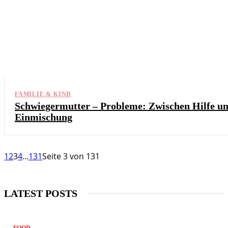
FAMILIE & KIND
Schwiegermutter – Probleme: Zwischen Hilfe u
Einmischung
1
2
3
4
...
131
Seite 3 von 131
LATEST POSTS
FOOD