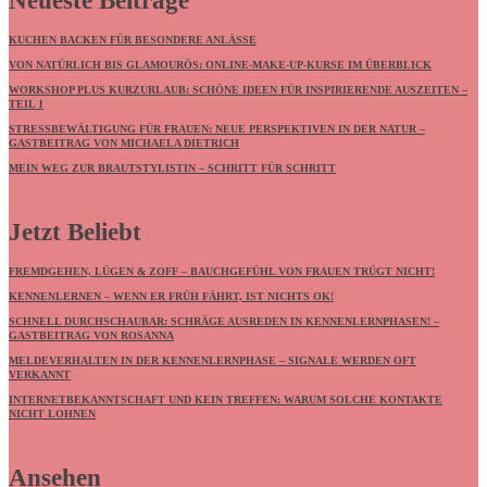
Neueste Beiträge
KUCHEN BACKEN FÜR BESONDERE ANLÄSSE
VON NATÜRLICH BIS GLAMOURÖS: ONLINE-MAKE-UP-KURSE IM ÜBERBLICK
WORKSHOP PLUS KURZURLAUB: SCHÖNE IDEEN FÜR INSPIRIERENDE AUSZEITEN –
TEIL 1
STRESSBEWÄLTIGUNG FÜR FRAUEN: NEUE PERSPEKTIVEN IN DER NATUR –
GASTBEITRAG VON MICHAELA DIETRICH
MEIN WEG ZUR BRAUTSTYLISTIN – SCHRITT FÜR SCHRITT
Jetzt Beliebt
FREMDGEHEN, LÜGEN & ZOFF – BAUCHGEFÜHL VON FRAUEN TRÜGT NICHT!
KENNENLERNEN – WENN ER FRÜH FÄHRT, IST NICHTS OK!
SCHNELL DURCHSCHAUBAR: SCHRÄGE AUSREDEN IN KENNENLERNPHASEN! –
GASTBEITRAG VON ROSANNA
MELDEVERHALTEN IN DER KENNENLERNPHASE – SIGNALE WERDEN OFT
VERKANNT
INTERNETBEKANNTSCHAFT UND KEIN TREFFEN: WARUM SOLCHE KONTAKTE
NICHT LOHNEN
Ansehen