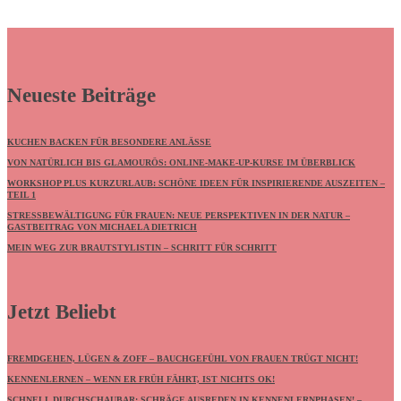
Neueste Beiträge
KUCHEN BACKEN FÜR BESONDERE ANLÄSSE
VON NATÜRLICH BIS GLAMOURÖS: ONLINE-MAKE-UP-KURSE IM ÜBERBLICK
WORKSHOP PLUS KURZURLAUB: SCHÖNE IDEEN FÜR INSPIRIERENDE AUSZEITEN –
TEIL 1
STRESSBEWÄLTIGUNG FÜR FRAUEN: NEUE PERSPEKTIVEN IN DER NATUR –
GASTBEITRAG VON MICHAELA DIETRICH
MEIN WEG ZUR BRAUTSTYLISTIN – SCHRITT FÜR SCHRITT
Jetzt Beliebt
FREMDGEHEN, LÜGEN & ZOFF – BAUCHGEFÜHL VON FRAUEN TRÜGT NICHT!
KENNENLERNEN – WENN ER FRÜH FÄHRT, IST NICHTS OK!
SCHNELL DURCHSCHAUBAR: SCHRÄGE AUSREDEN IN KENNENLERNPHASEN! –