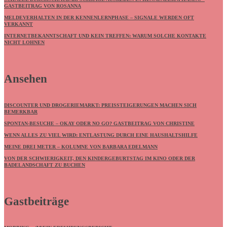
GASTBEITRAG VON ROSANNA
MELDEVERHALTEN IN DER KENNENLERNPHASE – SIGNALE WERDEN OFT
VERKANNT
INTERNETBEKANNTSCHAFT UND KEIN TREFFEN: WARUM SOLCHE KONTAKTE
NICHT LOHNEN
Ansehen
DISCOUNTER UND DROGERIEMARKT: PREISSTEIGERUNGEN MACHEN SICH
BEMERKBAR
SPONTAN-BESUCHE – OKAY ODER NO GO? GASTBEITRAG VON CHRISTINE
WENN ALLES ZU VIEL WIRD: ENTLASTUNG DURCH EINE HAUSHALTSHILFE
MEINE DREI METER – KOLUMNE VON BARBARA EDELMANN
VON DER SCHWIERIGKEIT, DEN KINDERGEBURTSTAG IM KINO ODER DER
BADELANDSCHAFT ZU BUCHEN
Gastbeiträge