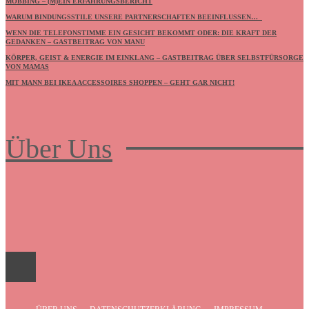
MOBBING – (M)EIN ERFAHRUNGSBERICHT
WARUM BINDUNGSSTILE UNSERE PARTNERSCHAFTEN BEEINFLUSSEN…
WENN DIE TELEFONSTIMME EIN GESICHT BEKOMMT ODER: DIE KRAFT DER
GEDANKEN – GASTBEITRAG VON MANU
KÖRPER, GEIST & ENERGIE IM EINKLANG – GASTBEITRAG ÜBER SELBSTFÜRSORGE
VON MAMAS
MIT MANN BEI IKEA ACCESSOIRES SHOPPEN – GEHT GAR NICHT!
Über Uns
Frauenboulevard