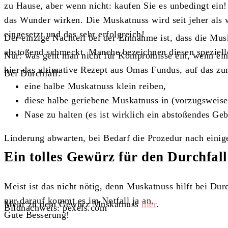
zu Hause, aber wenn nicht: kaufen Sie es unbedingt ein!
das Wunder wirken. Die Muskatnuss wird seit jeher als
eingesetzt und das sehr erfolgreich!
Der einzige Nachteil bei der Einnahme ist, dass die Mus
abstoßend schmeckt. Manche bezeichnen diesen speziell
Nur: was geht man nicht für Kompromisse ein, wenn ein
hier das ultimative Rezept aus Omas Fundus, auf das z
Bei Durchfall:
eine halbe Muskatnuss klein reiben,
diese halbe geriebene Muskatnuss in (vorzugsweis
Nase zu halten (es ist wirklich ein abstoßendes Ge
Linderung abwarten, bei Bedarf die Prozedur nach eini
Ein tolles Gewürz für den Durchfall
Meist ist das nicht nötig, denn Muskatnuss hilft bei Dur
nur darauf kommt es im Notfall ja an.
Mehr zu dem Gewürz Muskatnuss
hier
.
Bildnachweis: pexels.com
Gute Besserung!