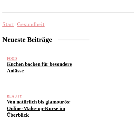
START
LIFESTYLE & WELLNESS
FAMI
Start
Gesundheit
Neueste Beiträge
FOOD
Kuchen backen für besondere
Anlässe
BEAUTY
Von natürlich bis glamourös:
Online-Make-up-Kurse im
Überblick