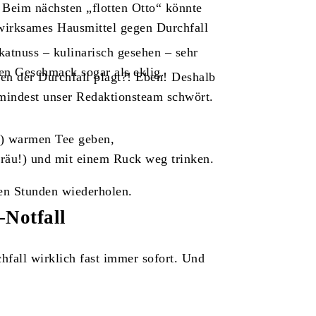
 Beim nächsten „flotten Otto“ könnte
 wirksames Hausmittel gegen Durchfall
katnuss – kulinarisch gesehen – sehr
en Geschmack sogar als eklig.
en der Durchfall plagt?! Eben! Deshalb
umindest unser Redaktionsteam schwört.
e) warmen Tee geben,
bräu!) und mit einem Ruck weg trinken.
gen Stunden wiederholen.
-Notfall
chfall wirklich fast immer sofort. Und