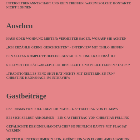
INTERNETBEKANNTSCHAFT UND KEIN TREFFEN: WARUM SOLCHE KONTAKTE
NICHT LOHNEN
Ansehen
HAUS ODER WOHNUNG MIETEN: VERMIETER SAGEN, WORAUF SIE ACHTEN
„ICH ERZÄHLE GERNE GESCHICHTEN“ – INTERVIEW MIT THILO HEFFEN
DEN ALLTAG KOMPLETT OFFLINE GESTALTEN: EINE FRAU ERZÄHLT
STIEFMUTTER RÄT: „AKZEPTIERT DEN RECHT- UND PFLICHTLOSEN STATUS!“
„TRADITIONELLES FENG SHUI HAT NICHTS MIT ESOTERIK ZU TUN“ –
CHRISTINE KRONSHAGE IM INTERVIEW
Gastbeiträge
DAS DRAMA VON FOLGEBEZIEHUNGEN – GASTBEITRAG VON EL MAYA
BEI SICH SELBST ANKOMMEN – EIN GASTBEITRAG VON CHRISTIAN FÜLLING
GEFÄLSCHTE DESIGNER-HANDTASCHE? SO PEINLICH KANN`S MIT PLAGIAT
WERDEN!
MUTTER & UNTERNEHMERIN SEIN: GRÜNDERIN VON ELODIE AMIRA FASHION