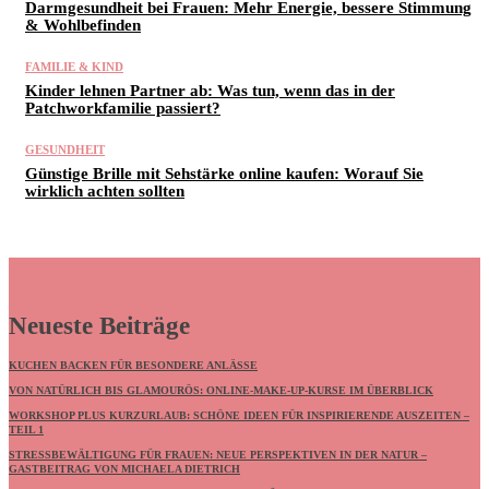
Darmgesundheit bei Frauen: Mehr Energie, bessere Stimmung
& Wohlbefinden
FAMILIE & KIND
Kinder lehnen Partner ab: Was tun, wenn das in der
Patchworkfamilie passiert?
GESUNDHEIT
Günstige Brille mit Sehstärke online kaufen: Worauf Sie
wirklich achten sollten
Neueste Beiträge
KUCHEN BACKEN FÜR BESONDERE ANLÄSSE
VON NATÜRLICH BIS GLAMOURÖS: ONLINE-MAKE-UP-KURSE IM ÜBERBLICK
WORKSHOP PLUS KURZURLAUB: SCHÖNE IDEEN FÜR INSPIRIERENDE AUSZEITEN –
TEIL 1
STRESSBEWÄLTIGUNG FÜR FRAUEN: NEUE PERSPEKTIVEN IN DER NATUR –
GASTBEITRAG VON MICHAELA DIETRICH