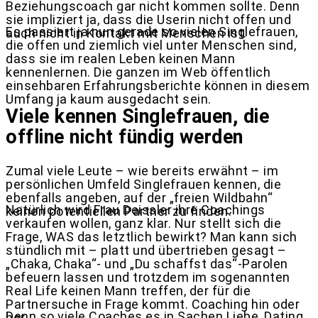
Beziehungscoach gar nicht kommen sollte. Denn
sie impliziert ja, dass die Userin nicht offen und
Es passiert ja nun gerade so vielen Singlefrauen,
auch nicht in Kontakt mit Menschen ist.
die offen und ziemlich viel unter Menschen sind,
dass sie im realen Leben keinen Mann
kennenlernen. Die ganzen im Web öffentlich
einsehbaren Erfahrungsberichte können in diesem
Umfang ja kaum ausgedacht sein.
Viele kennen Singlefrauen, die
offline nicht fündig werden
Zumal viele Leute – wie bereits erwähnt – im
persönlichen Umfeld Singlefrauen kennen, die
ebenfalls angeben, auf der „freien Wildbahn“
Natürlich wird Frau Deissler ihre Coachings
keinen potentiellen Partner zu finden.
verkaufen wollen, ganz klar. Nur stellt sich die
Frage, WAS das letztlich bewirkt? Man kann sich
stündlich mit – platt und übertrieben gesagt –
„Chaka, Chaka“- und „Du schaffst das“-Parolen
befeuern lassen und trotzdem im sogenannten
Real Life keinen Mann treffen, der für die
Partnersuche in Frage kommt. Coaching hin oder
Denn so viele Coaches es in Sachen Liebe, Dating
her.