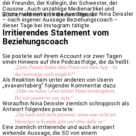
der Freundin, der Kollegin, der Schwester, der
Cousine…Auch unzählige Medienartikel und
Umso mehr irritiert eine Aussage, die Nina Deissler
Bücher widmen sich diesem Thema.
– nach eigener Aussage Beziehungscoach –
dieser Tage bei Instagram tätigte.
Irritierendes Statement vom
Beziehungscoach
Sie postete auf ihrem Account vor zwei Tagen
einen Hinweis auf ihre Podcastfolge, die da heißt:
„Einen Partner finden ohne Portal und ohne App – Ist
das heutzutage noch möglich?“
Als Reaktion kam unter anderen von Userin
„evavanitaberg“ folgender Kommentar dazu:
„Habe im realen Leben keinen Mann kennengelernt.
Bei mir passiert so was nicht.“
Woraufhin Nina Deissler ziemlich schnippisch als
Antwort folgendes postete:
„
Das kann auch nicht passieren, wenn man nicht mit
Menschen in Kontakt geht und offen dafür ist.“
Eine ziemlich irritierende und auch arrogant
wirkende Aussage, die SO von einem