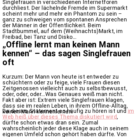
Singlefrauen in verschiedenen Internetforen
durchliest. Der lächelnde Fremde im Supermarkt
scheint mehr und mehr ein Phantom zu sein –
ganz zu schweigen vom spontanen Ansprechen
der Männer in der Öffentlichkeit. Beim
Stadtbummel, auf dem (Weihnachts)Markt, im
Freibad, bei Tanz und Disko…
„Offline lernt man keinen Mann
kennen“ – das sagen Singlefrauen
oft
Kurzum: Der Mann von heute ist entweder zu
schüchtern oder zu feige, viele Frauen diesen
Zeitgenossen vielleicht auch zu selbstbewusst,
oder, oder, oder…Was Genaues weiß man nicht.
Fakt aber ist: Extrem viele Singlefrauen klagen,
dass sie im realen Leben, in ihrem Offline-Alltag,
Da dieses Statement so häufig zu hören ist und
im
keinen Mann kennenlernen.
Web heiß über dieses Thema diskutiert wird
,
dürfte schon etwas dran sein. Zumal
wahrscheinlich jeder diese Klage auch in seinem
eigenen Umfeld schon gehört haben dürfte. Von