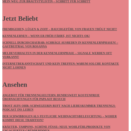
MEIN WEG ZUR BRAUTSTYLISTIN – SCHRITT FÜR SCHRITT
Jetzt Beliebt
FREMDGEHEN, LÜGEN & ZOFF – BAUCHGEFÜHL VON FRAUEN TRÜGT NICHT!
KENNENLERNEN – WENN ER FRÜH FÄHRT, IST NICHTS OK!
SCHNELL DURCHSCHAUBAR: SCHRÄGE AUSREDEN IN KENNENLERNPHASEN! –
GASTBEITRAG VON ROSANNA
MELDEVERHALTEN IN DER KENNENLERNPHASE – SIGNALE WERDEN OFT
VERKANNT
INTERNETBEKANNTSCHAFT UND KEIN TREFFEN: WARUM SOLCHE KONTAKTE
NICHT LOHNEN
Ansehen
ANGEBOT FÜR TRENNUNGSELTERN: BUNDESWEIT KOSTENFREIE
ÜBERNACHTUNGEN FÜR PAPA AUF BESUCH
TROST AUFS OHR: SCHWEIZERIN RUFT NACH LIEBESKUMMER TRENNUNGS-
PODCAST INS LEBEN
DER SCHWIBBOGEN ALS FESTLICHE WEIHNACHTSBELEUCHTUNG – WOHER
KOMMT DIESE TRADITION?
KRÄUTER, TAMPONS, SCHÖNE FÜSSE: NEUE WOHLFÜHLPRODUKTE VON E
NGAGIERTEN GRÜNDERINNEN