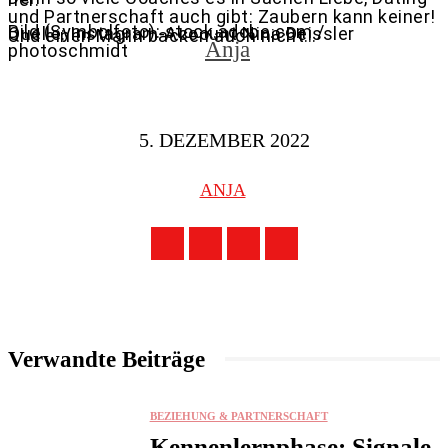
und Partnerschaft auch gibt: Zaubern kann keiner!
Bild (Symbolfoto): stock.adobe.com /
Quelle: Instagram-Account Nina Deissler
Und einen Mann backen auch nicht…
Anja
photoschmidt
5. DEZEMBER 2022
ANJA
Verwandte Beiträge
BEZIEHUNG & PARTNERSCHAFT
Kennenlernphase: Signale,