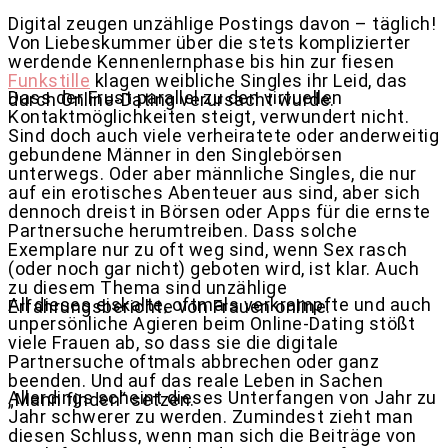
Digital zeugen unzählige Postings davon – täglich!
Von Liebeskummer über die stets komplizierter
werdende Kennenlernphase bis hin zur fiesen
Funkstille
klagen weibliche Singles ihr Leid, das
Dass der Frust parallel zu den virtuellen
durch Online-Dating verursacht wurde.
Kontaktmöglichkeiten steigt, verwundert nicht.
Sind doch auch viele verheiratete oder anderweitig
gebundene Männer in den Singlebörsen
unterwegs. Oder aber männliche Singles, die nur
auf ein erotisches Abenteuer aus sind, aber sich
dennoch dreist in Börsen oder Apps für die ernste
Partnersuche herumtreiben. Dass solche
Exemplare nur zu oft weg sind, wenn Sex rasch
(oder noch gar nicht) geboten wird, ist klar. Auch
zu diesem Thema sind unzählige
All dieses eiskalte, oftmals verkrampfte und auch
Erfahrungsberichte von Frauen online.
unpersönliche Agieren beim Online-Dating stößt
viele Frauen ab, so dass sie die digitale
Partnersuche oftmals abbrechen oder ganz
beenden. Und auf das reale Leben in Sachen
Allerdings scheint dieses Unterfangen von Jahr zu
„Mann finden“ setzen.
Jahr schwerer zu werden. Zumindest zieht man
diesen Schluss, wenn man sich die Beiträge von