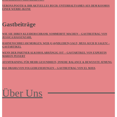
VERONA POOTH & IHR AKTUELLES BUCH: UNTERHALTSAMES AUS DEM KOSMOS
EINER WERBE-IKONE
Gastbeiträge
WIE SIE IHREN KLEIDERSCHRANK SOMMERFIT MACHEN – GASTBEITRAG VON
JESSICA HASSENZAHL
HAHNENSCHREI AM MORGEN: WER (L)A(NDLEBEN) SAGT, MUSS AUCH B SAGEN! –
GASTARTIKEL
WENN DER PARTNER ALKOHOLABHÄNGIG IST – GASTARTIKEL VON EXPERTIN
MARION PEISERT
ATEMTRAINING FÜR MEHR GESUNDHEIT, INNERE BALANCE & BEWUSSTE ATMUNG
DAS DRAMA VON FOLGEBEZIEHUNGEN – GASTBEITRAG VON EL MAYA
Über Uns
Frauenboulevard