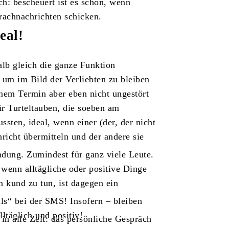
ich: bescheuert ist es schon, wenn
prachnachrichten schicken.
eal!
alb gleich die ganze Funktion
um im Bild der Verliebten zu bleiben
einem Termin aber eben nicht ungestört
für Turteltauben, die soeben am
ten, ideal, wenn einer (der, der nicht
hricht übermitteln und der andere sie
indung. Zumindest für ganz viele Leute.
 wenn alltägliche oder positive Dinge
 kund zu tun, ist dagegen ein
ls“ bei der SMS! Insofern – bleiben
ltäglich und positiv!
 in alle Zeit: das persönliche Gespräch