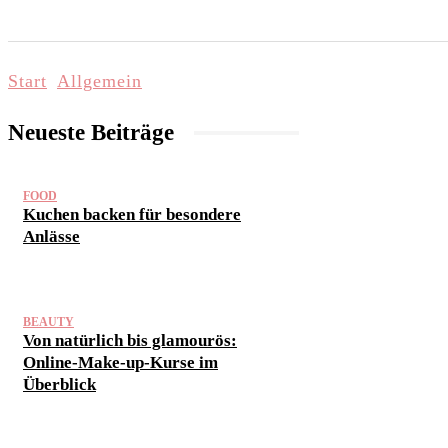
START
LIFESTYLE & WELLNESS
FAMI
Start
Allgemein
Neueste Beiträge
FOOD
Kuchen backen für besondere
Anlässe
BEAUTY
Von natürlich bis glamourös:
Online-Make-up-Kurse im
Überblick