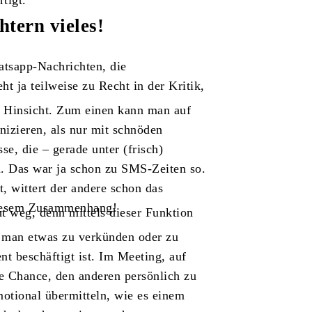
tigt.
tern vieles!
atsapp-Nachrichten, die
ht ja teilweise zu Recht in der Kritik,
r Hinsicht. Zum einen kann man auf
izieren, als nur mit schnöden
e, die – gerade unter (frisch)
n. Das war ja schon zu SMS-Zeiten so.
, wittert der andere schon das
 diesem Zusammenhang!
ht weg, denn mittels dieser Funktion
nn man etwas zu verkünden oder zu
t beschäftigt ist. Im Meeting, auf
ne Chance, den anderen persönlich zu
otional übermitteln, wie es einem