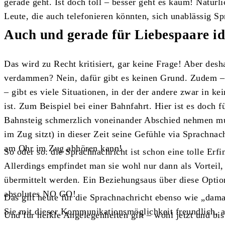
gerade geht. Ist doch toll – besser geht es kaum! Natürl
Leute, die auch telefonieren könnten, sich unablässig S
Auch und gerade für Liebespaare id
Das wird zu Recht kritisiert, gar keine Frage! Aber desh
verdammen? Nein, dafür gibt es keinen Grund. Zudem – 
– gibt es viele Situationen, in der der andere zwar in k
ist. Zum Beispiel bei einer Bahnfahrt. Hier ist es doch 
Bahnsteig schmerzlich voneinander Abschied nehmen muss
im Zug sitzt) in dieser Zeit seine Gefühle via Sprachnac
am Ohr im Zug abhören kann!
So oder so: die Sprachnachricht ist schon eine tolle Erf
Allerdings empfindet man sie wohl nur dann als Vorteil,
übermittelt werden. Ein Beziehungsaus über diese Option
absolutes NO GO!
Das gilt heute für die Sprachnachricht ebenso wie „dama
Sie mit dieser Kommunikationsmöglichkeit freundlich, al
Und für heikle Angelegenheiten gilt – wohl jetzt und bis