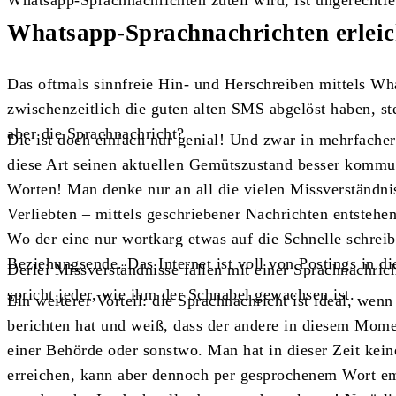
Whatsapp-Sprachnachrichten zuteil wird, ist ungerechtfer
Whatsapp-Sprachnachrichten erleich
Das oftmals sinnfreie Hin- und Herschreiben mittels Wh
zwischenzeitlich die guten alten SMS abgelöst haben, ste
aber die Sprachnachricht?
Die ist doch einfach nur genial! Und zwar in mehrfache
diese Art seinen aktuellen Gemütszustand besser kommun
Worten! Man denke nur an all die vielen Missverständniss
Verliebten – mittels geschriebener Nachrichten entstehe
Wo der eine nur wortkarg etwas auf die Schnelle schreibt
Beziehungsende. Das Internet ist voll von Postings in
Derlei Missverständnisse fallen mit einer Sprachnachric
spricht jeder, wie ihm der Schnabel gewachsen ist.
Ein weiterer Vorteil: die Sprachnachricht ist ideal, we
berichten hat und weiß, dass der andere in diesem Momen
einer Behörde oder sonstwo. Man hat in dieser Zeit kei
erreichen, kann aber dennoch per gesprochenem Wort em