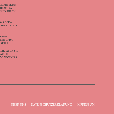
ERIN SEIN:
IE AMIRA
CK IN IHREN
& ZOFF –
RAUEN TRÜGT
KIND –
PEN END“?
AREIKE
LIE, ABER SIE
AUF DIE
AG VON KIRA
ÜBER UNS
DATENSCHUTZERKLÄRUNG
IMPRESSUM