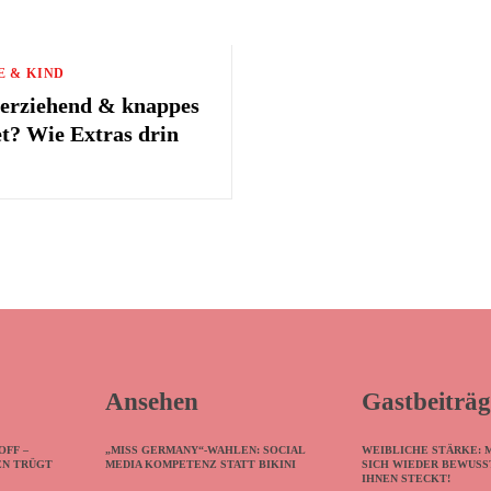
E & KIND
nerziehend & knappes
t? Wie Extras drin
Ansehen
Gastbeiträg
OFF –
„MISS GERMANY“-WAHLEN: SOCIAL
WEIBLICHE STÄRKE: 
EN TRÜGT
MEDIA KOMPETENZ STATT BIKINI
SICH WIEDER BEWUSST
IHNEN STECKT!