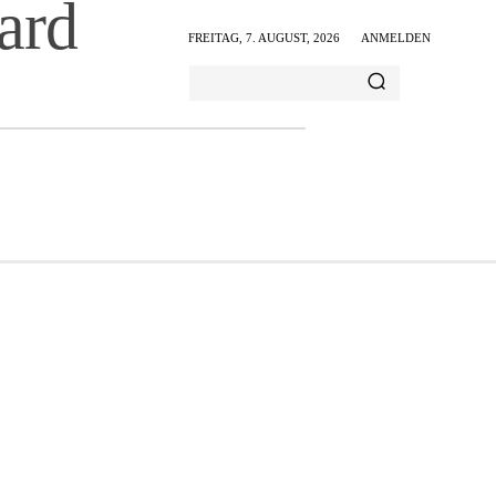
ard
FREITAG, 7. AUGUST, 2026
ANMELDEN
AMILIE & FREIZEIT
ERNÄHRUNG & GESUNDHEIT