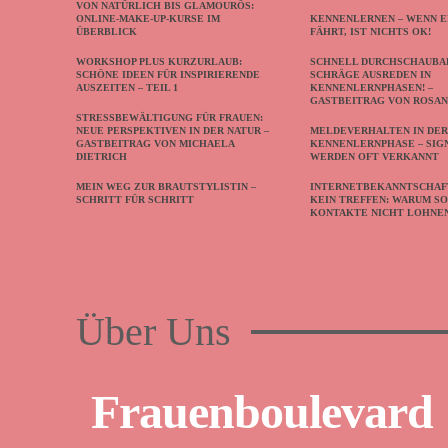
VON NATÜRLICH BIS GLAMOURÖS:
ONLINE-MAKE-UP-KURSE IM
KENNENLERNEN – WENN E
ÜBERBLICK
FÄHRT, IST NICHTS OK!
WORKSHOP PLUS KURZURLAUB:
SCHNELL DURCHSCHAUBA
SCHÖNE IDEEN FÜR INSPIRIERENDE
SCHRÄGE AUSREDEN IN
AUSZEITEN – TEIL 1
KENNENLERNPHASEN! –
GASTBEITRAG VON ROSA
STRESSBEWÄLTIGUNG FÜR FRAUEN:
NEUE PERSPEKTIVEN IN DER NATUR –
MELDEVERHALTEN IN DE
GASTBEITRAG VON MICHAELA
KENNENLERNPHASE – SIG
DIETRICH
WERDEN OFT VERKANNT
MEIN WEG ZUR BRAUTSTYLISTIN –
INTERNETBEKANNTSCHAF
SCHRITT FÜR SCHRITT
KEIN TREFFEN: WARUM S
KONTAKTE NICHT LOHNE
Über Uns
Frauenboulevard