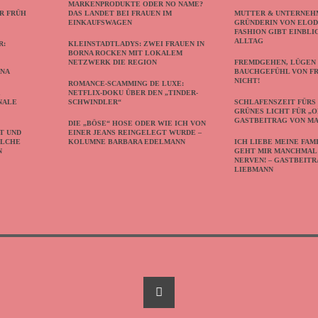
MARKENPRODUKTE ODER NO NAME?
R FRÜH
DAS LANDET BEI FRAUEN IM
MUTTER & UNTERNEHM
EINKAUFSWAGEN
GRÜNDERIN VON ELOD
FASHION GIBT EINBLI
ALLTAG
R:
KLEINSTADTLADYS: ZWEI FRAUEN IN
BORNA ROCKEN MIT LOKALEM
NETZWERK DIE REGION
FREMDGEHEN, LÜGEN 
NNA
BAUCHGEFÜHL VON F
NICHT!
ROMANCE-SCAMMING DE LUXE:
R
NETFLIX-DOKU ÜBER DEN „TINDER-
NALE
SCHWINDLER“
SCHLAFENSZEIT FÜRS 
GRÜNES LICHT FÜR „O
GASTBEITRAG VON M
DIE „BÖSE“ HOSE ODER WIE ICH VON
T UND
EINER JEANS REINGELEGT WURDE –
OLCHE
KOLUMNE BARBARA EDELMANN
ICH LIEBE MEINE FAMI
N
GEHT MIR MANCHMAL 
NERVEN! – GASTBEITR
LIEBMANN