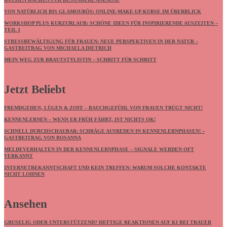
VON NATÜRLICH BIS GLAMOURÖS: ONLINE-MAKE-UP-KURSE IM ÜBERBLICK
WORKSHOP PLUS KURZURLAUB: SCHÖNE IDEEN FÜR INSPIRIERENDE AUSZEITEN –
TEIL 1
STRESSBEWÄLTIGUNG FÜR FRAUEN: NEUE PERSPEKTIVEN IN DER NATUR –
GASTBEITRAG VON MICHAELA DIETRICH
MEIN WEG ZUR BRAUTSTYLISTIN – SCHRITT FÜR SCHRITT
Jetzt Beliebt
FREMDGEHEN, LÜGEN & ZOFF – BAUCHGEFÜHL VON FRAUEN TRÜGT NICHT!
KENNENLERNEN – WENN ER FRÜH FÄHRT, IST NICHTS OK!
SCHNELL DURCHSCHAUBAR: SCHRÄGE AUSREDEN IN KENNENLERNPHASEN! –
GASTBEITRAG VON ROSANNA
MELDEVERHALTEN IN DER KENNENLERNPHASE – SIGNALE WERDEN OFT
VERKANNT
INTERNETBEKANNTSCHAFT UND KEIN TREFFEN: WARUM SOLCHE KONTAKTE
NICHT LOHNEN
Ansehen
GRUSELIG ODER UNTERSTÜTZEND? HEFTIGE REAKTIONEN AUF KI BEI TRAUER