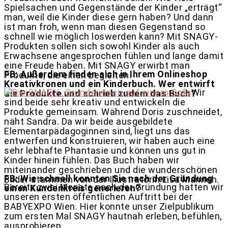
Spielsachen und Gegenstände der Kinder „erträgt“
man, weil die Kinder diese gern haben? Und dann
ist man froh, wenn man diesen Gegenstand so
schnell wie möglich loswerden kann? Mit SNAGY-
Produkten sollen sich sowohl Kinder als auch
Erwachsene angesprochen fühlen und lange damit
eine Freude haben. Mit SNAGY erwirbt man
FB: Außerdem finden sich in Ihrem Onlineshop
Produkte, die einen begleiten.
Kreativkronen und ein Kinderbuch. Wer entwirft
Wir
die Produkte und schrieb zudem das Buch?
sind beide sehr kreativ und entwickeln die
Produkte gemeinsam. Während Doris zuschneidet,
näht Sandra. Da wir beide ausgebildete
Elementarpädagoginnen sind, liegt uns das
entwerfen und konstruieren, wir haben auch eine
sehr lebhafte Phantasie und können uns gut in
Kinder hinein fühlen. Das Buch haben wir
miteinander geschrieben und die wunderschönen
FB: Wie schnell konnten Sie nach der Gründung
Bilder stammen von der Illustratorin Lisa Manneh.
Bereits zwei Monate nach der Gründung hatten wir
einen Kundenkreis generieren?
unseren ersten öffentlichen Auftritt bei der
BABYEXPO Wien. Hier konnte unser Zielpublikum
zum ersten Mal SNAGY hautnah erleben, befühlen,
ausprobieren.