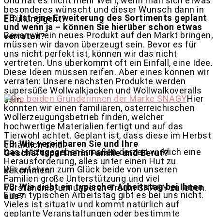
Und hat es nicht mehr Wert, wenn man sich etwas
besonderes wünscht und dieser Wunsch dann in
FB: Ist eine Erweiterung des Sortiments geplant
Erfüllung geht?
und wenn ja – können Sie hierüber schon etwas
Bevor wir ein neues Produkt auf den Markt bringen,
verraten?
müssen wir davon überzeugt sein. Bevor es für
uns nicht perfekt ist, können wir das nicht
vertreten. Uns überkommt oft ein Einfall, eine Idee.
Diese Ideen müssen reifen. Aber eines können wir
verraten: Unsere nächsten Produkte werden
supersüße Wollwalkjacken und Wollwalkoveralls
Hier
sein.
konnten wir einen familiären, österreichischen
Wollerzeugungsbetrieb finden, welcher
hochwertige Materialien fertigt und auf das
Tierwohl achtet. Geplant ist, dass diese im Herbst
FB: Wie vereinbaren Sie und Ihre
erhältlich sind.
Das ist zugegebenermaßen derzeit wirklich eine
Geschäftspartnerin Familie und Beruf?
Herausforderung, alles unter einen Hut zu
Wir erfahren zum Glück beide von unseren
bekommen.
Familien große Unterstützung und viel
FB: Wie sieht ein typischer Arbeitstag bei Ihnen
Verständnis, um unseren Traum SNAGY zu leben.
Einen typischen Arbeitstag gibt es bei uns nicht.
aus?
Vieles ist situativ und kommt natürlich auf
geplante Veranstaltungen oder bestimmte