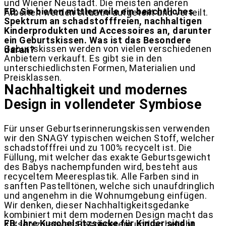
und Wiener Neustadt. Die meisten anderen
FB: Sie bieten mittlerweile ein beachtliches
Arbeiten werden situativ aufgeteilt und verteilt.
Spektrum an schadstofffreien, nachhaltigen
Kinderprodukten und Accessoires an, darunter
ein Geburtskissen. Was ist das Besondere
Geburtskissen werden von vielen verschiedenen
daran?
Anbietern verkauft. Es gibt sie in den
unterschiedlichsten Formen, Materialien und
Preisklassen.
Nachhaltigkeit und modernes
Design in vollendeter Symbiose
Für unser Geburtserinnerungskissen verwenden
wir den SNAGY typischen weichen Stoff, welcher
schadstofffrei und zu 100% recycelt ist. Die
Füllung, mit welcher das exakte Geburtsgewicht
des Babys nachempfunden wird, besteht aus
recyceltem Meeresplastik. Alle Farben sind in
sanften Pastelltönen, welche sich unaufdringlich
und angenehm in die Wohnumgebung einfügen.
Wir denken, dieser Nachhaltigkeitsgedanke
kombiniert mit dem modernen Design macht das
FB: Ihre Kuschelsitzsäcke für Kinder sind in
Kissen zu etwas Besonderem und so beliebt.