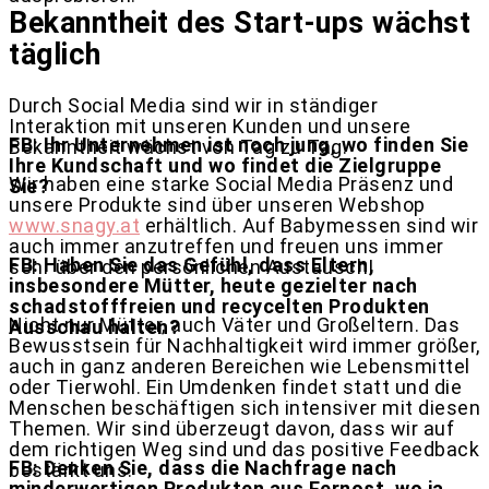
Bekanntheit des Start-ups wächst
täglich
Durch Social Media sind wir in ständiger
Interaktion mit unseren Kunden und unsere
FB: Ihr Unternehmen ist noch jung, wo finden Sie
Bekanntheit wächst von Tag zu Tag.
Ihre Kundschaft und wo findet die Zielgruppe
Wir haben eine starke Social Media Präsenz und
Sie?
unsere Produkte sind über unseren Webshop
www.snagy.at
erhältlich. Auf Babymessen sind wir
auch immer anzutreffen und freuen uns immer
FB: Haben Sie das Gefühl, dass Eltern,
sehr über den persönlichen Austausch!
insbesondere Mütter, heute gezielter nach
schadstofffreien und recycelten Produkten
Nicht nur Mütter, auch Väter und Großeltern. Das
Ausschau halten?
Bewusstsein für Nachhaltigkeit wird immer größer,
auch in ganz anderen Bereichen wie Lebensmittel
oder Tierwohl. Ein Umdenken findet statt und die
Menschen beschäftigen sich intensiver mit diesen
Themen. Wir sind überzeugt davon, dass wir auf
dem richtigen Weg sind und das positive Feedback
FB: Denken Sie, dass die Nachfrage nach
bestärkt uns.
minderwertigen Produkten aus Fernost, wo ja