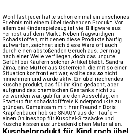
Wohl fast jeder hatte schon einmal ein unschönes
Erlebnis mit einem übel riechenden Produkt. Vor
allem bei Kinderspielzeug ist viel Billigware aus
Fernost auf dem Markt. Neben fragwürdigen
Schadstoffen, mit denen diese Produkte häufig
aufwarten, zeichnet sich diese Ware oft auch
durch einen abstoßenden Geruch aus. Der mag
nach einer Weile verfliegen, doch das ungute
Gefühl bei Käufern solcher Artikel bleibt. Sandra
Zima, eine Mutter aus Österreich, die mit so einer
Situation konfrontiert war, wollte das
so
nicht
hinnehmen und wurde aktiv. Ein übel riechendes
Kuschelprodukt, das für ihr Kind gedacht, aber
aufgrund des chemischen Gestanks nicht zu
verwenden war, gab für sie den Ausschlag, ein
Start-up für schadstofffreie Kinderprodukte zu
gründen. Gemeinsam mit ihrer Freundin Doris
Krapfenbauer hob sie SNAGY aus der Taufe –
einen Onlineshop für Kuschel-Sitzsäcke und
Kuschelkissen aus unbedenklichen Materialien.
Kuschelprodukt für Kind roch übel