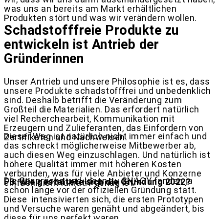
was uns an bereits am Markt erhältlichen
Produkten stört und was wir verändern wollen.
Schadstofffreie Produkte zu
entwickeln ist Antrieb der
Gründerinnen
Unser Antrieb und unsere Philosophie ist es, dass
unsere Produkte schadstofffrei und unbedenklich
sind. Deshalb betrifft die Veränderung zum
Großteil die Materialien. Das erfordert natürlich
viel Recherchearbeit, Kommunikation mit
Erzeugern und Zulieferanten, das Einfordern von
Dieser Weg ist natürlich nicht immer einfach und
Zertifikaten und Nachweisen.
das schreckt möglicherweise Mitbewerber ab,
auch diesen Weg einzuschlagen. Und natürlich ist
höhere Qualität immer mit höheren Kosten
verbunden, was für viele Anbieter und Konzerne
Die Gespräche und Ideen zu SNAGY fanden ja
FB: Wie gestaltete sich die Gründung 2022?
einfach nicht lukrativ genug ist.
schon lange vor der offiziellen Gründung statt.
Diese
intensivierten sich, die ersten Prototypen
und Versuche waren genäht und abgeändert, bis
diese für uns perfekt waren.