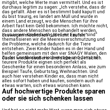
mitgibt, welche Werte man vermittelt. Und es ist
durchaus legitim zu sagen: „Ich verstehe, dass dir
das gefällt. Aber es ist bestimmt bald kaputt und
du bist traurig, es landet am Müll und wurde in
einem Land erzeugt, wo die Menschen für ihre
Arbeit fast kein Geld bekommen. Ich möchte nicht,
dass andere Menschen so behandelt werden,
In unserem Kinderbuch „Weil wir Feunde sind“
deswegen möchte ich das nicht kaufen.“
thematisieren wir die Meeresverschmutzung und
die Probleme, welche dadurch für die Tiere
entstehen. Zwei Kinder haben es in der Hand und
helfen gemeinsam mit den vier SNAGY Walen, den
Zu der Leistbarkeit: Hochwertige und damit oft
Ozean wieder sauberer und sicherer zu machen.
teurere Produkte eignen sich perfekt als
Geschenke für einen besonderen Anlass, wie zum
Beispiel Taufe, Geburtstag, Weihnachten. Und
auch hier verstehen Kinder es, dass man nicht
alles sofort haben und kaufen, sondern auch auf
etwas warten, sich etwas wünschen kann.
Auf hochwertige Produkte sparen
oder sie sich schenken lassen