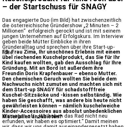
– der Startschuss für SNAGY
Das engagierte Duo (im Bild) hat zwischenzeitlich
die österreichische Gründershow „2 Minuten – 2
Millionen“ erfolgreich gerockt und ist mit seinem
jungen Unternehmen auf Erfolgskurs. Im Interview
geben beide Mütter Einblicke in ihren
Gründeralltag und sprechen über ihre Start-up-
FB: Frau Zima, Ihr unschönes Erlebnis mit einem
Idee:
übel riechenden Kuschelprodukt, das Sie für Ihr
Kind kaufen wollten, gab den Ausschlag für Ihre
Gründung. Mit an Bord ist außerdem ihre
Freundin Doris Krapfenbauer – ebenso Mutter.
Den chemischen Geruch wollten Sie beide dem
Nachwuchs nicht zumuten und machten sich mit
dem Start-up SNAGY für schadstofffreie
Kuschel-Sitzsäcke und -kissen selbständig. Wie
haben Sie geschafft, was andere bis heute nicht
gewährleisten können – nämlich kuschelweiche
Kinder-Accessoires aus absolut unbedenklichen
Wir sagen oft: „Wir haben das Rad nicht neu
Materialien anzubieten?
erfunden, wir haben es optimiert.“ Damit meinen
wir, dass wir uns damit auseinandergesetzt haben,