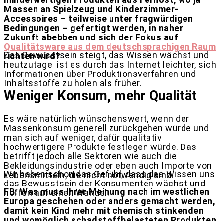
Massen an Spielzeug und Kinderzimmer-
Accessoires – teilweise unter fragwürdigen
Bedingungen – gefertigt werden, in naher
Zukunft abebben und sich der Fokus auf
Qualitätsware aus dem deutschsprachigen Raum
Das Bewusstsein steigt, das Wissen wächst und
richten wird?
heutzutage
ist es durch das Internet leichter, sich
Informationen über Produktionsverfahren und
Inhaltsstoffe zu holen als früher.
Weniger Konsum, mehr Qualität
Es wäre natürlich wünschenswert, wenn der
Massenkonsum generell zurückgehen würde und
man sich auf weniger, dafür qualitativ
hochwertigere Produkte festlegen würde. Das
betrifft jedoch alle Sektoren wie auch die
Bekleidungsindustrie oder eben auch Importe von
Wir haben schon das Gefühl, dass das Wissen uns
Lebensmitteln, die nicht notwendig sind.
das Bewusstsein der Konsumenten wächst und
FB: Was muss Ihrer Meinung nach im westlichen
hoffen auf einen Wandel.
Europa geschehen oder anders gemacht werden,
damit kein Kind mehr mit chemisch stinkenden
und womöglich schadstoffbelasteten Produkten