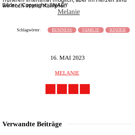
Bilder / Copyright: SNAGY
wir noch immer Kämpfer.
Melanie
Schlagwörter:
BUSINESS
FAMILIE
KINDER
16. MAI 2023
MELANIE
Verwandte Beiträge