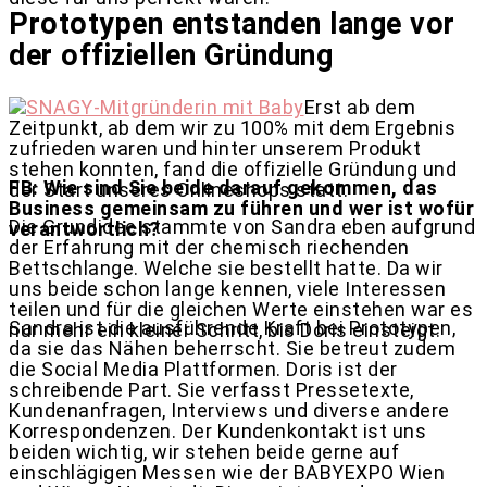
Prototypen entstanden lange vor
der offiziellen Gründung
Erst ab dem
Zeitpunkt, ab dem wir zu 100% mit dem Ergebnis
zufrieden waren und hinter unserem Produkt
stehen konnten, fand die offizielle Gründung und
FB: Wie sind Sie beide darauf gekommen, das
der Start unseres Onlineshops statt.
Business gemeinsam zu führen und wer ist wofür
Die Grundidee stammte von Sandra eben aufgrund
verantwortlich?
der Erfahrung mit der chemisch riechenden
Bettschlange. Welche sie bestellt hatte. Da wir
uns beide schon lange kennen, viele Interessen
teilen und für die gleichen Werte einstehen war es
Sandra ist die ausführende Kraft bei Prototypen,
nur mehr ein kleiner Schritt, bis Doris einsteigt.
da sie das Nähen beherrscht. Sie betreut zudem
die Social Media Plattformen. Doris ist der
schreibende Part. Sie verfasst Pressetexte,
Kundenanfragen, Interviews und diverse andere
Korrespondenzen. Der Kundenkontakt ist uns
beiden wichtig, wir stehen beide gerne auf
einschlägigen Messen wie der BABYEXPO Wien