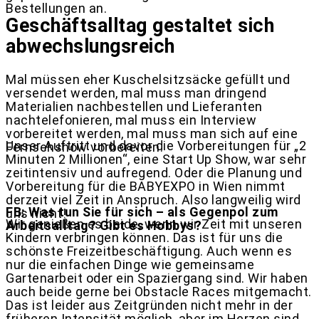
Bestellungen an.
Geschäftsalltag gestaltet sich
abwechslungsreich
Mal müssen eher Kuschelsitzsäcke gefüllt und
versendet werden, mal muss man dringend
Materialien nachbestellen und Lieferanten
nachtelefonieren, mal muss ein Interview
vorbereitet werden, mal muss man sich auf eine
Unser Auftritt und davor die Vorbereitungen für „2
Fernsehshow vorbereiten.
Minuten 2 Millionen“, eine Start Up Show, war sehr
zeitintensiv und aufregend. Oder die Planung und
Vorbereitung für die BABYEXPO in Wien nimmt
derzeit viel Zeit in Anspruch. Also langweilig wird
FB: Was tun Sie für sich – als Gegenpol zum
uns nicht!
Wir genießen es beide, wenn wir Zeit mit unseren
Arbeitsalltag? Gibt es Hobbys?
Kindern verbringen können. Das ist für uns die
schönste Freizeitbeschäftigung. Auch wenn es
nur die einfachen Dinge wie gemeinsame
Gartenarbeit oder ein Spaziergang sind. Wir haben
auch beide gerne bei Obstacle Races mitgemacht.
Das ist leider aus Zeitgründen nicht mehr in der
früheren Intensität möglich, aber im Herzen sind