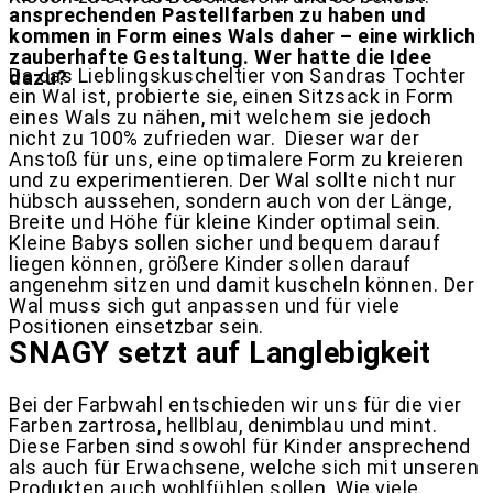
ansprechenden Pastellfarben zu haben und
kommen in Form eines Wals daher – eine wirklich
zauberhafte Gestaltung. Wer hatte die Idee
Da das Lieblingskuscheltier von Sandras Tochter
dazu?
ein Wal ist, probierte sie, einen Sitzsack in Form
eines Wals zu nähen, mit welchem sie jedoch
nicht zu 100% zufrieden war.
Dieser war der
Anstoß für uns, eine optimalere Form zu kreieren
und zu experimentieren. Der Wal sollte nicht nur
hübsch aussehen, sondern auch von der Länge,
Breite und Höhe für kleine Kinder optimal sein.
Kleine Babys sollen sicher und bequem darauf
liegen können, größere Kinder sollen darauf
angenehm sitzen und damit kuscheln können. Der
Wal muss sich gut anpassen und für viele
Positionen einsetzbar sein.
SNAGY setzt auf Langlebigkeit
Bei der Farbwahl entschieden wir uns für die vier
Farben zartrosa, hellblau, denimblau und mint.
Diese Farben sind sowohl für Kinder ansprechend
als auch für Erwachsene, welche sich mit unseren
Produkten auch wohlfühlen sollen. Wie viele