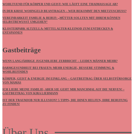
WOHLTUEND FÜR KÖRPER UND GEIST: WIE LÄUFT EINE THAIMASSAGE AB?
IN DER KRISE WOHNGELD BEANTRAGEN – WER BEKOMMT DEN MIETZUSCHUSS?
VEREINBARKEIT FAMILIE & BERUF: „MÜTTER SOLLTEN MIT IHREM KÖNNEN
SELBSTBEWUSST UMGEHEN“
KLOSTERPARK ALTZELLA: MITTELALTER-KLEINOD ZUM ENTDECKEN &
ENTSPANNEN
Gastbeiträge
WENN LANGJÄHRIGE JUGENDLIEBE ZERBRICHT – LEIDEN MÄNNER MEHR?
DARMGESUNDHEIT BEI FRAUEN: MEHR ENERGIE, BESSERE STIMMUNG &
WOHLBEFINDEN
KÖRPER, GEIST & ENERGIE IM EINKLANG – GASTBEITRAG ÜBER SELBSTFÜRSORGE
VON MAMAS
ICH LIEBE MEINE FAMILIE, ABER SIE GEHT MIR MANCHMAL AUF DIE NERVEN! –
GASTBEITRAG VON KIRA LIEBMANN
IST DER TRAUMJOB NUR ILLUSION? 5 TIPPS, DIE IHNEN HELFEN, IHRE BERUFUNG
ZU FINDEN!
Über Uns