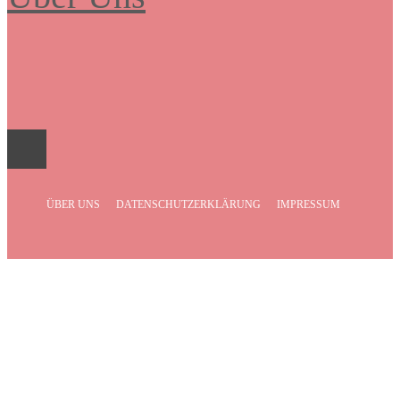
Frauenboulevard
ÜBER UNS
DATENSCHUTZERKLÄRUNG
IMPRESSUM