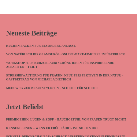
Neueste Beiträge
KUCHEN BACKEN FÜR BESONDERE ANLÄSSE
VON NATÜRLICH BIS GLAMOURÖS: ONLINE-MAKE-UP-KURSE IM ÜBERBLICK
WORKSHOP PLUS KURZURLAUB: SCHÖNE IDEEN FÜR INSPIRIERENDE
AUSZEITEN – TEIL 1
STRESSBEWÄLTIGUNG FÜR FRAUEN: NEUE PERSPEKTIVEN IN DER NATUR –
GASTBEITRAG VON MICHAELA DIETRICH
MEIN WEG ZUR BRAUTSTYLISTIN – SCHRITT FÜR SCHRITT
Jetzt Beliebt
FREMDGEHEN, LÜGEN & ZOFF – BAUCHGEFÜHL VON FRAUEN TRÜGT NICHT!
KENNENLERNEN – WENN ER FRÜH FÄHRT, IST NICHTS OK!
SCHNELL DURCHSCHAUBAR: SCHRÄGE AUSREDEN IN KENNENLERNPHASEN! –