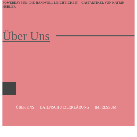
POWERDAY 5IN1: DIE HANDVOLL LEICHTIGKEIT – GASTARTIKEL VON KATRIN
HÜBLER
Über Uns
Frauenboulevard
ÜBER UNS
DATENSCHUTZERKLÄRUNG
IMPRESSUM