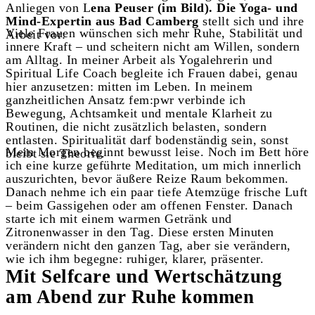
Anliegen von L
ena Peuser (im Bild). Die Yoga- und
Mind-Expertin aus Bad Camberg
stellt sich und ihre
Viele Frauen wünschen sich mehr Ruhe, Stabilität und
Arbeit vor:
innere Kraft – und scheitern nicht am Willen, sondern
am Alltag. In meiner Arbeit als Yogalehrerin und
Spiritual Life Coach begleite ich Frauen dabei, genau
hier anzusetzen: mitten im Leben. In meinem
ganzheitlichen Ansatz fem:pwr verbinde ich
Bewegung, Achtsamkeit und mentale Klarheit zu
Routinen, die nicht zusätzlich belasten, sondern
entlasten. Spiritualität darf bodenständig sein, sonst
Mein Morgen beginnt bewusst leise. Noch im Bett höre
bleibt sie Theorie.
ich eine kurze geführte Meditation, um mich innerlich
auszurichten, bevor äußere Reize Raum bekommen.
Danach nehme ich ein paar tiefe Atemzüge frische Luft
– beim Gassigehen oder am offenen Fenster. Danach
starte ich mit einem warmen Getränk und
Zitronenwasser in den Tag. Diese ersten Minuten
verändern nicht den ganzen Tag, aber sie verändern,
wie ich ihm begegne: ruhiger, klarer, präsenter.
Mit Selfcare und Wertschätzung
am Abend zur Ruhe kommen