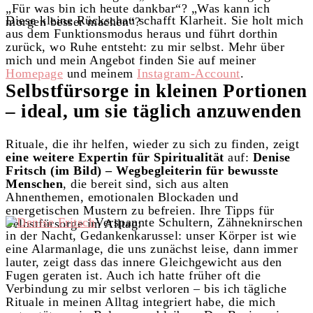
„
Für was bin ich heute dankbar“? „
Was kann ich
Diese kleine Rückschau schafft Klarheit. Sie holt mich
morgen besser machen“?
aus dem Funktionsmodus heraus und führt dorthin
zurück, wo Ruhe entsteht: zu mir selbst. Mehr über
mich und mein Angebot finden Sie auf meiner
Homepage
und meinem
Instagram-Account
.
Selbstfürsorge in kleinen Portionen
– ideal, um sie täglich anzuwenden
Rituale, die ihr helfen, wieder zu sich zu finden, zeigt
eine weitere Expertin für Spiritualität
auf:
Denise
Fritsch (im Bild) – Wegbegleiterin für bewusste
Menschen
, die bereit sind, sich aus alten
Ahnenthemen, emotionalen Blockaden und
energetischen Mustern zu befreien. Ihre Tipps für
Verspannte Schultern, Zähneknirschen
Selbstfürsorge im Alltag:
in der Nacht, Gedankenkarussel: unser Körper ist wie
eine Alarmanlage, die uns zunächst leise, dann immer
lauter, zeigt dass das innere Gleichgewicht aus den
Fugen geraten ist. Auch ich hatte früher oft die
Verbindung zu mir selbst verloren – bis ich tägliche
Rituale in meinen Alltag integriert habe, die mich