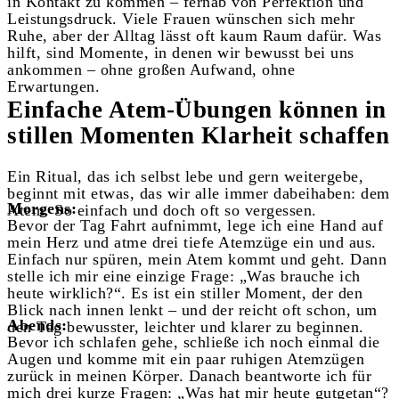
in Kontakt zu kommen – fernab von Perfektion und
Leistungsdruck.
Viele Frauen wünschen sich mehr
Ruhe, aber der Alltag lässt oft kaum Raum dafür. Was
hilft, sind Momente, in denen wir bewusst bei uns
ankommen – ohne großen Aufwand, ohne
Erwartungen.
Einfache Atem-Übungen können in
stillen Momenten Klarheit schaffen
Ein Ritual, das ich selbst lebe und gern weitergebe,
beginnt mit etwas, das wir alle immer dabeihaben: dem
Morgens:
Atem. So einfach und doch oft so vergessen.
Bevor der Tag Fahrt aufnimmt, lege ich eine Hand auf
mein Herz und atme drei tiefe Atemzüge ein und aus.
Einfach nur spüren, mein Atem kommt und geht. Dann
stelle ich mir eine einzige Frage: „Was brauche ich
heute wirklich?“.
Es ist ein stiller Moment, der den
Blick nach innen lenkt – und der reicht oft schon, um
Abends:
den Tag bewusster, leichter und klarer zu beginnen.
Bevor ich schlafen gehe, schließe ich noch einmal die
Augen und komme mit ein paar ruhigen Atemzügen
zurück in meinen Körper. Danach beantworte ich für
mich drei kurze Fragen: „
Was hat mir heute gutgetan“?