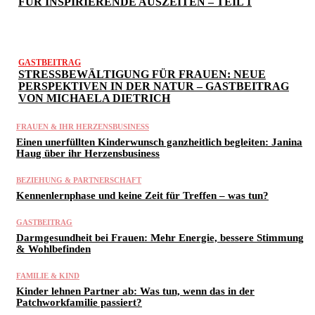
FÜR INSPIRIERENDE AUSZEITEN – TEIL 1
GASTBEITRAG
STRESSBEWÄLTIGUNG FÜR FRAUEN: NEUE
PERSPEKTIVEN IN DER NATUR – GASTBEITRAG
VON MICHAELA DIETRICH
FRAUEN & IHR HERZENSBUSINESS
Einen unerfüllten Kinderwunsch ganzheitlich begleiten: Janina
Haug über ihr Herzensbusiness
BEZIEHUNG & PARTNERSCHAFT
Kennenlernphase und keine Zeit für Treffen – was tun?
GASTBEITRAG
Darmgesundheit bei Frauen: Mehr Energie, bessere Stimmung
& Wohlbefinden
FAMILIE & KIND
Kinder lehnen Partner ab: Was tun, wenn das in der
Patchworkfamilie passiert?