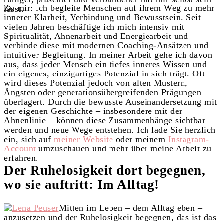
Zu mir: Ich begleite Menschen auf ihrem Weg zu mehr
lässt.
innerer Klarheit, Verbindung und Bewusstsein. Seit
vielen Jahren beschäftige ich mich intensiv mit
Spiritualität, Ahnenarbeit und Energiearbeit und
verbinde diese mit modernen Coaching-Ansätzen und
intuitiver Begleitung. In meiner Arbeit gehe ich davon
aus, dass jeder Mensch ein tiefes inneres Wissen und
ein eigenes, einzigartiges Potenzial in sich trägt. Oft
wird dieses Potenzial jedoch von alten Mustern,
Ängsten oder generationsübergreifenden Prägungen
überlagert.
Durch die bewusste Auseinandersetzung mit
der eigenen Geschichte – insbesondere mit der
Ahnenlinie – können diese Zusammenhänge sichtbar
werden und neue Wege entstehen. Ich lade Sie herzlich
ein, sich auf
meiner Website
oder meinem
Instagram-
Account
umzuschauen und mehr über meine Arbeit zu
erfahren.
Der Ruhelosigkeit dort begegnen,
wo sie auftritt: Im Alltag!
Mitten im Leben – dem Alltag eben –
anzusetzen und der Ruhelosigkeit begegnen, das ist das