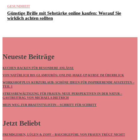
GESUNDHEIT
Günstige Brille mit Sehstärke online kaufen: Worauf Sie
wirklich achten sollten
Neueste Beiträge
KUCHEN BACKEN FÜR BESONDERE ANLÄSSE
VON NATÜRLICH BIS GLAMOURÖS: ONLINE-MAKE-UP-KURSE IM ÜBERBLICK
WORKSHOP PLUS KURZURLAUB: SCHÖNE IDEEN FÜR INSPIRIERENDE AUSZEITEN –
TEIL 1
STRESSBEWÄLTIGUNG FÜR FRAUEN: NEUE PERSPEKTIVEN IN DER NATUR –
GASTBEITRAG VON MICHAELA DIETRICH
MEIN WEG ZUR BRAUTSTYLISTIN – SCHRITT FÜR SCHRITT
Jetzt Beliebt
FREMDGEHEN, LÜGEN & ZOFF – BAUCHGEFÜHL VON FRAUEN TRÜGT NICHT!