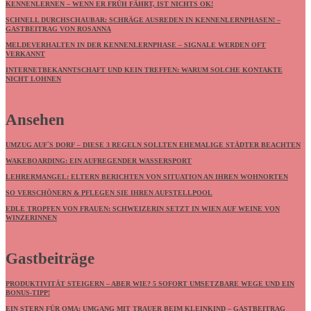
KENNENLERNEN – WENN ER FRÜH FÄHRT, IST NICHTS OK!
SCHNELL DURCHSCHAUBAR: SCHRÄGE AUSREDEN IN KENNENLERNPHASEN! –
GASTBEITRAG VON ROSANNA
MELDEVERHALTEN IN DER KENNENLERNPHASE – SIGNALE WERDEN OFT
VERKANNT
INTERNETBEKANNTSCHAFT UND KEIN TREFFEN: WARUM SOLCHE KONTAKTE
NICHT LOHNEN
Ansehen
UMZUG AUF`S DORF – DIESE 3 REGELN SOLLTEN EHEMALIGE STÄDTER BEACHTEN
WAKEBOARDING: EIN AUFREGENDER WASSERSPORT
LEHRERMANGEL: ELTERN BERICHTEN VON SITUATION AN IHREN WOHNORTEN
SO VERSCHÖNERN & PFLEGEN SIE IHREN AUFSTELLPOOL
EDLE TROPFEN VON FRAUEN: SCHWEIZERIN SETZT IN WIEN AUF WEINE VON
WINZERINNEN
Gastbeiträge
PRODUKTIVITÄT STEIGERN – ABER WIE? 5 SOFORT UMSETZBARE WEGE UND EIN
BONUS-TIPP!
EIN STERN FÜR OMA: UMGANG MIT TRAUER BEIM KLEINKIND – GASTBEITRAG