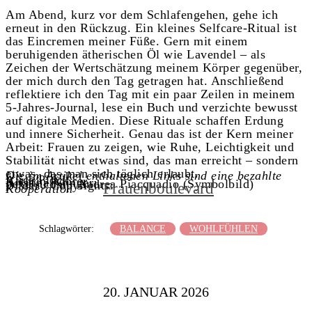
Am Abend, kurz vor dem Schlafengehen, gehe ich
erneut in den Rückzug. Ein kleines Selfcare-Ritual ist
das Eincremen meiner Füße. Gern mit einem
beruhigenden ätherischen Öl wie Lavendel – als
Zeichen der Wertschätzung meinem Körper gegenüber,
der mich durch den Tag getragen hat. Anschließend
reflektiere ich den Tag mit ein paar Zeilen in meinem
5-Jahres-Journal, lese ein Buch und verzichte bewusst
auf digitale Medien. Diese Rituale schaffen Erdung
und innere Sicherheit. Genau das ist der Kern meiner
Arbeit: Frauen zu zeigen, wie Ruhe, Leichtigkeit und
Stabilität nicht etwas sind, das man erreicht – sondern
etwas, das man sich täglich erlaubt.
Die im Artikel enthaltenen Links sind eine bezahlte
Alice Plock
Kathrin Rohrer
Kristina Klinger
pexels.com / Andrea Piacquadio (Symbolbild)
Bilder / Copyrights:
Frauenboulevard
Kooperation
Schlagwörter:
BALANCE
WOHLFÜHLEN
20. JANUAR 2026