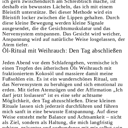
ich gern zwischendurch am Schreibtisch mache, ist
deshalb ein bewusstes Lächeln, das ich mit einem
Bleistift unterstütze. Bei dieser Methode wird ein
Bleistift locker zwischen die Lippen gehalten. Durch
diese kleine Bewegung werden kleine Signale
ausgesendet, die die Gesichtsmuskulatur und das
Nervensystem entspannen. Das Gesicht wird weicher,
Anspannung wird auf natürliche Weise losgelassen, der
Atem tiefer.
Öl-Ritual mit Weihrauch: Den Tag abschließen
Jeden Abend vor dem Schlafengehen, vermische ich
einen Tropfen des ätherischen Öls Weihrauch mit
fraktioniertem Kokosöl und massiere damit meine
Fußsohlen ein. Es ist ein wunderschönes Ritual, um
das Nervensystem zu beruhigen und sich emotional zu
erden. Mit tiefen Atemzügen und der Affirmation „Ich
darf jetzt loslassen“ ist es eine sehr achtsame
Möglichkeit, den Tag abzuschließen.
Diese kleinen
Rituale lassen sich jederzeit durchführen und führen
mich sanft in eine bewusste Entspannung. Auf diese
Weise entsteht mehr Balance und Achtsamkeit – nicht
als Ziel, sondern als Haltung, die mich langfristig
ruhiger, präsenter und verbundener mit mir selbst sein