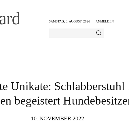
ard
SAMSTAG, 8. AUGUST, 2026
ANMELDEN
AMILIE & FREIZEIT
ERNÄHRUNG & GESUNDHEIT
te Unikate: Schlabberstuhl 
sen begeistert Hundebesitze
10. NOVEMBER 2022