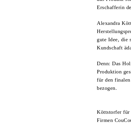
Erschafferin d
Alexandra Kött
Herstellungspro
gute Idee, die 
Kundschaft ädaq
Denn: Das Holz
Produktion gest
für den finale
bezogen.
Köttstorfer für
Firmen CouCou