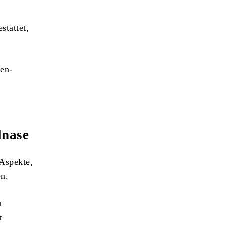
stattet,
sen-
lnase
 Aspekte,
n.
n
t