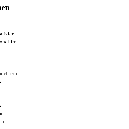
hen
lisiert
ional im
uch ein
s
s
nn
en