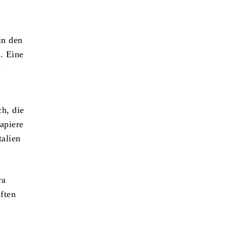
in den
n. Eine
-
h, die
Papiere
talien
ra
aften