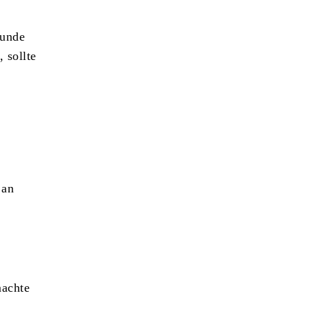
Hunde
 sollte
 an
machte