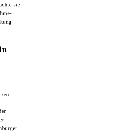
achte sie
ahme-
ltung
in
n
eren.
fer
er
amburger