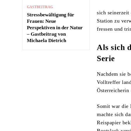
GASTBEITRAG
sich seinerzei
Stressbewältigung für
Station zu ver
Frauen: Neue
Perspektiven in der Natur
fressen und tr
– Gastbeitrag von
Michaela Dietrich
Als sich 
Serie
Nachdem sie be
Volltreffer la
Österreicherin
Somit war die 
machte sich da
Reispapier bek
Bootslack vers