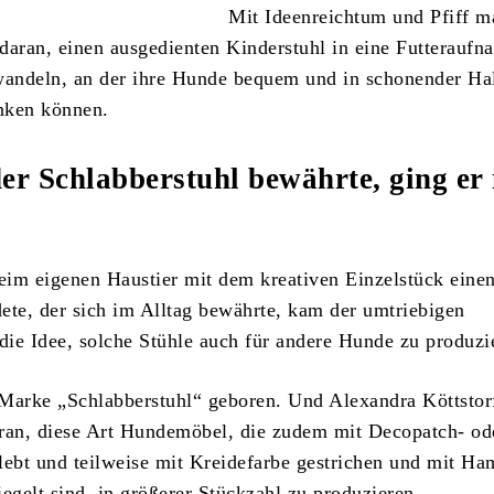
Mit Ideenreichtum und Pfiff m
t daran, einen ausgedienten Kinderstuhl in eine Futteraufn
wandeln, an der ihre Hunde bequem und in schonender Ha
inken können.
der Schlabberstuhl bewährte, ging er 
im eigenen Haustier mit dem kreativen Einzelstück eine
ndete, der sich im Alltag bewährte, kam der umtriebigen
 die Idee, solche Stühle auch für andere Hunde zu produzi
Marke „Schlabberstuhl“ geboren. Und Alexandra Köttstor
ran, diese Art Hundemöbel, die zudem mit Decopatch- od
lebt und teilweise mit Kreidefarbe gestrichen und mit H
iegelt sind, in größerer Stückzahl zu produzieren.