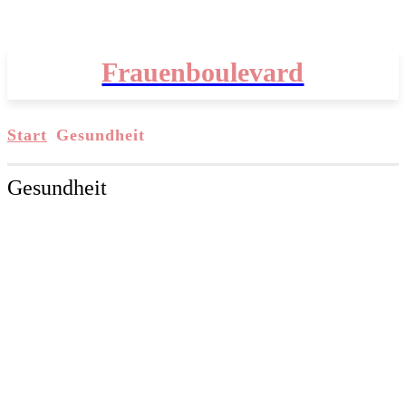
Frauenboulevard
Start
Gesundheit
Gesundheit
ALLGEMEIN
AUSFLUGS-TIPPS
BEAUTY
BERUFSLEBEN
BEZIEHUNG & PARTNERSCHAFT