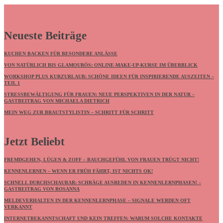
Neueste Beiträge
KUCHEN BACKEN FÜR BESONDERE ANLÄSSE
VON NATÜRLICH BIS GLAMOURÖS: ONLINE-MAKE-UP-KURSE IM ÜBERBLICK
WORKSHOP PLUS KURZURLAUB: SCHÖNE IDEEN FÜR INSPIRIERENDE AUSZEITEN –
TEIL 1
STRESSBEWÄLTIGUNG FÜR FRAUEN: NEUE PERSPEKTIVEN IN DER NATUR –
GASTBEITRAG VON MICHAELA DIETRICH
MEIN WEG ZUR BRAUTSTYLISTIN – SCHRITT FÜR SCHRITT
Jetzt Beliebt
FREMDGEHEN, LÜGEN & ZOFF – BAUCHGEFÜHL VON FRAUEN TRÜGT NICHT!
KENNENLERNEN – WENN ER FRÜH FÄHRT, IST NICHTS OK!
SCHNELL DURCHSCHAUBAR: SCHRÄGE AUSREDEN IN KENNENLERNPHASEN! –
GASTBEITRAG VON ROSANNA
MELDEVERHALTEN IN DER KENNENLERNPHASE – SIGNALE WERDEN OFT
VERKANNT
INTERNETBEKANNTSCHAFT UND KEIN TREFFEN: WARUM SOLCHE KONTAKTE