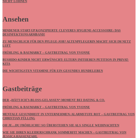
NICHT LOHNEN
Ansehen
MINDENER START-UP KONZIPIERTE CLEVERES HYGIENE-ACCESSOIRE: DAS
DESINFEKTIONSARMBAND!
ZU MENSCHLICH FÜR DEN PFLEGE-JOB? ALTENPFLEGERIN MACHT SICH IM NETZ
LUFT
FRÜHLING & BAUMARKT – GASTBEITRAG VON YVONNE
BUSHIDO-KINDER NICHT ERWÜNSCHT: ELTERN INITIIEREN PETITION IN PRIVAT-
KITA
DIE WICHTIGSTEN VITAMINE FÜR EIN GESUNDES HUNDELEBEN
Gastbeiträge
DER „HÄTT-ICH`S-BLOSS-GELASSEN“-MOMENT BEI DATING & CO.
FRÜHLING & BAUMARKT – GASTBEITRAG VON YVONNE
MENTALE GESUNDHEIT IN UNTERNEHMEN: ALARMSTUFE ROT – GASTBEITRAG VON
CHRISTIAN FÜLLING
OH JE…DU FRÖHLICHE! SO ÜBERSTEHEN SIE ALS SINGLE WEIHNACHTEN
WIE SIE IHREN KLEIDERSCHRANK SOMMERFIT MACHEN – GASTBEITRAG VON
JESSICA HASSENZAHL